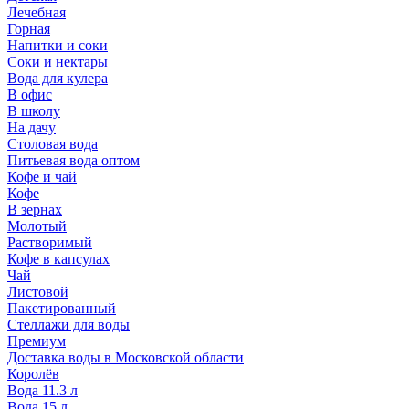
Лечебная
Горная
Напитки и соки
Соки и нектары
Вода для кулера
В офис
В школу
На дачу
Столовая вода
Питьевая вода оптом
Кофе и чай
Кофе
В зернах
Молотый
Растворимый
Кофе в капсулах
Чай
Листовой
Пакетированный
Стеллажи для воды
Премиум
Доставка воды в Московской области
Королёв
Вода 11.3 л
Вода 15 л