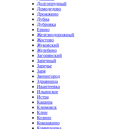
Долгопрудный
Домодедово
Дрожжино
Дубна
Дубровка
Ерино
Железнодорожный
Жостово
Жуковский
Жулебино
Загорянский
Заречный
Заречье
Заря
Звенигород
Здравница
Ивантеевка
Ильинское
Истра
Кашира
Климовск
Клин
Козино
Кокошкино
Коммунарка