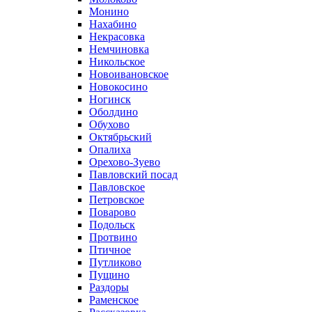
Монино
Нахабино
Некрасовка
Немчиновка
Никольское
Новоивановское
Новокосино
Ногинск
Оболдино
Обухово
Октябрьский
Опалиха
Орехово-Зуево
Павловский посад
Павловское
Петровское
Поварово
Подольск
Протвино
Птичное
Путликово
Пущино
Раздоры
Раменское