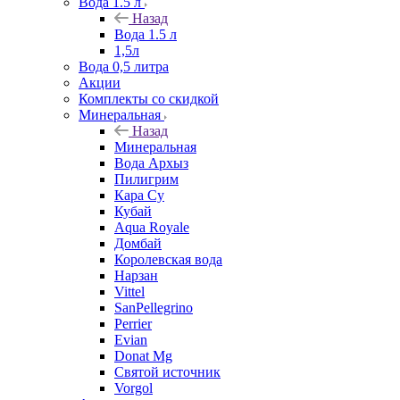
Вода 1.5 л
Назад
Вода 1.5 л
1,5л
Вода 0,5 литра
Акции
Комплекты со скидкой
Минеральная
Назад
Минеральная
Вода Архыз
Пилигрим
Кара Су
Кубай
Aqua Royale
Домбай
Королевская вода
Нарзан
Vittel
SanPellegrino
Perrier
Evian
Donat Mg
Святой источник
Vorgol