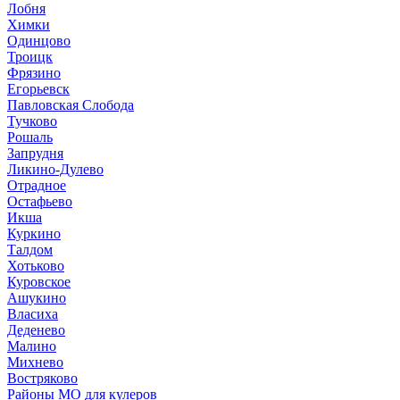
Лобня
Химки
Одинцово
Троицк
Фрязино
Егорьевск
Павловская Слобода
Тучково
Рошаль
Запрудня
Ликино-Дулево
Отрадное
Остафьево
Икша
Куркино
Талдом
Хотьково
Куровское
Ашукино
Власиха
Деденево
Малино
Михнево
Востряково
Районы МО для кулеров