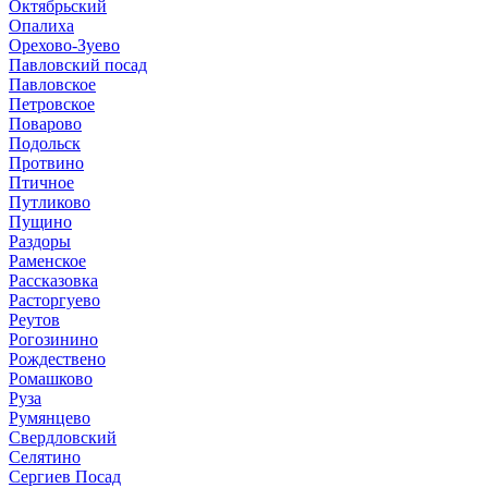
Октябрьский
Опалиха
Орехово-Зуево
Павловский посад
Павловское
Петровское
Поварово
Подольск
Протвино
Птичное
Путликово
Пущино
Раздоры
Раменское
Рассказовка
Расторгуево
Реутов
Рогозинино
Рождествено
Ромашково
Руза
Румянцево
Свердловский
Селятино
Сергиев Посад