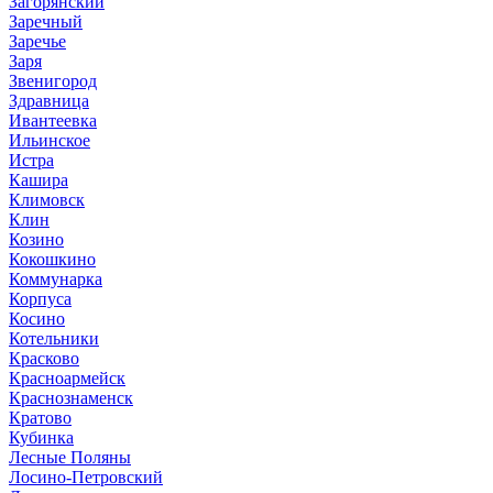
Загорянский
Заречный
Заречье
Заря
Звенигород
Здравница
Ивантеевка
Ильинское
Истра
Кашира
Климовск
Клин
Козино
Кокошкино
Коммунарка
Корпуса
Косино
Котельники
Красково
Красноармейск
Краснознаменск
Кратово
Кубинка
Лесные Поляны
Лосино-Петровский