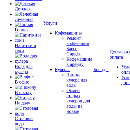
Детская
Лечебная
Услуги
Горная
Кофемашины
Ремонт
кофемашин
Напитки и
Saeco,
соки
Доставка 
Gaggia.
оплата
Кофемашина
в аренду
Вода для
Усл
Кулеры
Бренды
кулера
опл
Чистка
Усл
кулера для
В офис
дос
воды
Обмен
В школу
старых
кулеров для
На дачу
воды на
новые
Столовая
вода