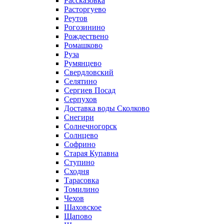
Рассказовка
Расторгуево
Реутов
Рогозинино
Рождествено
Ромашково
Руза
Румянцево
Свердловский
Селятино
Сергиев Посад
Серпухов
Доставка воды Сколково
Снегири
Солнечногорск
Солнцево
Софрино
Старая Купавна
Ступино
Сходня
Тарасовка
Томилино
Чехов
Шаховское
Щапово