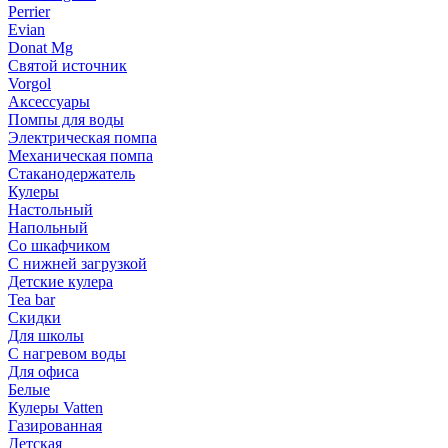
Perrier
Evian
Donat Mg
Святой источник
Vorgol
Аксессуары
Помпы для воды
Электрическая помпа
Механическая помпа
Стаканодержатель
Кулеры
Настольный
Напольный
Со шкафчиком
С нижней загрузкой
Детские кулера
Tea bar
Скидки
Для школы
С нагревом воды
Для офиса
Белые
Кулеры Vatten
Газированная
Детская