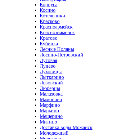
Корпуса
Косино
Котельники
Красково
Красноармейск
Краснознаменск
Кратово
Кубинка
Лесные Поляны
Лосино-Петровский
Луговая
Лунёво
Луховицы
Лыткарино
Львовский
Люберцы
Малаховка
Мамоново
Марфино
Марьино
Мещерино
Митино
Доставка воды Можайск
Молодежный
Молоково