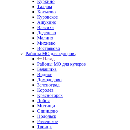
Куркино
Талдом
Хотьково
Куровское
Ашукино
Власиха
Деденево
Малино
Михнево
Востряково
Районы МО для кулеров
Назад
Районы МО для кулеров
Балашиха
Видное
Домодедово
Зеленоград
Королёв
Красногорск
Лобня
Мытищи
Одинцово
Подольск
Раменское
Троицк