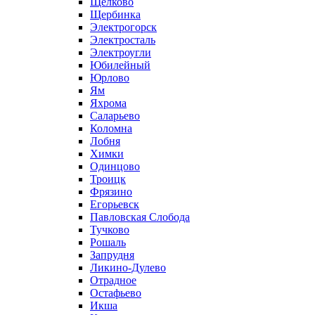
Щелково
Щербинка
Электрогорск
Электросталь
Электроугли
Юбилейный
Юрлово
Ям
Яхрома
Саларьево
Коломна
Лобня
Химки
Одинцово
Троицк
Фрязино
Егорьевск
Павловская Слобода
Тучково
Рошаль
Запрудня
Ликино-Дулево
Отрадное
Остафьево
Икша