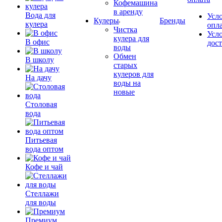
Кофемашина
в аренду
Вода для
Усл
Кулеры
Бренды
кулера
опл
Чистка
Усл
кулера для
В офис
дос
воды
Обмен
В школу
старых
кулеров для
На дачу
воды на
новые
Столовая
вода
Питьевая
вода оптом
Кофе и чай
Стеллажи
для воды
Премиум