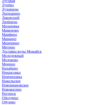
Луговая
Лунёво
Луховицы
Лыткарино
Львовский
Люберцы
Малаховка
Мамоново
Марфино
Марьино
Мещерино
Митино
Доставка воды Можайск
Молодежный
Молоково
Монино
Нахабино
Некрасовка
Немчиновка
Никольское
Новоивановское
Новокосино
Ногинск
Оболдино
Обухово