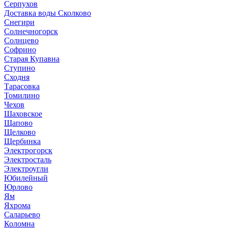
Серпухов
Доставка воды Сколково
Снегири
Солнечногорск
Солнцево
Софрино
Старая Купавна
Ступино
Сходня
Тарасовка
Томилино
Чехов
Шаховское
Щапово
Щелково
Щербинка
Электрогорск
Электросталь
Электроугли
Юбилейный
Юрлово
Ям
Яхрома
Саларьево
Коломна