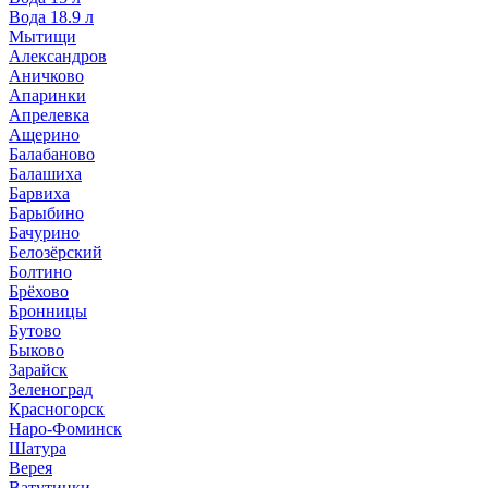
Вода 18.9 л
Мытищи
Александров
Аничково
Апаринки
Апрелевка
Ащерино
Балабаново
Балашиха
Барвиха
Барыбино
Бачурино
Белозёрский
Болтино
Брёхово
Бронницы
Бутово
Быково
Зарайск
Зеленоград
Красногорск
Наро-Фоминск
Шатура
Верея
Ватутинки