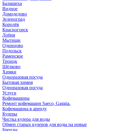
Балашиха
Видное
Домодедово
Зеленоград
Королёв
Красногорск
Лобня
Мытищи
Одинцово
Подольск
Раменское
Троицк
Щёлково
Химки
Одноразовая посуда
Бытовая химия
Одноразовая посуда
Услуги
Кофемашины
Ремонт кофемашин Saeco, Gaggia.
Кофемашина в аренду
Кулеры
Чистка кулера для воды
Обмен старых кулеров для воды на новые
Бренды