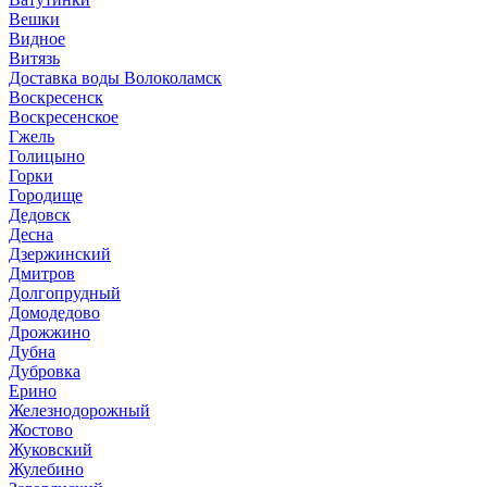
Вешки
Видное
Витязь
Доставка воды Волоколамск
Воскресенск
Воскресенское
Гжель
Голицыно
Горки
Городище
Дедовск
Десна
Дзержинский
Дмитров
Долгопрудный
Домодедово
Дрожжино
Дубна
Дубровка
Ерино
Железнодорожный
Жостово
Жуковский
Жулебино