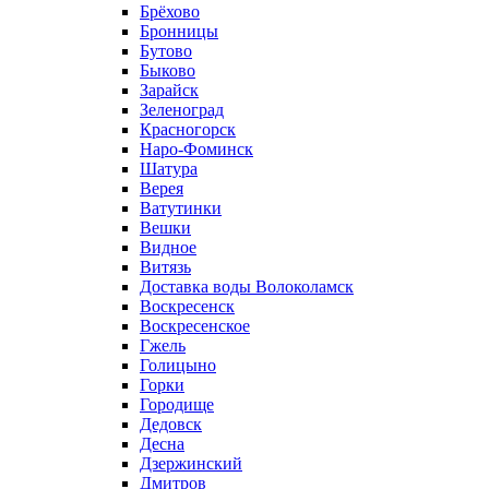
Брёхово
Бронницы
Бутово
Быково
Зарайск
Зеленоград
Красногорск
Наро-Фоминск
Шатура
Верея
Ватутинки
Вешки
Видное
Витязь
Доставка воды Волоколамск
Воскресенск
Воскресенское
Гжель
Голицыно
Горки
Городище
Дедовск
Десна
Дзержинский
Дмитров