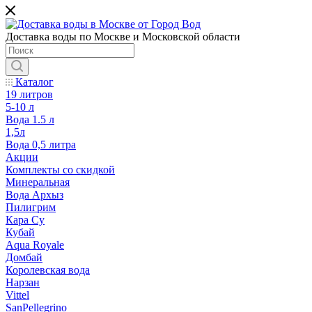
Доставка воды по Москве и Московской области
Каталог
19 литров
5-10 л
Вода 1.5 л
1,5л
Вода 0,5 литра
Акции
Комплекты со скидкой
Минеральная
Вода Архыз
Пилигрим
Кара Су
Кубай
Aqua Royale
Домбай
Королевская вода
Нарзан
Vittel
SanPellegrino