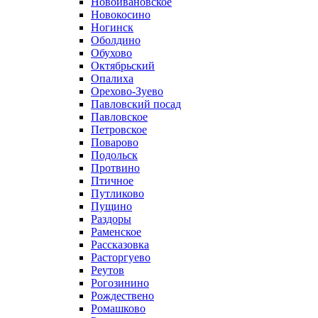
Новоивановское
Новокосино
Ногинск
Оболдино
Обухово
Октябрьский
Опалиха
Орехово-Зуево
Павловский посад
Павловское
Петровское
Поварово
Подольск
Протвино
Птичное
Путликово
Пущино
Раздоры
Раменское
Рассказовка
Расторгуево
Реутов
Рогозинино
Рождествено
Ромашково