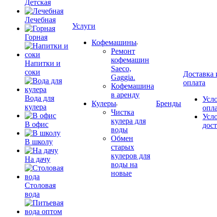
Детская
Лечебная
Услуги
Горная
Кофемашины
Ремонт
кофемашин
Напитки и
Saeco,
соки
Доставка 
Gaggia.
оплата
Кофемашина
в аренду
Вода для
Усл
Кулеры
Бренды
кулера
опл
Чистка
Усл
кулера для
В офис
дос
воды
Обмен
В школу
старых
кулеров для
На дачу
воды на
новые
Столовая
вода