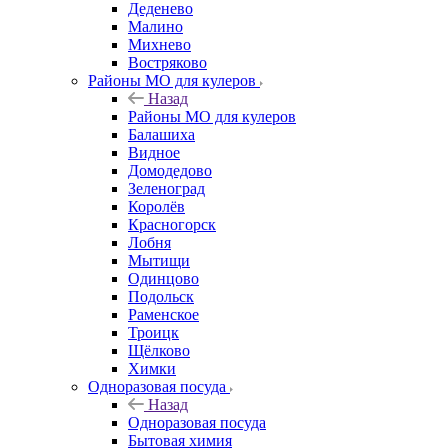
Деденево
Малино
Михнево
Востряково
Районы МО для кулеров
Назад
Районы МО для кулеров
Балашиха
Видное
Домодедово
Зеленоград
Королёв
Красногорск
Лобня
Мытищи
Одинцово
Подольск
Раменское
Троицк
Щёлково
Химки
Одноразовая посуда
Назад
Одноразовая посуда
Бытовая химия