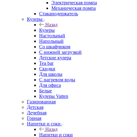
Электрическая помпа
Механическая помпа
Стаканодержатель
Кулеры
Назад
Кулеры
Настольный
Напольный
Со шкафчиком
С нижней загрузкой
Детские кулера
Tea bar
Скидки
Для школы
С нагревом воды
Для офиса
Белые
Кулеры Vatten
Газированная
Детская
Лечебная
Горная
Напитки и соки
Назад
Напитки и соки