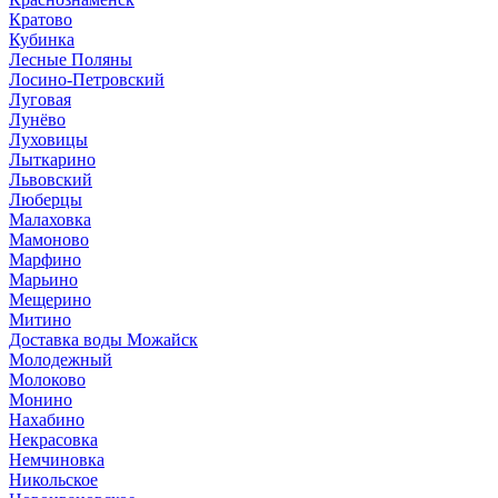
Кратово
Кубинка
Лесные Поляны
Лосино-Петровский
Луговая
Лунёво
Луховицы
Лыткарино
Львовский
Люберцы
Малаховка
Мамоново
Марфино
Марьино
Мещерино
Митино
Доставка воды Можайск
Молодежный
Молоково
Монино
Нахабино
Некрасовка
Немчиновка
Никольское