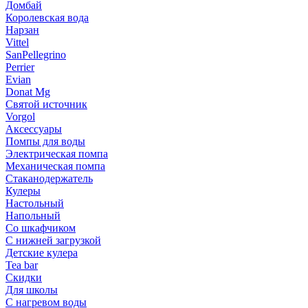
Домбай
Королевская вода
Нарзан
Vittel
SanPellegrino
Perrier
Evian
Donat Mg
Святой источник
Vorgol
Аксессуары
Помпы для воды
Электрическая помпа
Механическая помпа
Стаканодержатель
Кулеры
Настольный
Напольный
Со шкафчиком
С нижней загрузкой
Детские кулера
Tea bar
Скидки
Для школы
С нагревом воды