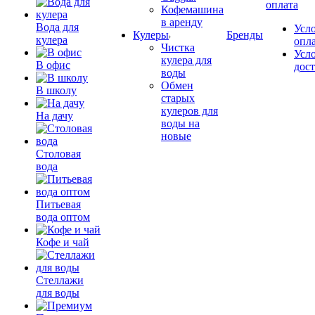
оплата
Кофемашина
в аренду
Вода для
Усл
Кулеры
Бренды
кулера
опл
Чистка
Усл
кулера для
В офис
дос
воды
Обмен
В школу
старых
кулеров для
На дачу
воды на
новые
Столовая
вода
Питьевая
вода оптом
Кофе и чай
Стеллажи
для воды