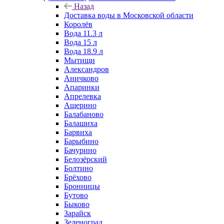
Назад
Доставка воды в Московской области
Королёв
Вода 11.3 л
Вода 15 л
Вода 18.9 л
Мытищи
Александров
Аничково
Апаринки
Апрелевка
Ащерино
Балабаново
Балашиха
Барвиха
Барыбино
Бачурино
Белозёрский
Болтино
Брёхово
Бронницы
Бутово
Быково
Зарайск
Зеленоград