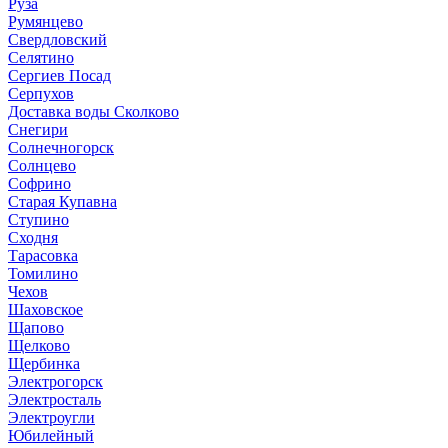
Руза
Румянцево
Свердловский
Селятино
Сергиев Посад
Серпухов
Доставка воды Сколково
Снегири
Солнечногорск
Солнцево
Софрино
Старая Купавна
Ступино
Сходня
Тарасовка
Томилино
Чехов
Шаховское
Щапово
Щелково
Щербинка
Электрогорск
Электросталь
Электроугли
Юбилейный