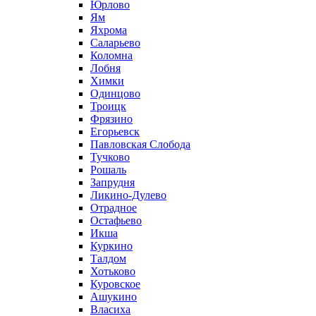
Юрлово
Ям
Яхрома
Саларьево
Коломна
Лобня
Химки
Одинцово
Троицк
Фрязино
Егорьевск
Павловская Слобода
Тучково
Рошаль
Запрудня
Ликино-Дулево
Отрадное
Остафьево
Икша
Куркино
Талдом
Хотьково
Куровское
Ашукино
Власиха