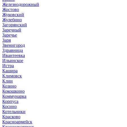
Железнодорожный
Жостово
Жуковский
Жулебино
Загорянский
Заречный
Заречье
Заря
Звенигород
Здравница
Ивантеевка
Ильинское
Истра
Кашира
Климовск
Клин
Козино
Кокошкино
Коммунарка
Корпуса
Косино
Котельники
Красково
Красноармейск
Краснознаменск