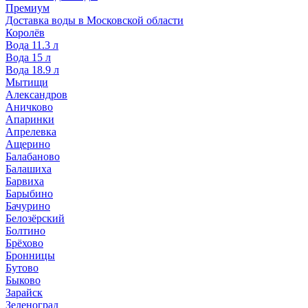
Премиум
Доставка воды в Московской области
Королёв
Вода 11.3 л
Вода 15 л
Вода 18.9 л
Мытищи
Александров
Аничково
Апаринки
Апрелевка
Ащерино
Балабаново
Балашиха
Барвиха
Барыбино
Бачурино
Белозёрский
Болтино
Брёхово
Бронницы
Бутово
Быково
Зарайск
Зеленоград