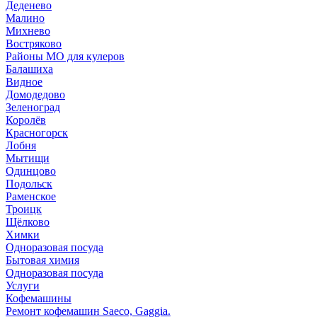
Деденево
Малино
Михнево
Востряково
Районы МО для кулеров
Балашиха
Видное
Домодедово
Зеленоград
Королёв
Красногорск
Лобня
Мытищи
Одинцово
Подольск
Раменское
Троицк
Щёлково
Химки
Одноразовая посуда
Бытовая химия
Одноразовая посуда
Услуги
Кофемашины
Ремонт кофемашин Saeco, Gaggia.