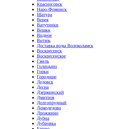
Красногорск
Наро-Фоминск
Шатура
Верея
Ватутинки
Вешки
Видное
Витязь
Доставка воды Волоколамск
Воскресенск
Воскресенское
Гжель
Голицыно
Горки
Городище
Дедовск
Десна
Дзержинский
Дмитров
Долгопрудный
Домодедово
Дрожжино
Дубна
Дубровка
Ерино