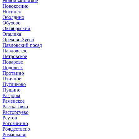
Новоивановское
Новокосино
Ногинск
Оболдино
Обухово
Октябрьский
Опалиха
Орехово-Зуево
Павловский посад
Павловское
Петровское
Поварово
Подольск
Протвино
Птичное
Путликово
Пущино
Раздоры
Раменское
Рассказовка
Расторгуево
Реутов
Рогозинино
Рождествено
Ромашково