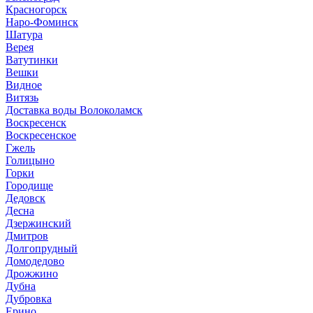
Красногорск
Наро-Фоминск
Шатура
Верея
Ватутинки
Вешки
Видное
Витязь
Доставка воды Волоколамск
Воскресенск
Воскресенское
Гжель
Голицыно
Горки
Городище
Дедовск
Десна
Дзержинский
Дмитров
Долгопрудный
Домодедово
Дрожжино
Дубна
Дубровка
Ерино