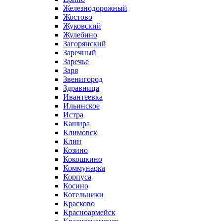
Железнодорожный
Жостово
Жуковский
Жулебино
Загорянский
Заречный
Заречье
Заря
Звенигород
Здравница
Ивантеевка
Ильинское
Истра
Кашира
Климовск
Клин
Козино
Кокошкино
Коммунарка
Корпуса
Косино
Котельники
Красково
Красноармейск