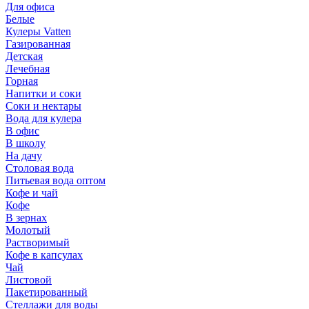
Для офиса
Белые
Кулеры Vatten
Газированная
Детская
Лечебная
Горная
Напитки и соки
Соки и нектары
Вода для кулера
В офис
В школу
На дачу
Столовая вода
Питьевая вода оптом
Кофе и чай
Кофе
В зернах
Молотый
Растворимый
Кофе в капсулах
Чай
Листовой
Пакетированный
Стеллажи для воды