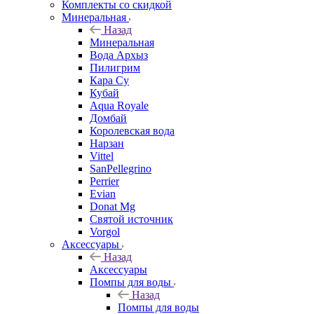
Комплекты со скидкой
Минеральная
Назад
Минеральная
Вода Архыз
Пилигрим
Кара Су
Кубай
Aqua Royale
Домбай
Королевская вода
Нарзан
Vittel
SanPellegrino
Perrier
Evian
Donat Mg
Святой источник
Vorgol
Аксессуары
Назад
Аксессуары
Помпы для воды
Назад
Помпы для воды