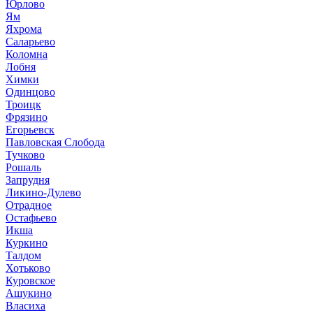
Юрлово
Ям
Яхрома
Саларьево
Коломна
Лобня
Химки
Одинцово
Троицк
Фрязино
Егорьевск
Павловская Слобода
Тучково
Рошаль
Запрудня
Ликино-Дулево
Отрадное
Остафьево
Икша
Куркино
Талдом
Хотьково
Куровское
Ашукино
Власиха