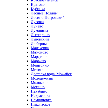
Краснознаменск
Кратово
Кубинка
Лесные Поляны
Лосино-Петровский
Луговая
Лунёво
Луховицы
Лыткарино
Львовский
Люберцы
Малаховка
Мамоново
Марфино
Марьино
Мещерино
Митино
Доставка воды Можайск
Молодежный
Молоково
Монино
Нахабино
Некрасовка
Немчиновка
Никольское