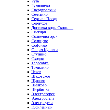
Руза
Румянцево
Свердловский
Селятино
Сергиев Посад
Серпухов
Доставка воды Сколково
Снегири
Солнечногорск
Солнцево
Софрино
Старая Купавна
Ступино
Сходня
Тарасовка
Томилино
Чехов
Шаховское
Щапово
Щелково
Щербинка
Электрогорск
Электросталь
Электроугли
Юбилейный