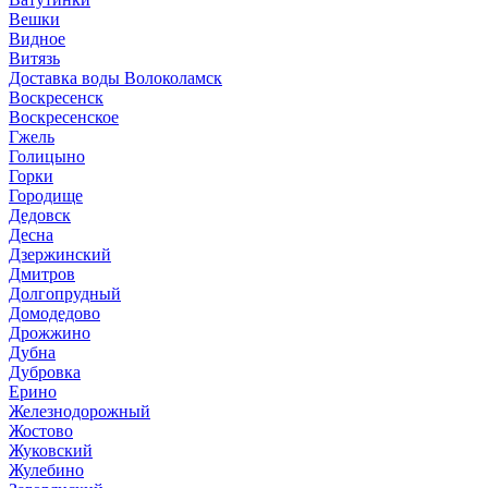
Вешки
Видное
Витязь
Доставка воды Волоколамск
Воскресенск
Воскресенское
Гжель
Голицыно
Горки
Городище
Дедовск
Десна
Дзержинский
Дмитров
Долгопрудный
Домодедово
Дрожжино
Дубна
Дубровка
Ерино
Железнодорожный
Жостово
Жуковский
Жулебино