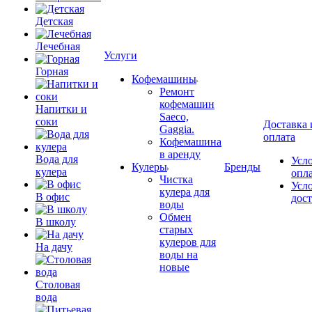
Детская
Лечебная
Услуги
Горная
Кофемашины
Ремонт
кофемашин
Напитки и
Saeco,
соки
Доставка 
Gaggia.
оплата
Кофемашина
в аренду
Вода для
Усл
Кулеры
Бренды
кулера
опл
Чистка
Усл
кулера для
В офис
дос
воды
Обмен
В школу
старых
кулеров для
На дачу
воды на
новые
Столовая
вода