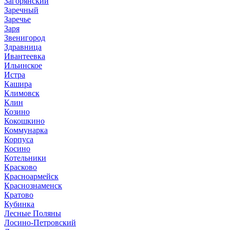
Загорянский
Заречный
Заречье
Заря
Звенигород
Здравница
Ивантеевка
Ильинское
Истра
Кашира
Климовск
Клин
Козино
Кокошкино
Коммунарка
Корпуса
Косино
Котельники
Красково
Красноармейск
Краснознаменск
Кратово
Кубинка
Лесные Поляны
Лосино-Петровский