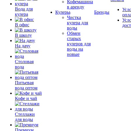
Кофемашина
в аренду
Вода для
Усл
Кулеры
Бренды
кулера
опл
Чистка
Усл
кулера для
В офис
дос
воды
Обмен
В школу
старых
кулеров для
На дачу
воды на
новые
Столовая
вода
Питьевая
вода оптом
Кофе и чай
Стеллажи
для воды
Премиум