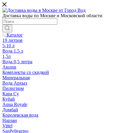
Доставка воды по Москве и Московской области
Каталог
19 литров
5-10 л
Вода 1.5 л
1,5л
Вода 0,5 литра
Акции
Комплекты со скидкой
Минеральная
Вода Архыз
Пилигрим
Кара Су
Кубай
Aqua Royale
Домбай
Королевская вода
Нарзан
Vittel
SanPellegrino