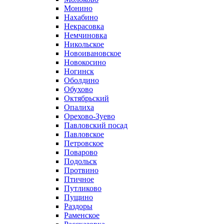
Монино
Нахабино
Некрасовка
Немчиновка
Никольское
Новоивановское
Новокосино
Ногинск
Оболдино
Обухово
Октябрьский
Опалиха
Орехово-Зуево
Павловский посад
Павловское
Петровское
Поварово
Подольск
Протвино
Птичное
Путликово
Пущино
Раздоры
Раменское