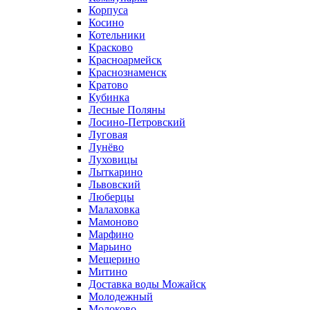
Корпуса
Косино
Котельники
Красково
Красноармейск
Краснознаменск
Кратово
Кубинка
Лесные Поляны
Лосино-Петровский
Луговая
Лунёво
Луховицы
Лыткарино
Львовский
Люберцы
Малаховка
Мамоново
Марфино
Марьино
Мещерино
Митино
Доставка воды Можайск
Молодежный
Молоково