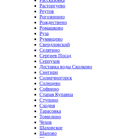
Рассказовка
Расторгуево
Реутов
Рогозинино
Рождествено
Ромашково
Руза
Румянцево
Свердловский
Селятино
Сергиев Посад
Серпухов
Доставка воды Сколково
Снегири
Солнечногорск
Солнцево
Софрино
Старая Купавна
Ступино
Сходня
Тарасовка
Томилино
Чехов
Шаховское
Щапово