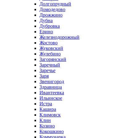
Долгопрудный
Домодедово
Дрожжино
Дубна
Дубровка
Ерино
Железнодорожный
Жостово
Жуковский
Жулебино
Загорянский
Заречный
Заречье
Заря
Звенигород
Здравница
Ивантеевка
Ильинское
Истра
Кашира
Климовск
Клин
Козино
Кокошкино
Коммунарка