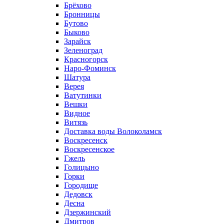
Брёхово
Бронницы
Бутово
Быково
Зарайск
Зеленоград
Красногорск
Наро-Фоминск
Шатура
Верея
Ватутинки
Вешки
Видное
Витязь
Доставка воды Волоколамск
Воскресенск
Воскресенское
Гжель
Голицыно
Горки
Городище
Дедовск
Десна
Дзержинский
Дмитров