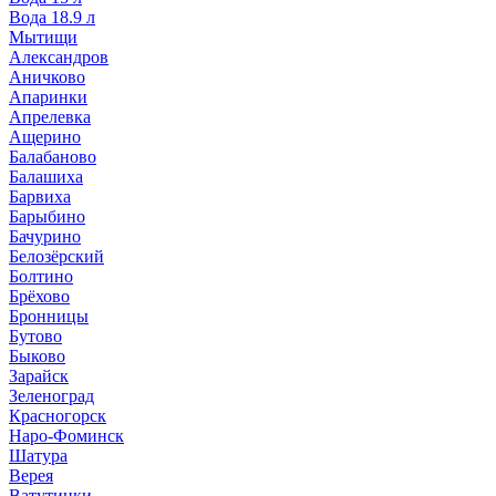
Вода 18.9 л
Мытищи
Александров
Аничково
Апаринки
Апрелевка
Ащерино
Балабаново
Балашиха
Барвиха
Барыбино
Бачурино
Белозёрский
Болтино
Брёхово
Бронницы
Бутово
Быково
Зарайск
Зеленоград
Красногорск
Наро-Фоминск
Шатура
Верея
Ватутинки