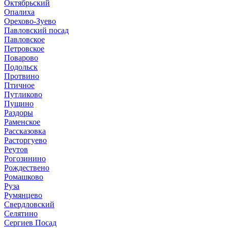
Октябрьский
Опалиха
Орехово-Зуево
Павловский посад
Павловское
Петровское
Поварово
Подольск
Протвино
Птичное
Путликово
Пущино
Раздоры
Раменское
Рассказовка
Расторгуево
Реутов
Рогозинино
Рождествено
Ромашково
Руза
Румянцево
Свердловский
Селятино
Сергиев Посад