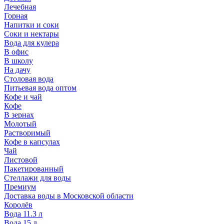
Лечебная
Горная
Напитки и соки
Соки и нектары
Вода для кулера
В офис
В школу
На дачу
Столовая вода
Питьевая вода оптом
Кофе и чай
Кофе
В зернах
Молотый
Растворимый
Кофе в капсулах
Чай
Листовой
Пакетированный
Стеллажи для воды
Премиум
Доставка воды в Московской области
Королёв
Вода 11.3 л
Вода 15 л