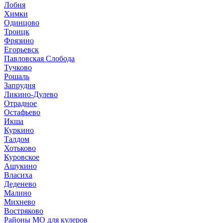
Лобня
Химки
Одинцово
Троицк
Фрязино
Егорьевск
Павловская Слобода
Тучково
Рошаль
Запрудня
Ликино-Дулево
Отрадное
Остафьево
Икша
Куркино
Талдом
Хотьково
Куровское
Ашукино
Власиха
Деденево
Малино
Михнево
Востряково
Районы МО для кулеров