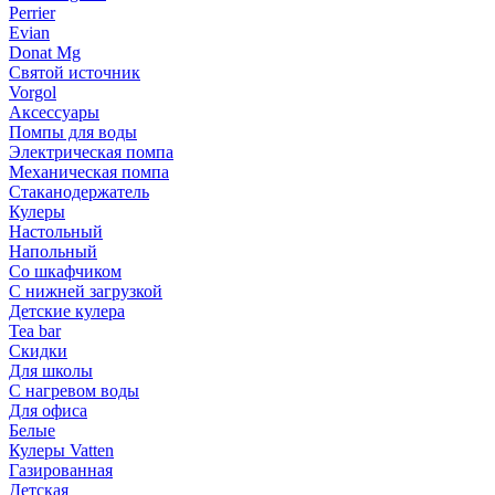
Perrier
Evian
Donat Mg
Святой источник
Vorgol
Аксессуары
Помпы для воды
Электрическая помпа
Механическая помпа
Стаканодержатель
Кулеры
Настольный
Напольный
Со шкафчиком
С нижней загрузкой
Детские кулера
Tea bar
Скидки
Для школы
С нагревом воды
Для офиса
Белые
Кулеры Vatten
Газированная
Детская