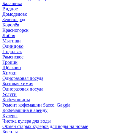
Балашиха
Видное
Домодедово
Зеленоград
Королёв
Красногорск
Лобня
Мытищи
Одинцово
Подольск
Раменское
Троицк
Щёлково
Химки
Одноразовая посуда
Бытовая химия
Одноразовая посуда
Услуги
Кофемашины
Ремонт кофемашин Saeco, Gaggia.
Кофемашина в аренду
Кулеры
Чистка кулера для воды
Обмен старых кулеров для воды на новые
Бренды