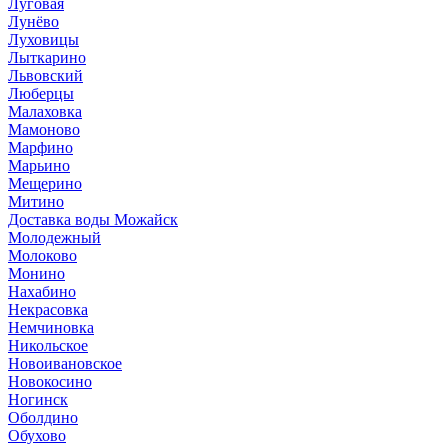
Луговая
Лунёво
Луховицы
Лыткарино
Львовский
Люберцы
Малаховка
Мамоново
Марфино
Марьино
Мещерино
Митино
Доставка воды Можайск
Молодежный
Молоково
Монино
Нахабино
Некрасовка
Немчиновка
Никольское
Новоивановское
Новокосино
Ногинск
Оболдино
Обухово