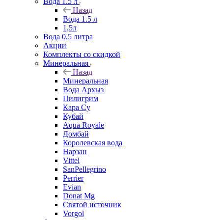
Вода 1.5 л
Назад
Вода 1.5 л
1,5л
Вода 0,5 литра
Акции
Комплекты со скидкой
Минеральная
Назад
Минеральная
Вода Архыз
Пилигрим
Кара Су
Кубай
Aqua Royale
Домбай
Королевская вода
Нарзан
Vittel
SanPellegrino
Perrier
Evian
Donat Mg
Святой источник
Vorgol