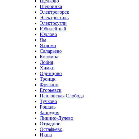
Щелково
Щербинка
Электрогорск
Электросталь
Электроугли
Юбилейный
Юрлово
Ям
Яхрома
Саларьево
Коломна
Лобня
Химки
Одинцово
Троицк
Фрязино
Егорьевск
Павловская Слобода
Тучково
Рошаль
Запрудня
Ликино-Дулево
Отрадное
Остафьево
Икша