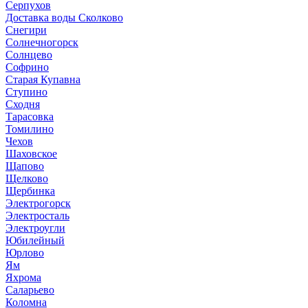
Серпухов
Доставка воды Сколково
Снегири
Солнечногорск
Солнцево
Софрино
Старая Купавна
Ступино
Сходня
Тарасовка
Томилино
Чехов
Шаховское
Щапово
Щелково
Щербинка
Электрогорск
Электросталь
Электроугли
Юбилейный
Юрлово
Ям
Яхрома
Саларьево
Коломна