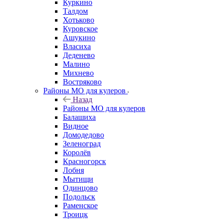
Куркино
Талдом
Хотьково
Куровское
Ашукино
Власиха
Деденево
Малино
Михнево
Востряково
Районы МО для кулеров
Назад
Районы МО для кулеров
Балашиха
Видное
Домодедово
Зеленоград
Королёв
Красногорск
Лобня
Мытищи
Одинцово
Подольск
Раменское
Троицк