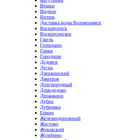
Ватутинки
Вешки
Видное
Витязь
Доставка воды Волоколамск
Воскресенск
Воскресенское
Гжель
Голицыно
Горки
Городище
Дедовск
Десна
Дзержинский
Дмитров
Долгопрудный
Домодедово
Дрожжино
Дубна
Дубровка
Ерино
Железнодорожный
Жостово
Жуковский
Жулебино