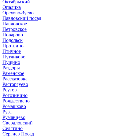
Октябрьский
Опалиха
Орехово-Зуево
Павловский посад
Павловское
Петровское
Поварово
Подольск
Протвино
Птичное
Путликово
Пущино
Раздоры
Раменское
Рассказовка
Расторгуево
Реутов
Рогозинино
Рождествено
Ромашково
Руза
Румянцево
Свердловский
Селятино
Сергиев Посад