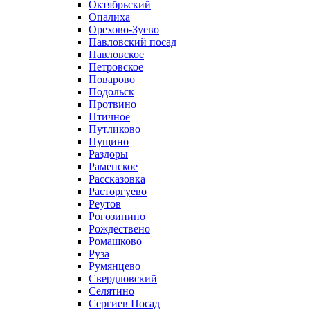
Октябрьский
Опалиха
Орехово-Зуево
Павловский посад
Павловское
Петровское
Поварово
Подольск
Протвино
Птичное
Путликово
Пущино
Раздоры
Раменское
Рассказовка
Расторгуево
Реутов
Рогозинино
Рождествено
Ромашково
Руза
Румянцево
Свердловский
Селятино
Сергиев Посад