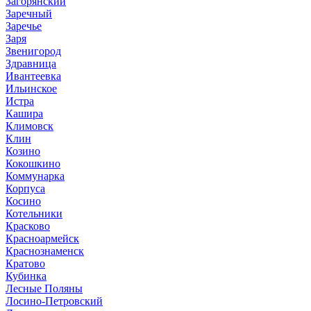
Загорянский
Заречный
Заречье
Заря
Звенигород
Здравница
Ивантеевка
Ильинское
Истра
Кашира
Климовск
Клин
Козино
Кокошкино
Коммунарка
Корпуса
Косино
Котельники
Красково
Красноармейск
Краснознаменск
Кратово
Кубинка
Лесные Поляны
Лосино-Петровский