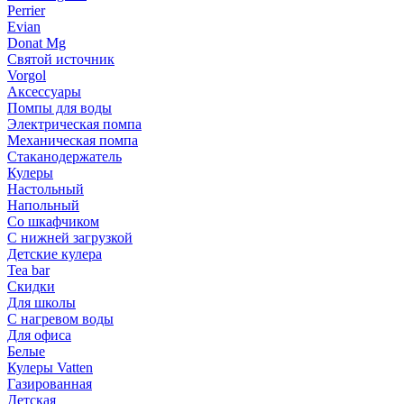
Perrier
Evian
Donat Mg
Святой источник
Vorgol
Аксессуары
Помпы для воды
Электрическая помпа
Механическая помпа
Стаканодержатель
Кулеры
Настольный
Напольный
Со шкафчиком
С нижней загрузкой
Детские кулера
Tea bar
Скидки
Для школы
С нагревом воды
Для офиса
Белые
Кулеры Vatten
Газированная
Детская