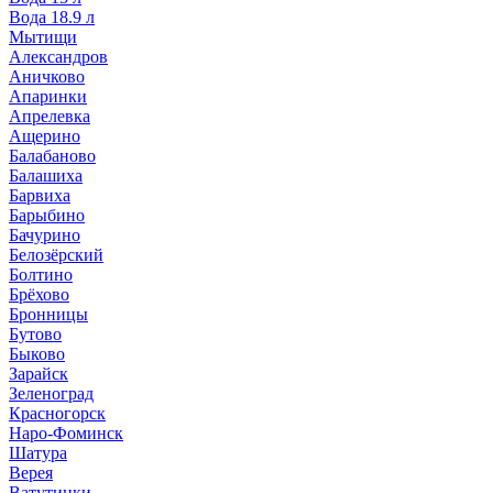
Вода 18.9 л
Мытищи
Александров
Аничково
Апаринки
Апрелевка
Ащерино
Балабаново
Балашиха
Барвиха
Барыбино
Бачурино
Белозёрский
Болтино
Брёхово
Бронницы
Бутово
Быково
Зарайск
Зеленоград
Красногорск
Наро-Фоминск
Шатура
Верея
Ватутинки