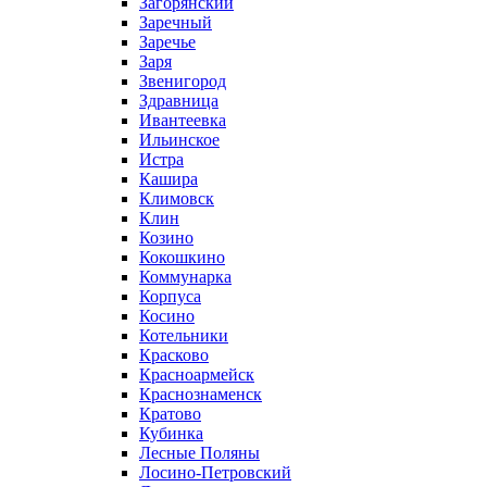
Загорянский
Заречный
Заречье
Заря
Звенигород
Здравница
Ивантеевка
Ильинское
Истра
Кашира
Климовск
Клин
Козино
Кокошкино
Коммунарка
Корпуса
Косино
Котельники
Красково
Красноармейск
Краснознаменск
Кратово
Кубинка
Лесные Поляны
Лосино-Петровский