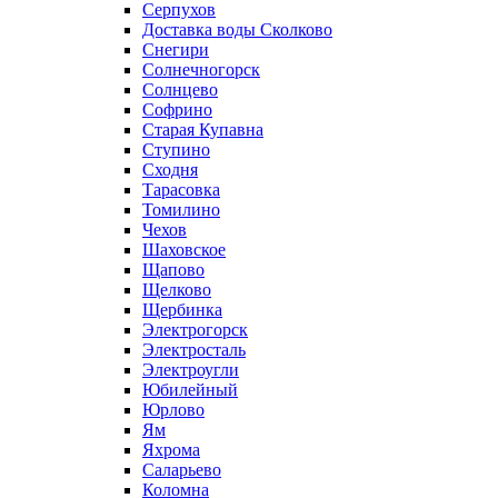
Серпухов
Доставка воды Сколково
Снегири
Солнечногорск
Солнцево
Софрино
Старая Купавна
Ступино
Сходня
Тарасовка
Томилино
Чехов
Шаховское
Щапово
Щелково
Щербинка
Электрогорск
Электросталь
Электроугли
Юбилейный
Юрлово
Ям
Яхрома
Саларьево
Коломна