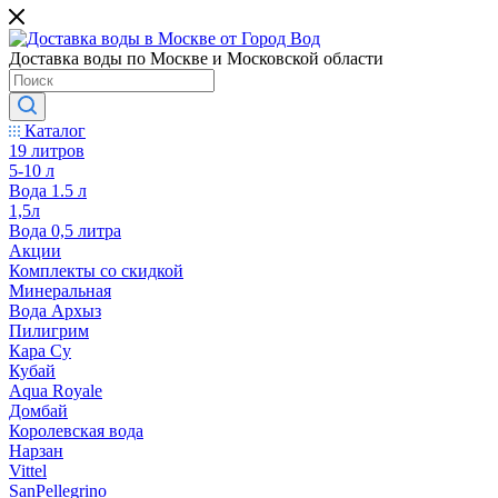
Доставка воды по Москве и Московской области
Каталог
19 литров
5-10 л
Вода 1.5 л
1,5л
Вода 0,5 литра
Акции
Комплекты со скидкой
Минеральная
Вода Архыз
Пилигрим
Кара Су
Кубай
Aqua Royale
Домбай
Королевская вода
Нарзан
Vittel
SanPellegrino