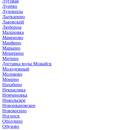
Луговая
Лунёво
Луховицы
Лыткарино
Львовский
Люберцы
Малаховка
Мамоново
Марфино
Марьино
Мещерино
Митино
Доставка воды Можайск
Молодежный
Молоково
Монино
Нахабино
Некрасовка
Немчиновка
Никольское
Новоивановское
Новокосино
Ногинск
Оболдино
Обухово