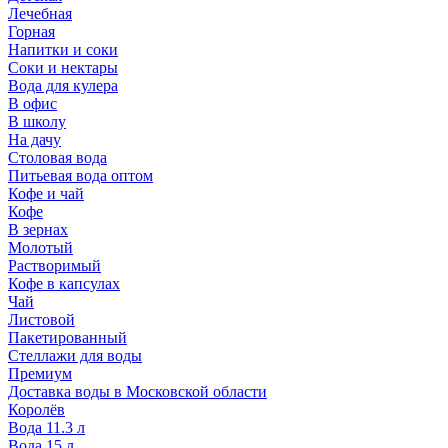
Лечебная
Горная
Напитки и соки
Соки и нектары
Вода для кулера
В офис
В школу
На дачу
Столовая вода
Питьевая вода оптом
Кофе и чай
Кофе
В зернах
Молотый
Растворимый
Кофе в капсулах
Чай
Листовой
Пакетированный
Стеллажи для воды
Премиум
Доставка воды в Московской области
Королёв
Вода 11.3 л
Вода 15 л