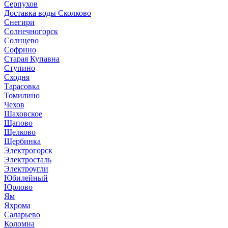
Серпухов
Доставка воды Сколково
Снегири
Солнечногорск
Солнцево
Софрино
Старая Купавна
Ступино
Сходня
Тарасовка
Томилино
Чехов
Шаховское
Щапово
Щелково
Щербинка
Электрогорск
Электросталь
Электроугли
Юбилейный
Юрлово
Ям
Яхрома
Саларьево
Коломна