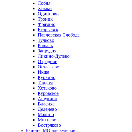
Лобня
Химки
Одинцово
Троицк
Фрязино
Егорьевск
Павловская Слобода
Тучково
Рошаль
Запрудня
Ликино-Дулево
Отрадное
Остафьево
Икша
Куркино
Талдом
Хотьково
Куровское
Ашукино
Власиха
Деденево
Малино
Михнево
Востряково
Районы МО для кулеров