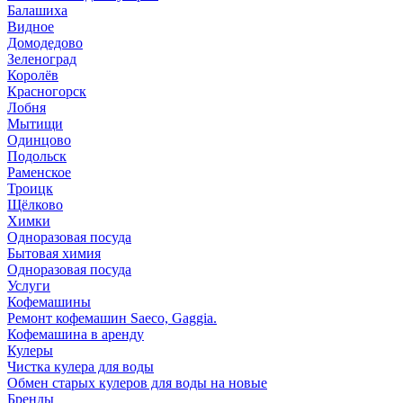
Балашиха
Видное
Домодедово
Зеленоград
Королёв
Красногорск
Лобня
Мытищи
Одинцово
Подольск
Раменское
Троицк
Щёлково
Химки
Одноразовая посуда
Бытовая химия
Одноразовая посуда
Услуги
Кофемашины
Ремонт кофемашин Saeco, Gaggia.
Кофемашина в аренду
Кулеры
Чистка кулера для воды
Обмен старых кулеров для воды на новые
Бренды