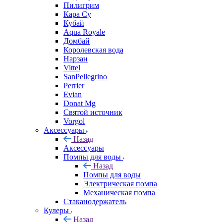
Пилигрим
Кара Су
Кубай
Aqua Royale
Домбай
Королевская вода
Нарзан
Vittel
SanPellegrino
Perrier
Evian
Donat Mg
Святой источник
Vorgol
Аксессуары
Назад
Аксессуары
Помпы для воды
Назад
Помпы для воды
Электрическая помпа
Механическая помпа
Стаканодержатель
Кулеры
Назад