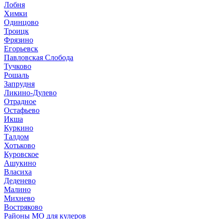
Лобня
Химки
Одинцово
Троицк
Фрязино
Егорьевск
Павловская Слобода
Тучково
Рошаль
Запрудня
Ликино-Дулево
Отрадное
Остафьево
Икша
Куркино
Талдом
Хотьково
Куровское
Ашукино
Власиха
Деденево
Малино
Михнево
Востряково
Районы МО для кулеров