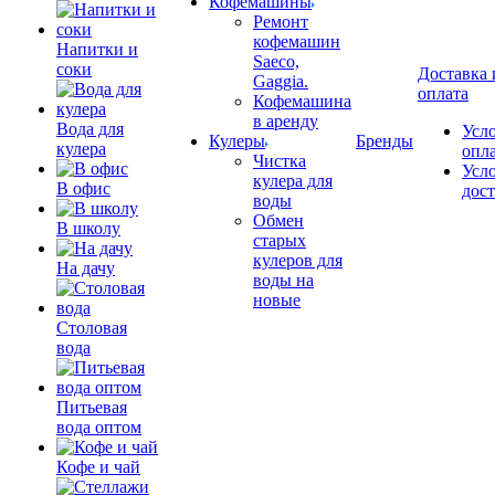
Кофемашины
Ремонт
кофемашин
Напитки и
Saeco,
соки
Доставка 
Gaggia.
оплата
Кофемашина
в аренду
Вода для
Усл
Кулеры
Бренды
кулера
опл
Чистка
Усл
кулера для
В офис
дос
воды
Обмен
В школу
старых
кулеров для
На дачу
воды на
новые
Столовая
вода
Питьевая
вода оптом
Кофе и чай