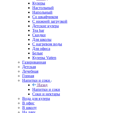
Кулеры
Настольный
Напольный
Со шкафчиком
С нижней загрузкой
Детские кулера
Tea bar
Скидки
Для школы
С нагревом воды
Для офиса
Белые
Кулеры Vatten
Газированная
Детская
Лечебная
Горная
Напитки и соки
Назад
Напитки и соки
Соки и нектары
Вода для кулера
В офис
В школу
На дачу