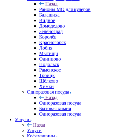
Назад
Районы МО для кулеров
Балашиха
Видное
Домодедово
Зеленоград
Королёв
Красногорск
Лобня
Мытищи
Одинцово
Подольск
Раменское
Троицк
Щёлково
Химки
Одноразовая посуда
Назад
Одноразовая посуда
Бытовая химия
Одноразовая посуда
Услуги
Назад
Услуги
Кофемашины