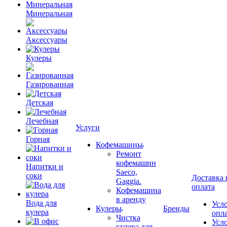
Минеральная
Аксессуары
Кулеры
Газированная
Детская
Лечебная
Услуги
Горная
Кофемашины
Ремонт
кофемашин
Напитки и
Saeco,
соки
Доставка 
Gaggia.
оплата
Кофемашина
в аренду
Вода для
Усл
Кулеры
Бренды
кулера
опл
Чистка
Усл
кулера для