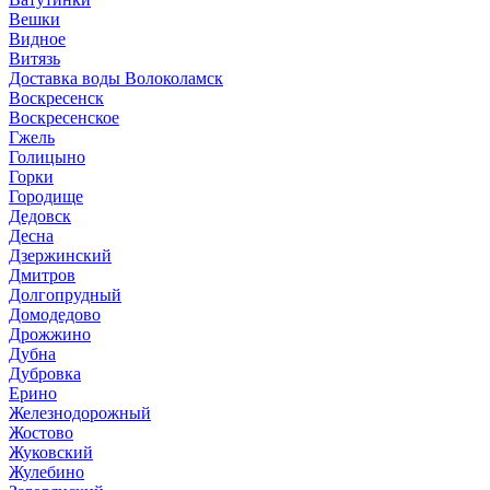
Вешки
Видное
Витязь
Доставка воды Волоколамск
Воскресенск
Воскресенское
Гжель
Голицыно
Горки
Городище
Дедовск
Десна
Дзержинский
Дмитров
Долгопрудный
Домодедово
Дрожжино
Дубна
Дубровка
Ерино
Железнодорожный
Жостово
Жуковский
Жулебино