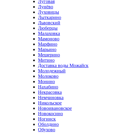
Луговая
Лунёво
Луховицы
Лыткарино
Львовский
Люберцы
Малаховка
Мамоново
Марфино
Марьино
Мещерино
Митино
Доставка воды Можайск
Молодежный
Молоково
Монино
Нахабино
Некрасовка
Немчиновка
Никольское
Новоивановское
Новокосино
Ногинск
Оболдино
Обухово