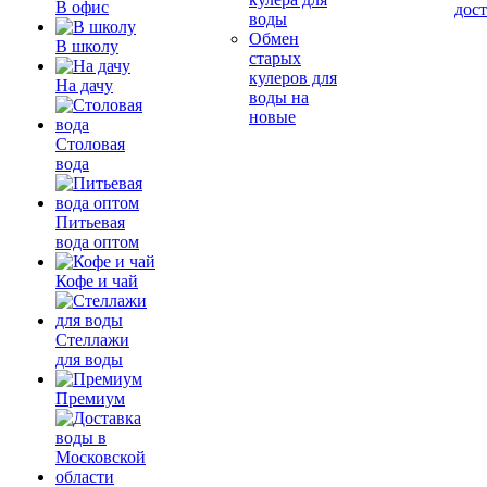
В офис
дос
воды
Обмен
В школу
старых
кулеров для
На дачу
воды на
новые
Столовая
вода
Питьевая
вода оптом
Кофе и чай
Стеллажи
для воды
Премиум