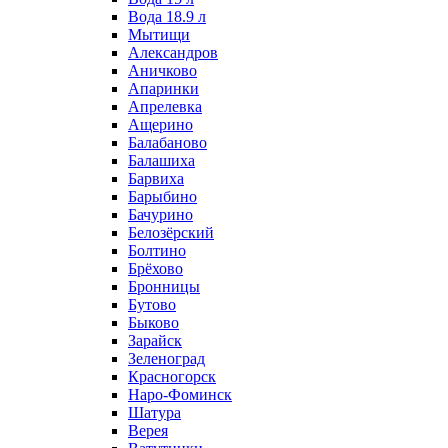
Вода 18.9 л
Мытищи
Александров
Аничково
Апаринки
Апрелевка
Ащерино
Балабаново
Балашиха
Барвиха
Барыбино
Бачурино
Белозёрский
Болтино
Брёхово
Бронницы
Бутово
Быково
Зарайск
Зеленоград
Красногорск
Наро-Фоминск
Шатура
Верея