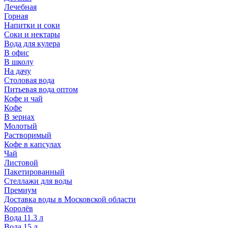
Лечебная
Горная
Напитки и соки
Соки и нектары
Вода для кулера
В офис
В школу
На дачу
Столовая вода
Питьевая вода оптом
Кофе и чай
Кофе
В зернах
Молотый
Растворимый
Кофе в капсулах
Чай
Листовой
Пакетированный
Стеллажи для воды
Премиум
Доставка воды в Московской области
Королёв
Вода 11.3 л
Вода 15 л