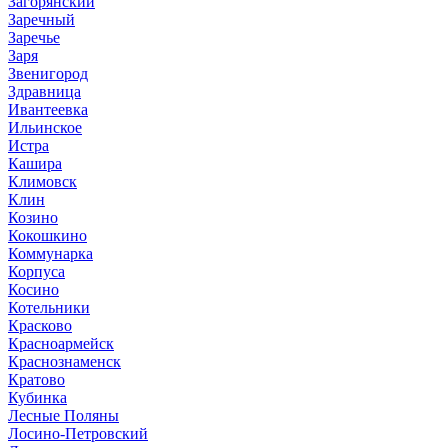
Загорянский
Заречный
Заречье
Заря
Звенигород
Здравница
Ивантеевка
Ильинское
Истра
Кашира
Климовск
Клин
Козино
Кокошкино
Коммунарка
Корпуса
Косино
Котельники
Красково
Красноармейск
Краснознаменск
Кратово
Кубинка
Лесные Поляны
Лосино-Петровский