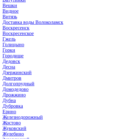
Вешки
Видное
Витязь
Доставка воды Волоколамск
Воскресенск
Воскресенское
Гжель
Голицыно
Горки
Городище
Дедовск
Десна
Дзержинский
Дмитров
Долгопрудный
Домодедово
Дрожжино
Дубна
Дубровка
Ерино
Железнодорожный
Жостово
Жуковский
Жулебино