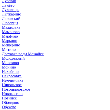
Луговая
Лунёво
Луховицы
Лыткарино
Львовский
Люберцы
Малаховка
Мамоново
Марфино
Марьино
Мещерино
Митино
Доставка воды Можайск
Молодежный
Молоково
Монино
Нахабино
Некрасовка
Немчиновка
Никольское
Новоивановское
Новокосино
Ногинск
Оболдино
Обухово