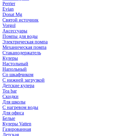
Perrier
Evian
Donat Mg
Святой источник
Vorgol
Аксессуары
Помпы для воды
Электрическая помпа
Механическая помпа
Стаканодержатель
Кулеры
Настольный
Напольный
Со шкафчиком
С нижней загрузкой
Детские кулера
Tea bar
Скидки
Для школы
С нагревом воды
Для офиса
Белые
Кулеры Vatten
Газированная
Детская