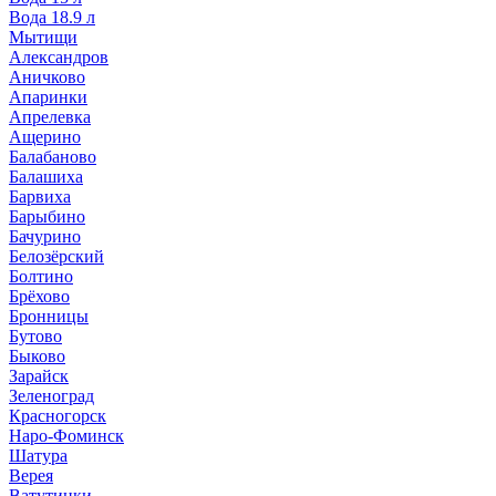
Вода 18.9 л
Мытищи
Александров
Аничково
Апаринки
Апрелевка
Ащерино
Балабаново
Балашиха
Барвиха
Барыбино
Бачурино
Белозёрский
Болтино
Брёхово
Бронницы
Бутово
Быково
Зарайск
Зеленоград
Красногорск
Наро-Фоминск
Шатура
Верея
Ватутинки