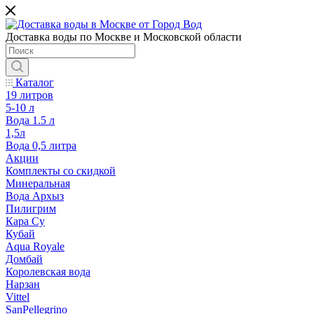
Доставка воды по Москве и Московской области
Каталог
19 литров
5-10 л
Вода 1.5 л
1,5л
Вода 0,5 литра
Акции
Комплекты со скидкой
Минеральная
Вода Архыз
Пилигрим
Кара Су
Кубай
Aqua Royale
Домбай
Королевская вода
Нарзан
Vittel
SanPellegrino