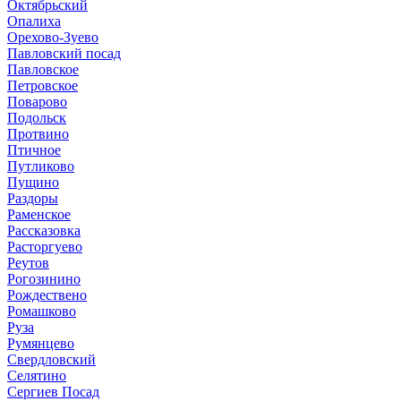
Октябрьский
Опалиха
Орехово-Зуево
Павловский посад
Павловское
Петровское
Поварово
Подольск
Протвино
Птичное
Путликово
Пущино
Раздоры
Раменское
Рассказовка
Расторгуево
Реутов
Рогозинино
Рождествено
Ромашково
Руза
Румянцево
Свердловский
Селятино
Сергиев Посад