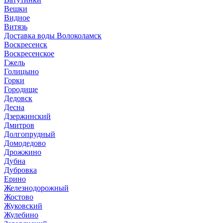
Вешки
Видное
Витязь
Доставка воды Волоколамск
Воскресенск
Воскресенское
Гжель
Голицыно
Горки
Городище
Дедовск
Десна
Дзержинский
Дмитров
Долгопрудный
Домодедово
Дрожжино
Дубна
Дубровка
Ерино
Железнодорожный
Жостово
Жуковский
Жулебино