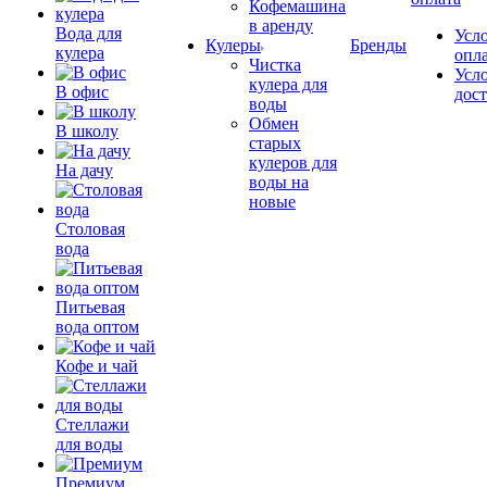
Кофемашина
в аренду
Вода для
Усл
Кулеры
Бренды
кулера
опл
Чистка
Усл
кулера для
В офис
дос
воды
Обмен
В школу
старых
кулеров для
На дачу
воды на
новые
Столовая
вода
Питьевая
вода оптом
Кофе и чай
Стеллажи
для воды
Премиум