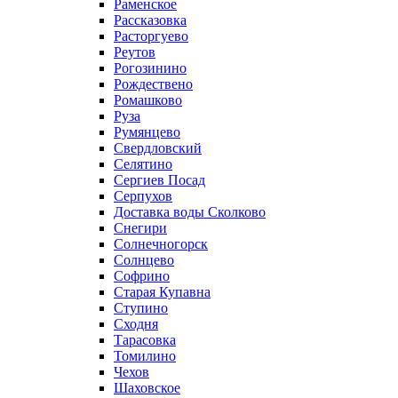
Раменское
Рассказовка
Расторгуево
Реутов
Рогозинино
Рождествено
Ромашково
Руза
Румянцево
Свердловский
Селятино
Сергиев Посад
Серпухов
Доставка воды Сколково
Снегири
Солнечногорск
Солнцево
Софрино
Старая Купавна
Ступино
Сходня
Тарасовка
Томилино
Чехов
Шаховское