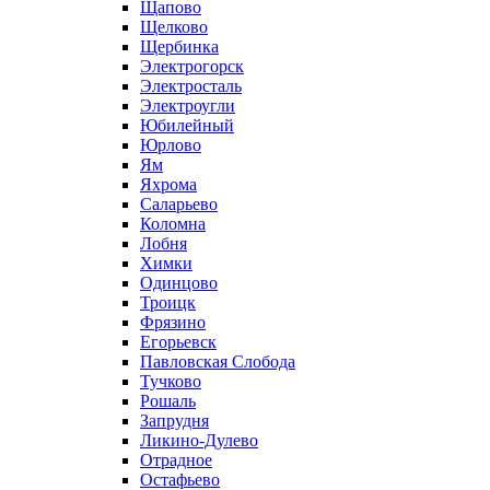
Щапово
Щелково
Щербинка
Электрогорск
Электросталь
Электроугли
Юбилейный
Юрлово
Ям
Яхрома
Саларьево
Коломна
Лобня
Химки
Одинцово
Троицк
Фрязино
Егорьевск
Павловская Слобода
Тучково
Рошаль
Запрудня
Ликино-Дулево
Отрадное
Остафьево