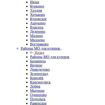
Икша
Куркино
Талдом
Хотьково
Куровское
Ашукино
Власиха
Деденево
Малино
Михнево
Востряково
Районы МО для кулеров
Назад
Районы МО для кулеров
Балашиха
Видное
Домодедово
Зеленоград
Королёв
Красногорск
Лобня
Мытищи
Одинцово
Подольск
Раменское