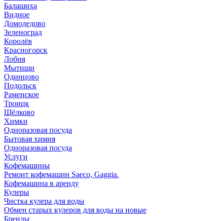
Балашиха
Видное
Домодедово
Зеленоград
Королёв
Красногорск
Лобня
Мытищи
Одинцово
Подольск
Раменское
Троицк
Щёлково
Химки
Одноразовая посуда
Бытовая химия
Одноразовая посуда
Услуги
Кофемашины
Ремонт кофемашин Saeco, Gaggia.
Кофемашина в аренду
Кулеры
Чистка кулера для воды
Обмен старых кулеров для воды на новые
Бренды