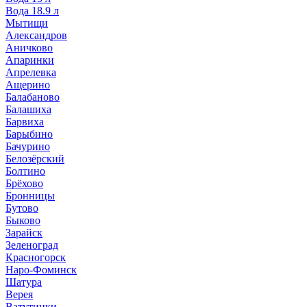
Вода 18.9 л
Мытищи
Александров
Аничково
Апаринки
Апрелевка
Ащерино
Балабаново
Балашиха
Барвиха
Барыбино
Бачурино
Белозёрский
Болтино
Брёхово
Бронницы
Бутово
Быково
Зарайск
Зеленоград
Красногорск
Наро-Фоминск
Шатура
Верея
Ватутинки