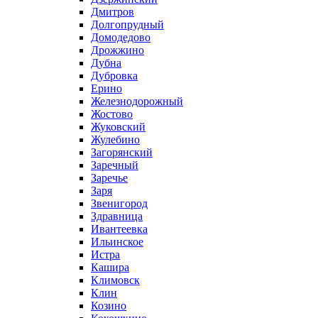
Дмитров
Долгопрудный
Домодедово
Дрожжино
Дубна
Дубровка
Ерино
Железнодорожный
Жостово
Жуковский
Жулебино
Загорянский
Заречный
Заречье
Заря
Звенигород
Здравница
Ивантеевка
Ильинское
Истра
Кашира
Климовск
Клин
Козино