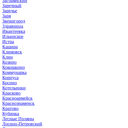
Загорянский
Заречный
Заречье
Заря
Звенигород
Здравница
Ивантеевка
Ильинское
Истра
Кашира
Климовск
Клин
Козино
Кокошкино
Коммунарка
Корпуса
Косино
Котельники
Красково
Красноармейск
Краснознаменск
Кратово
Кубинка
Лесные Поляны
Лосино-Петровский