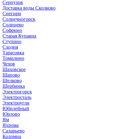
Серпухов
Доставка воды Сколково
Снегири
Солнечногорск
Солнцево
Софрино
Старая Купавна
Ступино
Сходня
Тарасовка
Томилино
Чехов
Шаховское
Щапово
Щелково
Щербинка
Электрогорск
Электросталь
Электроугли
Юбилейный
Юрлово
Ям
Яхрома
Саларьево
Коломна