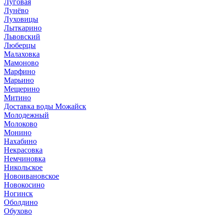
Луговая
Лунёво
Луховицы
Лыткарино
Львовский
Люберцы
Малаховка
Мамоново
Марфино
Марьино
Мещерино
Митино
Доставка воды Можайск
Молодежный
Молоково
Монино
Нахабино
Некрасовка
Немчиновка
Никольское
Новоивановское
Новокосино
Ногинск
Оболдино
Обухово