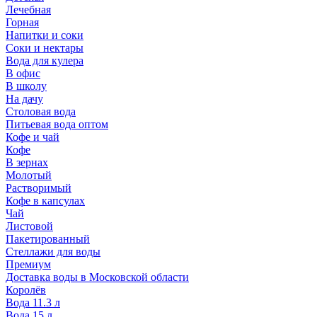
Лечебная
Горная
Напитки и соки
Соки и нектары
Вода для кулера
В офис
В школу
На дачу
Столовая вода
Питьевая вода оптом
Кофе и чай
Кофе
В зернах
Молотый
Растворимый
Кофе в капсулах
Чай
Листовой
Пакетированный
Стеллажи для воды
Премиум
Доставка воды в Московской области
Королёв
Вода 11.3 л
Вода 15 л