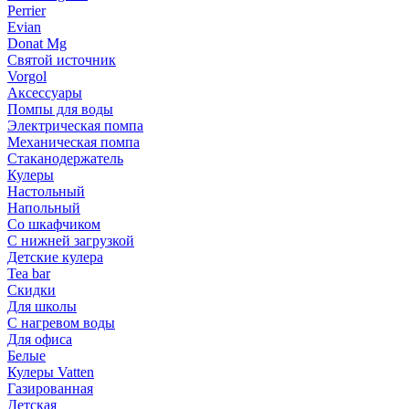
Perrier
Evian
Donat Mg
Святой источник
Vorgol
Аксессуары
Помпы для воды
Электрическая помпа
Механическая помпа
Стаканодержатель
Кулеры
Настольный
Напольный
Со шкафчиком
С нижней загрузкой
Детские кулера
Tea bar
Скидки
Для школы
С нагревом воды
Для офиса
Белые
Кулеры Vatten
Газированная
Детская