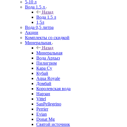
5-10 л
Вода 1.5 л
Назад
Вода 1.5 л
1,5л
Вода 0,5 литра
Акции
Комплекты со скидкой
Минеральная
Назад
Минеральная
Вода Архыз
Пилигрим
Кара Су
Кубай
Aqua Royale
Домбай
Королевская вода
Нарзан
Vittel
SanPellegrino
Perrier
Evian
Donat Mg
Святой источник