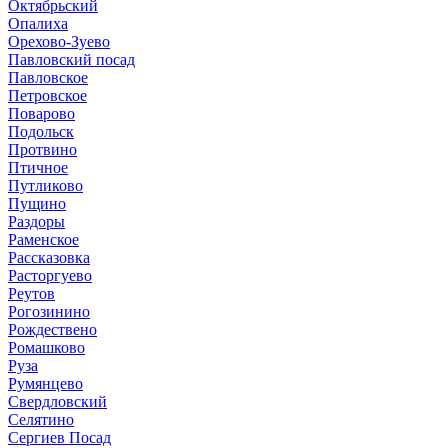
Октябрьский
Опалиха
Орехово-Зуево
Павловский посад
Павловское
Петровское
Поварово
Подольск
Протвино
Птичное
Путликово
Пущино
Раздоры
Раменское
Рассказовка
Расторгуево
Реутов
Рогозинино
Рождествено
Ромашково
Руза
Румянцево
Свердловский
Селятино
Сергиев Посад