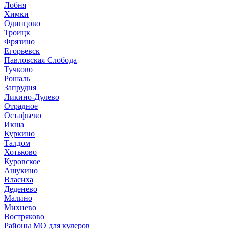
Лобня
Химки
Одинцово
Троицк
Фрязино
Егорьевск
Павловская Слобода
Тучково
Рошаль
Запрудня
Ликино-Дулево
Отрадное
Остафьево
Икша
Куркино
Талдом
Хотьково
Куровское
Ашукино
Власиха
Деденево
Малино
Михнево
Востряково
Районы МО для кулеров