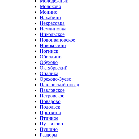
Молодежный
Молоково
Монино
Нахабино
Некрасовка
Немчиновка
Никольское
Новоивановское
Новокосино
Ногинск
Оболдино
Обухово
Октябрьский
Опалиха
Орехово-Зуево
Павловский посад
Павловское
Петровское
Поварово
Подольск
Протвино
Птичное
Путликово
Пущино
Раздоры