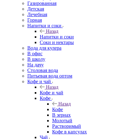
Газированная
Детская
Лечебная
Горная
Напитки и соки
Назад
Напитки и соки
Соки и нектары
Вода для кулера
В офис
В школу
На дачу
Столовая вода
Питьевая вода оптом
Кофе и чай
Назад
Кофе и чай
Кофе
Назад
Кофе
В зернах
Молотый
Растворимый
Кофе в капсулах
Чай