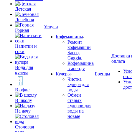
Детская
Лечебная
Услуги
Горная
Кофемашины
Ремонт
Напитки и
кофемашин
соки
Saeco,
Доставка 
Gaggia.
оплата
Кофемашина
Вода для
в аренду
Усл
кулера
Кулеры
Бренды
опл
Чистка
Усл
кулера для
дос
В офис
воды
Обмен
В школу
старых
кулеров для
На дачу
воды на
новые
Столовая