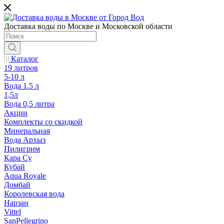
Доставка воды по Москве и Московской области
Каталог
19 литров
5-10 л
Вода 1.5 л
1,5л
Вода 0,5 литра
Акции
Комплекты со скидкой
Минеральная
Вода Архыз
Пилигрим
Кара Су
Кубай
Aqua Royale
Домбай
Королевская вода
Нарзан
Vittel
SanPellegrino