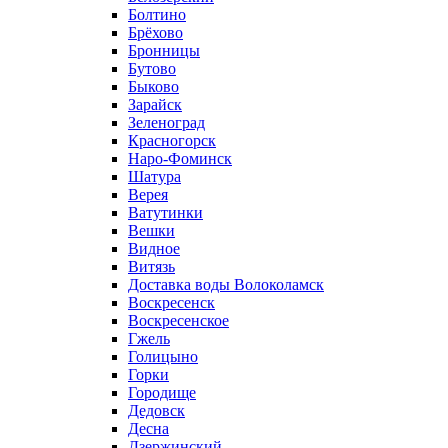
Болтино
Брёхово
Бронницы
Бутово
Быково
Зарайск
Зеленоград
Красногорск
Наро-Фоминск
Шатура
Верея
Ватутинки
Вешки
Видное
Витязь
Доставка воды Волоколамск
Воскресенск
Воскресенское
Гжель
Голицыно
Горки
Городище
Дедовск
Десна
Дзержинский