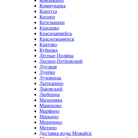
Кокошкино
Коммунарка
Корпуса
Косино
Котельники
Красково
Красноармейск
Краснознаменск
Кратово
Кубинка
Лесные Поляны
Лосино-Петровский
Луговая
Лунёво
Луховицы
Лыткарино
Львовский
Люберцы
Малаховка
Мамоново
Марфино
Марьино
Мещерино
Митино
Доставка воды Можайск