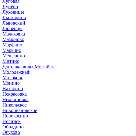
Луговая
Лунёво
Луховицы
Лыткарино
Львовский
Люберцы
Малаховка
Мамоново
Марфино
Марьино
Мещерино
Митино
Доставка воды Можайск
Молодежный
Молоково
Монино
Нахабино
Некрасовка
Немчиновка
Никольское
Новоивановское
Новокосино
Ногинск
Оболдино
Обухово