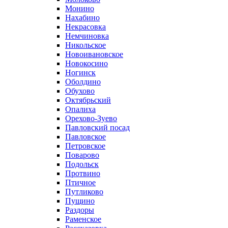
Монино
Нахабино
Некрасовка
Немчиновка
Никольское
Новоивановское
Новокосино
Ногинск
Оболдино
Обухово
Октябрьский
Опалиха
Орехово-Зуево
Павловский посад
Павловское
Петровское
Поварово
Подольск
Протвино
Птичное
Путликово
Пущино
Раздоры
Раменское