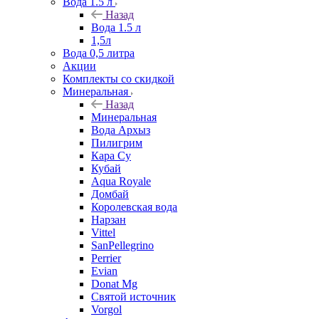
Вода 1.5 л
Назад
Вода 1.5 л
1,5л
Вода 0,5 литра
Акции
Комплекты со скидкой
Минеральная
Назад
Минеральная
Вода Архыз
Пилигрим
Кара Су
Кубай
Aqua Royale
Домбай
Королевская вода
Нарзан
Vittel
SanPellegrino
Perrier
Evian
Donat Mg
Святой источник
Vorgol