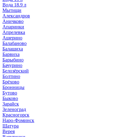
Вода 18.9 л
Мытищи
Александров
Аничково
Апаринки
Апрелевка
Ащерино
Балабаново
Балашиха
Барвиха
Барыбино
Бачурино
Белозёрский
Болтино
Брёхово
Бронницы
Бутово
Быково
Зарайск
Зеленоград
Красногорск
Наро-Фоминск
Шатура
Верея
Ватутинки