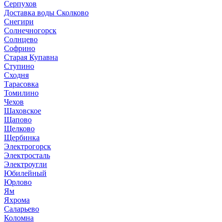
Серпухов
Доставка воды Сколково
Снегири
Солнечногорск
Солнцево
Софрино
Старая Купавна
Ступино
Сходня
Тарасовка
Томилино
Чехов
Шаховское
Щапово
Щелково
Щербинка
Электрогорск
Электросталь
Электроугли
Юбилейный
Юрлово
Ям
Яхрома
Саларьево
Коломна