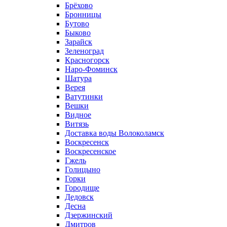
Брёхово
Бронницы
Бутово
Быково
Зарайск
Зеленоград
Красногорск
Наро-Фоминск
Шатура
Верея
Ватутинки
Вешки
Видное
Витязь
Доставка воды Волоколамск
Воскресенск
Воскресенское
Гжель
Голицыно
Горки
Городище
Дедовск
Десна
Дзержинский
Дмитров