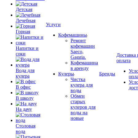
Детская
Лечебная
Услуги
Горная
Кофемашины
Ремонт
кофемашин
Напитки и
Saeco,
соки
Доставка 
Gaggia.
оплата
Кофемашина
в аренду
Вода для
Усл
Кулеры
Бренды
кулера
опл
Чистка
Усл
кулера для
В офис
дос
воды
Обмен
В школу
старых
кулеров для
На дачу
воды на
новые
Столовая
вода