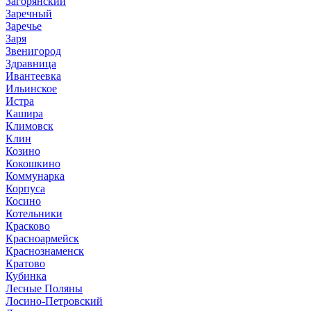
Загорянский
Заречный
Заречье
Заря
Звенигород
Здравница
Ивантеевка
Ильинское
Истра
Кашира
Климовск
Клин
Козино
Кокошкино
Коммунарка
Корпуса
Косино
Котельники
Красково
Красноармейск
Краснознаменск
Кратово
Кубинка
Лесные Поляны
Лосино-Петровский