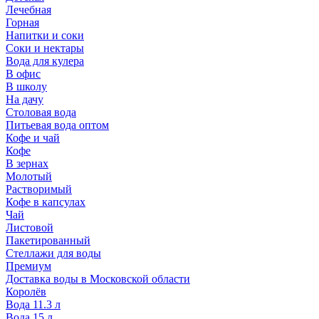
Лечебная
Горная
Напитки и соки
Соки и нектары
Вода для кулера
В офис
В школу
На дачу
Столовая вода
Питьевая вода оптом
Кофе и чай
Кофе
В зернах
Молотый
Растворимый
Кофе в капсулах
Чай
Листовой
Пакетированный
Стеллажи для воды
Премиум
Доставка воды в Московской области
Королёв
Вода 11.3 л
Вода 15 л