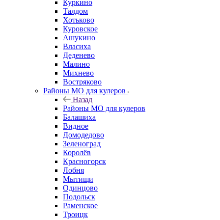
Куркино
Талдом
Хотьково
Куровское
Ашукино
Власиха
Деденево
Малино
Михнево
Востряково
Районы МО для кулеров
Назад
Районы МО для кулеров
Балашиха
Видное
Домодедово
Зеленоград
Королёв
Красногорск
Лобня
Мытищи
Одинцово
Подольск
Раменское
Троицк