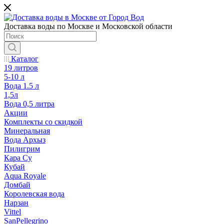
Доставка воды по Москве и Московской области
Каталог
19 литров
5-10 л
Вода 1.5 л
1,5л
Вода 0,5 литра
Акции
Комплекты со скидкой
Минеральная
Вода Архыз
Пилигрим
Кара Су
Кубай
Aqua Royale
Домбай
Королевская вода
Нарзан
Vittel
SanPellegrino