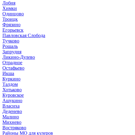
Лобня
Химки
Одинцово
Троицк
Фрязино
Егорьевск
Павловская Слобода
Тучково
Рошаль
Запрудня
Ликино-Дулево
Отрадное
Остафьево
Икша
Куркино
Талдом
Хотьково
Куровское
Ашукино
Власиха
Деденево
Малино
Михнево
Востряково
Районы МО для кулеров