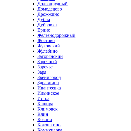
Долгопрудный
Домодедово
Дрожжино
Дубна
Дубровка
Ерино
Железнодорожный
Жостово
Жуковский
Жулебино
Загорянский
Заречный
Заречье
Заря
Звенигород
Здравница
Ивантеевка
Ильинское
Истра
Кашира
Климовск
Клин
Козино
Кокошкино
Коммунарка