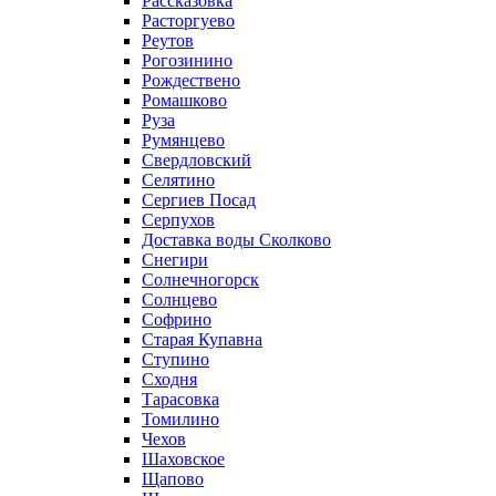
Рассказовка
Расторгуево
Реутов
Рогозинино
Рождествено
Ромашково
Руза
Румянцево
Свердловский
Селятино
Сергиев Посад
Серпухов
Доставка воды Сколково
Снегири
Солнечногорск
Солнцево
Софрино
Старая Купавна
Ступино
Сходня
Тарасовка
Томилино
Чехов
Шаховское
Щапово