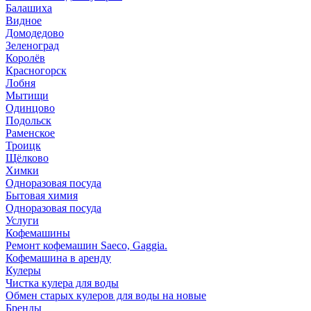
Балашиха
Видное
Домодедово
Зеленоград
Королёв
Красногорск
Лобня
Мытищи
Одинцово
Подольск
Раменское
Троицк
Щёлково
Химки
Одноразовая посуда
Бытовая химия
Одноразовая посуда
Услуги
Кофемашины
Ремонт кофемашин Saeco, Gaggia.
Кофемашина в аренду
Кулеры
Чистка кулера для воды
Обмен старых кулеров для воды на новые
Бренды