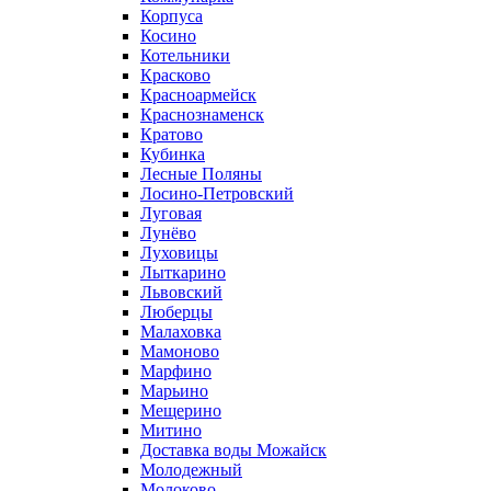
Корпуса
Косино
Котельники
Красково
Красноармейск
Краснознаменск
Кратово
Кубинка
Лесные Поляны
Лосино-Петровский
Луговая
Лунёво
Луховицы
Лыткарино
Львовский
Люберцы
Малаховка
Мамоново
Марфино
Марьино
Мещерино
Митино
Доставка воды Можайск
Молодежный
Молоково