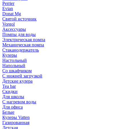
Perrier
Evian
Donat Mg
Святой источник
Vorgol
Аксессуары
Помпы для воды
Электрическая помпа
Механическая помпа
Стаканодержатель
Кулеры
Настольный
Напольный
Со шкафчиком
С нижней загрузкой
Детские кулера
Tea bar
Скидки
Для школы
С нагревом воды
Для офиса
Белые
Кулеры Vatten
Газированная
Детская