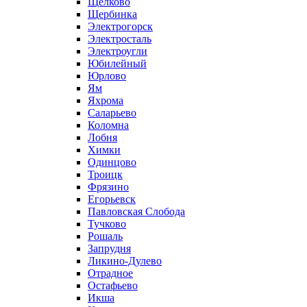
Щелково
Щербинка
Электрогорск
Электросталь
Электроугли
Юбилейный
Юрлово
Ям
Яхрома
Саларьево
Коломна
Лобня
Химки
Одинцово
Троицк
Фрязино
Егорьевск
Павловская Слобода
Тучково
Рошаль
Запрудня
Ликино-Дулево
Отрадное
Остафьево
Икша