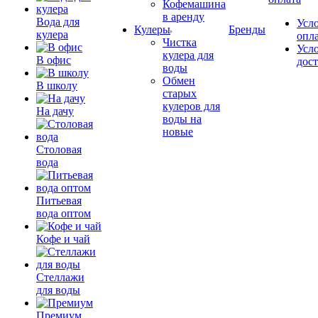
Кофемашина
в аренду
Вода для
Усл
Кулеры
Бренды
кулера
опл
Чистка
Усл
кулера для
В офис
дос
воды
Обмен
В школу
старых
кулеров для
На дачу
воды на
новые
Столовая
вода
Питьевая
вода оптом
Кофе и чай
Стеллажи
для воды
Премиум