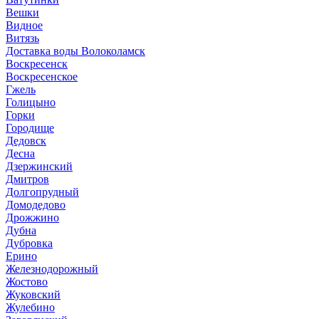
Вешки
Видное
Витязь
Доставка воды Волоколамск
Воскресенск
Воскресенское
Гжель
Голицыно
Горки
Городище
Дедовск
Десна
Дзержинский
Дмитров
Долгопрудный
Домодедово
Дрожжино
Дубна
Дубровка
Ерино
Железнодорожный
Жостово
Жуковский
Жулебино