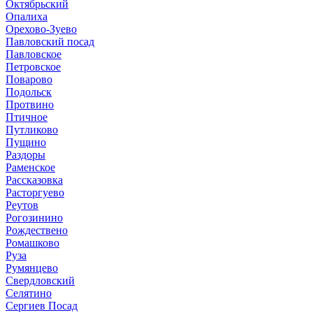
Октябрьский
Опалиха
Орехово-Зуево
Павловский посад
Павловское
Петровское
Поварово
Подольск
Протвино
Птичное
Путликово
Пущино
Раздоры
Раменское
Рассказовка
Расторгуево
Реутов
Рогозинино
Рождествено
Ромашково
Руза
Румянцево
Свердловский
Селятино
Сергиев Посад