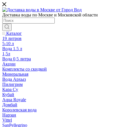
Доставка воды по Москве и Московской области
Каталог
19 литров
5-10 л
Вода 1.5 л
1,5л
Вода 0,5 литра
Акции
Комплекты со скидкой
Минеральная
Вода Архыз
Пилигрим
Кара Су
Кубай
Aqua Royale
Домбай
Королевская вода
Нарзан
Vittel
SanPellegrino