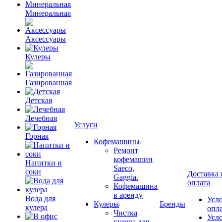
Минеральная
Аксессуары
Кулеры
Газированная
Детская
Лечебная
Услуги
Горная
Кофемашины
Ремонт
кофемашин
Напитки и
Saeco,
соки
Доставка 
Gaggia.
оплата
Кофемашина
в аренду
Вода для
Усл
Кулеры
Бренды
кулера
опл
Чистка
Усл
кулера для