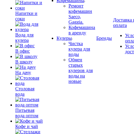
Кофемашины
Ремонт
кофемашин
Напитки и
Saeco,
соки
Доставка 
Gaggia.
оплата
Кофемашина
в аренду
Вода для
Усл
Кулеры
Бренды
кулера
опл
Чистка
Усл
кулера для
В офис
дос
воды
Обмен
В школу
старых
кулеров для
На дачу
воды на
новые
Столовая
вода
Питьевая
вода оптом
Кофе и чай