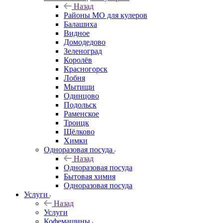
Назад
Районы МО для кулеров
Балашиха
Видное
Домодедово
Зеленоград
Королёв
Красногорск
Лобня
Мытищи
Одинцово
Подольск
Раменское
Троицк
Щёлково
Химки
Одноразовая посуда
Назад
Одноразовая посуда
Бытовая химия
Одноразовая посуда
Услуги
Назад
Услуги
Кофемашины