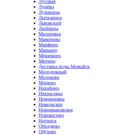
Луговая
Лунёво
Луховицы
Лыткарино
Львовский
Люберцы
Малаховка
Мамоново
Марфино
Марьино
Мещерино
Митино
Доставка воды Можайск
Молодежный
Молоково
Монино
Нахабино
Некрасовка
Немчиновка
Никольское
Новоивановское
Новокосино
Ногинск
Оболдино
Обухово