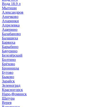
Вода 18.9 л
Мытищи
Александров
Аничково
Апаринки
Апрелевка
Ащерино
Балабаново
Балашиха
Барвиха
Барыбино
Бачурино
Белозёрский
Болтино
Брёхово
Бронницы
Бутово
Быково
Зарайск
Зеленоград
Красногорск
Наро-Фоминск
Шатура
Верея
Ватутинки