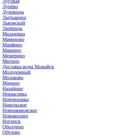
Луговая
Лунёво
Луховицы
Лыткарино
Львовский
Люберцы
Малаховка
Мамоново
Марфино
Марьино
Мещерино
Митино
Доставка воды Можайск
Молодежный
Молоково
Монино
Нахабино
Некрасовка
Немчиновка
Никольское
Новоивановское
Новокосино
Ногинск
Оболдино
Обухово