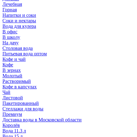
Лечебная
Горная
Напитки и соки
Соки и нектары
Вода для кулера
В офис
В школу
На дачу
Столовая вода
Питьевая вода оптом
Кофе и чай
Кофе
В зернах
Молотый
Растворимый
Кофе в капсулах
Чай
Листовой
Пакетированный
Стеллажи для воды
Премиум
Доставка воды в Московской области
Королёв
Вода 11.3 л
Вода 15 л