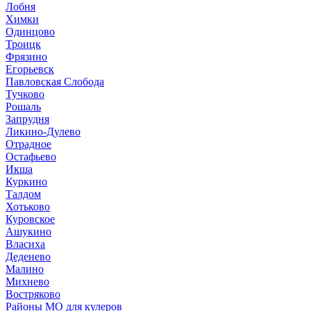
Лобня
Химки
Одинцово
Троицк
Фрязино
Егорьевск
Павловская Слобода
Тучково
Рошаль
Запрудня
Ликино-Дулево
Отрадное
Остафьево
Икша
Куркино
Талдом
Хотьково
Куровское
Ашукино
Власиха
Деденево
Малино
Михнево
Востряково
Районы МО для кулеров