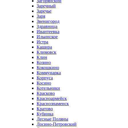
Загорянский
Заречный
Заречье
Заря
Звенигород
Здравница
Ивантеевка
Ильинское
Истра
Кашира
Климовск
Клин
Козино
Кокошкино
Коммунарка
Корпуса
Косино
Котельники
Красково
Красноармейск
Краснознаменск
Кратово
Кубинка
Лесные Поляны
Лосино-Петровский