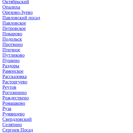
Октябрьский
Опалиха
Орехово-Зуево
Павловский посад
Павловское
Петровское
Поварово
Подольск
Протвино
Птичное
Путликово
Пущино
Раздоры
Раменское
Рассказовка
Расторгуево
Реутов
Рогозинино
Рождествено
Ромашково
Руза
Румянцево
Свердловский
Селятино
Сергиев Посад