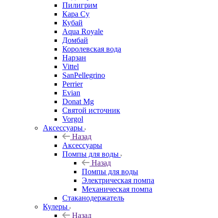
Пилигрим
Кара Су
Кубай
Aqua Royale
Домбай
Королевская вода
Нарзан
Vittel
SanPellegrino
Perrier
Evian
Donat Mg
Святой источник
Vorgol
Аксессуары
Назад
Аксессуары
Помпы для воды
Назад
Помпы для воды
Электрическая помпа
Механическая помпа
Стаканодержатель
Кулеры
Назад