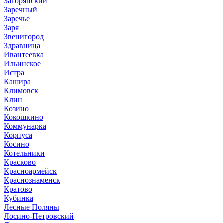
Загорянский
Заречный
Заречье
Заря
Звенигород
Здравница
Ивантеевка
Ильинское
Истра
Кашира
Климовск
Клин
Козино
Кокошкино
Коммунарка
Корпуса
Косино
Котельники
Красково
Красноармейск
Краснознаменск
Кратово
Кубинка
Лесные Поляны
Лосино-Петровский