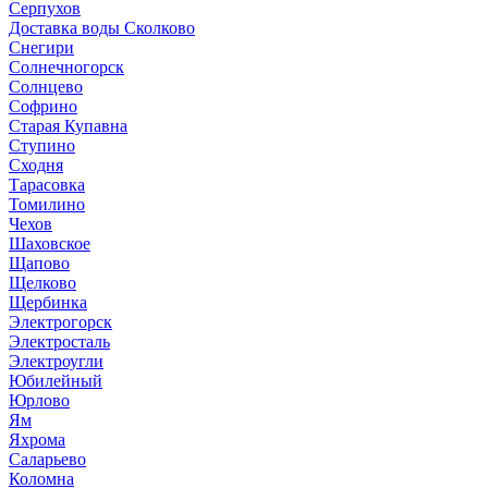
Серпухов
Доставка воды Сколково
Снегири
Солнечногорск
Солнцево
Софрино
Старая Купавна
Ступино
Сходня
Тарасовка
Томилино
Чехов
Шаховское
Щапово
Щелково
Щербинка
Электрогорск
Электросталь
Электроугли
Юбилейный
Юрлово
Ям
Яхрома
Саларьево
Коломна