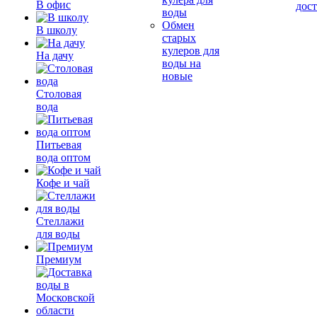
В офис
дос
воды
Обмен
В школу
старых
кулеров для
На дачу
воды на
новые
Столовая
вода
Питьевая
вода оптом
Кофе и чай
Стеллажи
для воды
Премиум