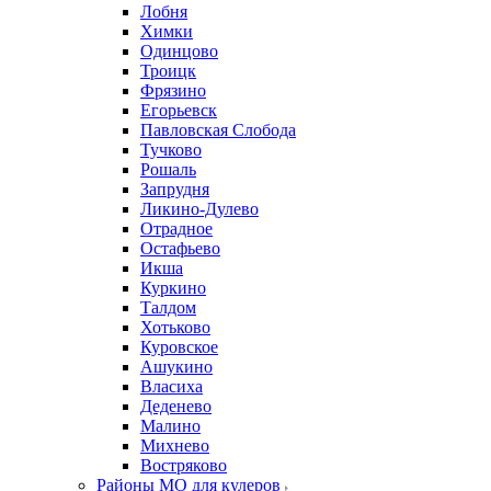
Лобня
Химки
Одинцово
Троицк
Фрязино
Егорьевск
Павловская Слобода
Тучково
Рошаль
Запрудня
Ликино-Дулево
Отрадное
Остафьево
Икша
Куркино
Талдом
Хотьково
Куровское
Ашукино
Власиха
Деденево
Малино
Михнево
Востряково
Районы МО для кулеров