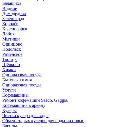
Балашиха
Видное
Домодедово
Зеленоград
Королёв
Красногорск
Лобня
Мытищи
Одинцово
Подольск
Раменское
Троицк
Щёлково
Химки
Одноразовая посуда
Бытовая химия
Одноразовая посуда
Услуги
Кофемашины
Ремонт кофемашин Saeco, Gaggia.
Кофемашина в аренду
Кулеры
Чистка кулера для воды
Обмен старых кулеров для воды на новые
Бренды