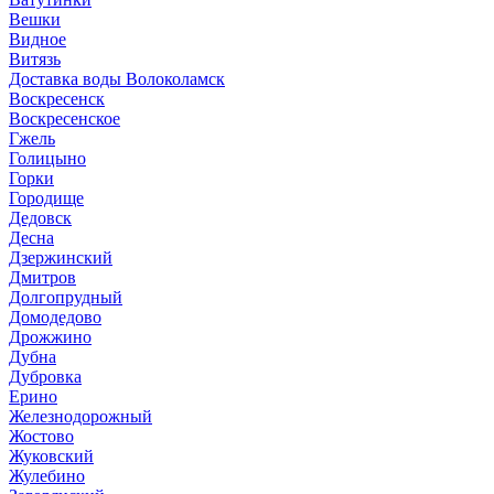
Вешки
Видное
Витязь
Доставка воды Волоколамск
Воскресенск
Воскресенское
Гжель
Голицыно
Горки
Городище
Дедовск
Десна
Дзержинский
Дмитров
Долгопрудный
Домодедово
Дрожжино
Дубна
Дубровка
Ерино
Железнодорожный
Жостово
Жуковский
Жулебино