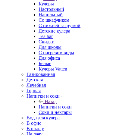
Кулеры
Настольный
Напольный
Со шкафчиком
С нижней загрузкой
Детские кулера
Tea bar
Скидки
Для школы
С нагревом воды
Для офиса
Белые
Кулеры Vatten
Газированная
Детская
Лечебная
Горная
Напитки и соки
Назад
Напитки и соки
Соки и нектары
Вода для кулера
В офис
В школу
На дачу