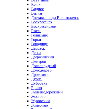
Ватутинки
Вешки
Видное
Витязь
Доставка воды Волоколамск
Воскресенск
Воскресенское
Гжель
Голицыно
Горки
Городище
Дедовск
Десна
Дзержинский
Дмитров
Долгопрудный
Домодедово
Дрожжино
Дубна
Дубровка
Ерино
Железнодорожный
Жостово
Жуковский
Жулебино