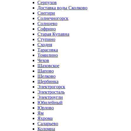
Серпухов
Доставка воды Сколково
Снегири
Солнечногорск
Солнцево
Софрино
Старая Купавна
Ступино
Сходня
Тарасовка
Томилино
Чехов
Шаховское
Щапово
Щелково
Щербинка
Электрогорск
Электросталь
Электроугли
Юбилейный
Юрлово
Ям
Яхрома
Саларьево
Коломна