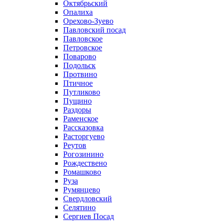
Октябрьский
Опалиха
Орехово-Зуево
Павловский посад
Павловское
Петровское
Поварово
Подольск
Протвино
Птичное
Путликово
Пущино
Раздоры
Раменское
Рассказовка
Расторгуево
Реутов
Рогозинино
Рождествено
Ромашково
Руза
Румянцево
Свердловский
Селятино
Сергиев Посад