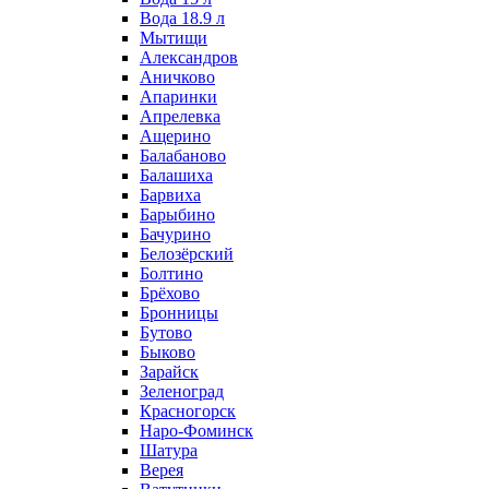
Вода 18.9 л
Мытищи
Александров
Аничково
Апаринки
Апрелевка
Ащерино
Балабаново
Балашиха
Барвиха
Барыбино
Бачурино
Белозёрский
Болтино
Брёхово
Бронницы
Бутово
Быково
Зарайск
Зеленоград
Красногорск
Наро-Фоминск
Шатура
Верея