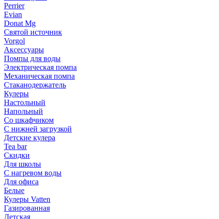
Perrier
Evian
Donat Mg
Святой источник
Vorgol
Аксессуары
Помпы для воды
Электрическая помпа
Механическая помпа
Стаканодержатель
Кулеры
Настольный
Напольный
Со шкафчиком
С нижней загрузкой
Детские кулера
Tea bar
Скидки
Для школы
С нагревом воды
Для офиса
Белые
Кулеры Vatten
Газированная
Детская