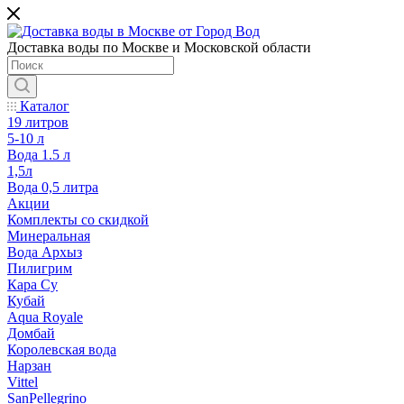
Доставка воды по Москве и Московской области
Каталог
19 литров
5-10 л
Вода 1.5 л
1,5л
Вода 0,5 литра
Акции
Комплекты со скидкой
Минеральная
Вода Архыз
Пилигрим
Кара Су
Кубай
Aqua Royale
Домбай
Королевская вода
Нарзан
Vittel
SanPellegrino