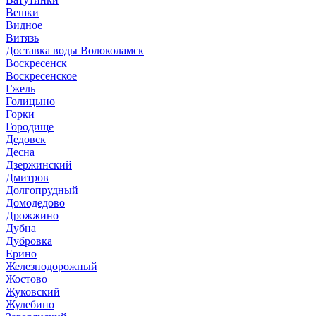
Вешки
Видное
Витязь
Доставка воды Волоколамск
Воскресенск
Воскресенское
Гжель
Голицыно
Горки
Городище
Дедовск
Десна
Дзержинский
Дмитров
Долгопрудный
Домодедово
Дрожжино
Дубна
Дубровка
Ерино
Железнодорожный
Жостово
Жуковский
Жулебино