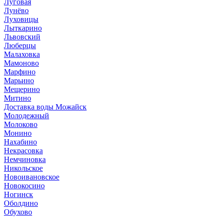
Луговая
Лунёво
Луховицы
Лыткарино
Львовский
Люберцы
Малаховка
Мамоново
Марфино
Марьино
Мещерино
Митино
Доставка воды Можайск
Молодежный
Молоково
Монино
Нахабино
Некрасовка
Немчиновка
Никольское
Новоивановское
Новокосино
Ногинск
Оболдино
Обухово