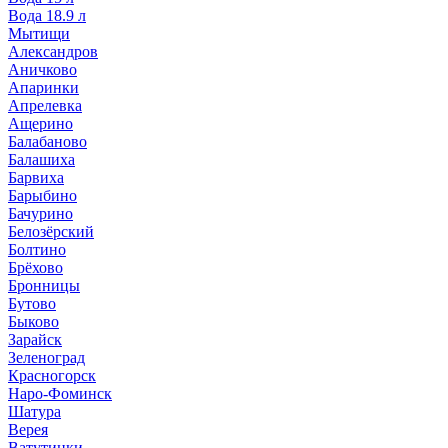
Вода 18.9 л
Мытищи
Александров
Аничково
Апаринки
Апрелевка
Ащерино
Балабаново
Балашиха
Барвиха
Барыбино
Бачурино
Белозёрский
Болтино
Брёхово
Бронницы
Бутово
Быково
Зарайск
Зеленоград
Красногорск
Наро-Фоминск
Шатура
Верея
Ватутинки