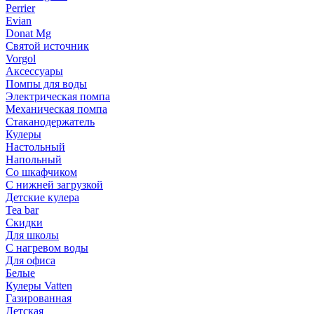
Perrier
Evian
Donat Mg
Святой источник
Vorgol
Аксессуары
Помпы для воды
Электрическая помпа
Механическая помпа
Стаканодержатель
Кулеры
Настольный
Напольный
Со шкафчиком
С нижней загрузкой
Детские кулера
Tea bar
Скидки
Для школы
С нагревом воды
Для офиса
Белые
Кулеры Vatten
Газированная
Детская