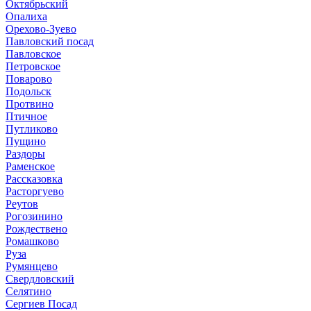
Октябрьский
Опалиха
Орехово-Зуево
Павловский посад
Павловское
Петровское
Поварово
Подольск
Протвино
Птичное
Путликово
Пущино
Раздоры
Раменское
Рассказовка
Расторгуево
Реутов
Рогозинино
Рождествено
Ромашково
Руза
Румянцево
Свердловский
Селятино
Сергиев Посад