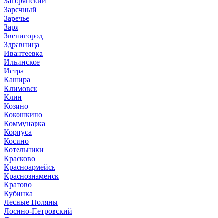
Загорянский
Заречный
Заречье
Заря
Звенигород
Здравница
Ивантеевка
Ильинское
Истра
Кашира
Климовск
Клин
Козино
Кокошкино
Коммунарка
Корпуса
Косино
Котельники
Красково
Красноармейск
Краснознаменск
Кратово
Кубинка
Лесные Поляны
Лосино-Петровский