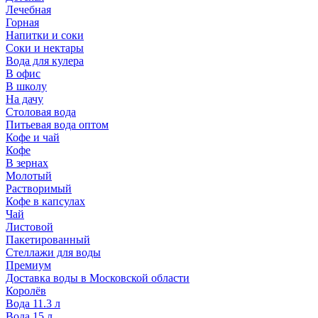
Лечебная
Горная
Напитки и соки
Соки и нектары
Вода для кулера
В офис
В школу
На дачу
Столовая вода
Питьевая вода оптом
Кофе и чай
Кофе
В зернах
Молотый
Растворимый
Кофе в капсулах
Чай
Листовой
Пакетированный
Стеллажи для воды
Премиум
Доставка воды в Московской области
Королёв
Вода 11.3 л
Вода 15 л