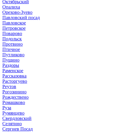
Октябрьский
Опалиха
Орехово-Зуево
Павловский посад
Павловское
Петровское
Поварово
Подольск
Протвино
Птичное
Путликово
Пущино
Раздоры
Раменское
Рассказовка
Расторгуево
Реутов
Рогозинино
Рождествено
Ромашково
Руза
Румянцево
Свердловский
Селятино
Сергиев Посад