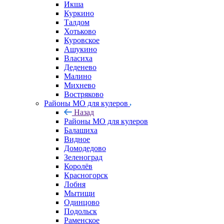
Икша
Куркино
Талдом
Хотьково
Куровское
Ашукино
Власиха
Деденево
Малино
Михнево
Востряково
Районы МО для кулеров
Назад
Районы МО для кулеров
Балашиха
Видное
Домодедово
Зеленоград
Королёв
Красногорск
Лобня
Мытищи
Одинцово
Подольск
Раменское