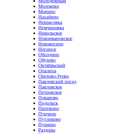
Молодежный
Молоково
Монино
Нахабино
Некрасовка
Немчиновка
Никольское
Новоивановское
Новокосино
Ногинск
Оболдино
Обухово
Октябрьский
Опалиха
Орехово-Зуево
Павловский посад
Павловское
Петровское
Поварово
Подольск
Протвино
Птичное
Путликово
Пущино
Раздоры