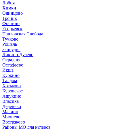
Лобня
Химки
Одинцово
Троицк
Фрязино
Егорьевск
Павловская Слобода
Тучково
Рошаль
Запрудня
Ликино-Дулево
Отрадное
Остафьево
Икша
Куркино
Талдом
Хотьково
Куровское
Ашукино
Власиха
Деденево
Малино
Михнево
Востряково
Районы МО для кулеров