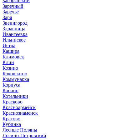
Загорянский
Заречный
Заречье
Заря
Звенигород
Здравница
Ивантеевка
Ильинское
Истра
Кашира
Климовск
Клин
Козино
Кокошкино
Коммунарка
Корпуса
Косино
Котельники
Красково
Красноармейск
Краснознаменск
Кратово
Кубинка
Лесные Поляны
Лосино-Петровский