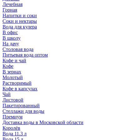
Лечебная
Горная
Напитки и соки
Соки и нектары
Вода для кулера
В офис
В школу
На дачу
Столовая вода
Питьевая вода оптом
Кофе и чай
Кофе
В зернах
Молотый
Растворимый
Кофе в капсулах
Чай
Листовой
Пакетированный
Стеллажи для воды
Премиум
Доставка воды в Московской области
Королёв
Вода 11.3 л
Вода 15 л