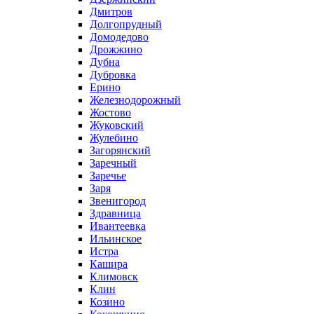
Дмитров
Долгопрудный
Домодедово
Дрожжино
Дубна
Дубровка
Ерино
Железнодорожный
Жостово
Жуковский
Жулебино
Загорянский
Заречный
Заречье
Заря
Звенигород
Здравница
Ивантеевка
Ильинское
Истра
Кашира
Климовск
Клин
Козино