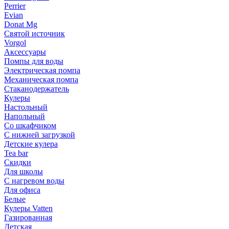
Perrier
Evian
Donat Mg
Святой источник
Vorgol
Аксессуары
Помпы для воды
Электрическая помпа
Механическая помпа
Стаканодержатель
Кулеры
Настольный
Напольный
Со шкафчиком
С нижней загрузкой
Детские кулера
Tea bar
Скидки
Для школы
С нагревом воды
Для офиса
Белые
Кулеры Vatten
Газированная
Детская