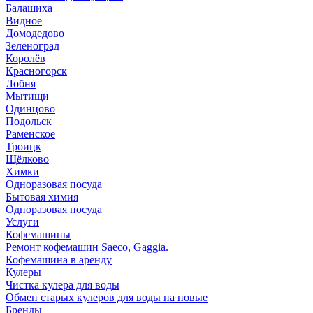
Балашиха
Видное
Домодедово
Зеленоград
Королёв
Красногорск
Лобня
Мытищи
Одинцово
Подольск
Раменское
Троицк
Щёлково
Химки
Одноразовая посуда
Бытовая химия
Одноразовая посуда
Услуги
Кофемашины
Ремонт кофемашин Saeco, Gaggia.
Кофемашина в аренду
Кулеры
Чистка кулера для воды
Обмен старых кулеров для воды на новые
Бренды