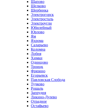
Щапово
Щелково
Щербинка
Электрогорск
Электросталь
Электроугли
Юбилейный
Юрлово
Ям
Яхрома
Саларьево
Коломна
Лобня
Химки
Одинцово
Троицк
Фрязино
Егорьевск
Павловская Слобода
Тучково
Рошаль
Запрудня
Ликино-Дулево
Отрадное
Остафьево