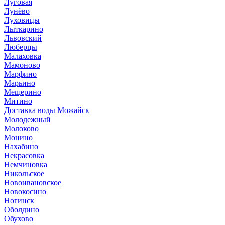
Луговая
Лунёво
Луховицы
Лыткарино
Львовский
Люберцы
Малаховка
Мамоново
Марфино
Марьино
Мещерино
Митино
Доставка воды Можайск
Молодежный
Молоково
Монино
Нахабино
Некрасовка
Немчиновка
Никольское
Новоивановское
Новокосино
Ногинск
Оболдино
Обухово