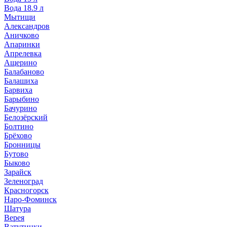
Вода 18.9 л
Мытищи
Александров
Аничково
Апаринки
Апрелевка
Ащерино
Балабаново
Балашиха
Барвиха
Барыбино
Бачурино
Белозёрский
Болтино
Брёхово
Бронницы
Бутово
Быково
Зарайск
Зеленоград
Красногорск
Наро-Фоминск
Шатура
Верея
Ватутинки