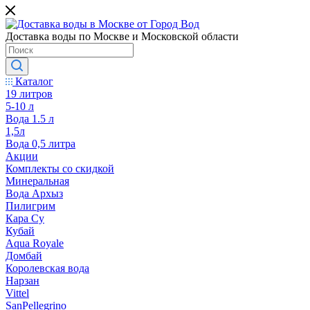
Доставка воды по Москве и Московской области
Каталог
19 литров
5-10 л
Вода 1.5 л
1,5л
Вода 0,5 литра
Акции
Комплекты со скидкой
Минеральная
Вода Архыз
Пилигрим
Кара Су
Кубай
Aqua Royale
Домбай
Королевская вода
Нарзан
Vittel
SanPellegrino