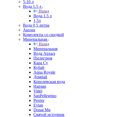
5-10 л
Вода 1.5 л
Назад
Вода 1.5 л
1,5л
Вода 0,5 литра
Акции
Комплекты со скидкой
Минеральная
Назад
Минеральная
Вода Архыз
Пилигрим
Кара Су
Кубай
Aqua Royale
Домбай
Королевская вода
Нарзан
Vittel
SanPellegrino
Perrier
Evian
Donat Mg
Святой источник