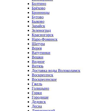
Болтино
Брёхово
Бронницы
Бутово
Быково
Зарайск
Зеленоград
Красногорск
Наро-Фоминск
Шатура
Верея
Ватутинки
Вешки
Видное
Витязь
Доставка воды Волоколамск
Воскресенск
Воскресенское
Гжель
Голицыно
Горки
Городище
Дедовск
Десна
Дзержинский