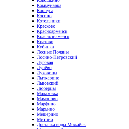
Кокошкино
Коммунарка
Корпуса
Косино
Котельники
Красково
Красноармейск
Краснознаменск
Кратово
Кубинка
Лесные Поляны
Лосино-Петровский
Луговая
Лунёво
Луховицы
Лыткарино
Львовский
Люберцы
Малаховка
Мамоново
Марфино
Марьино
Мещерино
Митино
Доставка воды Можайск