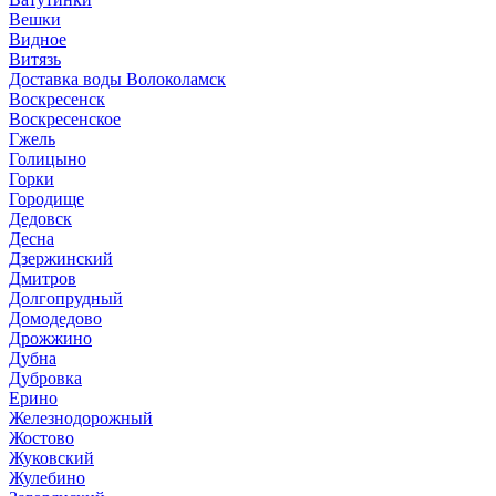
Вешки
Видное
Витязь
Доставка воды Волоколамск
Воскресенск
Воскресенское
Гжель
Голицыно
Горки
Городище
Дедовск
Десна
Дзержинский
Дмитров
Долгопрудный
Домодедово
Дрожжино
Дубна
Дубровка
Ерино
Железнодорожный
Жостово
Жуковский
Жулебино