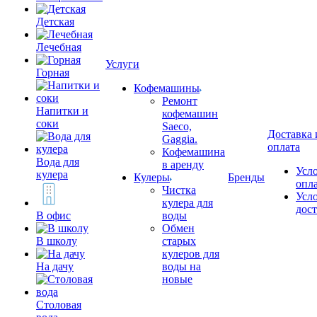
Детская
Лечебная
Услуги
Горная
Кофемашины
Ремонт
Напитки и
кофемашин
соки
Saeco,
Доставка 
Gaggia.
оплата
Кофемашина
Вода для
в аренду
Усл
кулера
Кулеры
Бренды
опл
Чистка
Усл
кулера для
дос
В офис
воды
Обмен
В школу
старых
кулеров для
На дачу
воды на
новые
Столовая