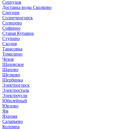
Серпухов
Доставка воды Сколково
Снегири
Солнечногорск
Солнцево
Софрино
Старая Купавна
Ступино
Сходня
Тарасовка
Томилино
Чехов
Шаховское
Щапово
Щелково
Щербинка
Электрогорск
Электросталь
Электроугли
Юбилейный
Юрлово
Ям
Яхрома
Саларьево
Коломна