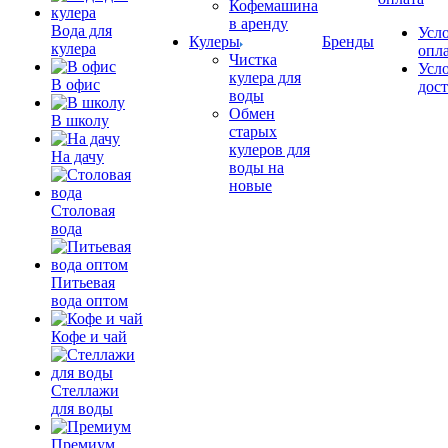
Кофемашина
в аренду
Вода для
Усл
Кулеры
Бренды
кулера
опл
Чистка
Усл
кулера для
В офис
дос
воды
Обмен
В школу
старых
кулеров для
На дачу
воды на
новые
Столовая
вода
Питьевая
вода оптом
Кофе и чай
Стеллажи
для воды
Премиум