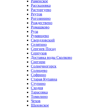
Раменское
Рассказовка
Расторгуево
Реутов
Рогозинино
Рождествено
Ромашково
Руза
Румянцево
Свердловский
Селятино
Сергиев Посад
Серпухов
Доставка воды Сколково
Снегири
Солнечногорск
Солнцево
Софрино
Старая Купавна
Ступино
Сходня
Тарасовка
Томилино
Чехов
Шаховское