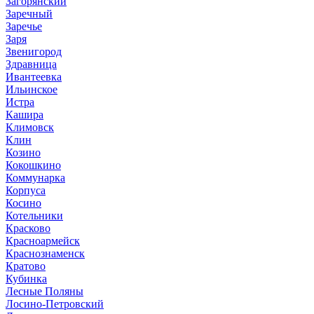
Загорянский
Заречный
Заречье
Заря
Звенигород
Здравница
Ивантеевка
Ильинское
Истра
Кашира
Климовск
Клин
Козино
Кокошкино
Коммунарка
Корпуса
Косино
Котельники
Красково
Красноармейск
Краснознаменск
Кратово
Кубинка
Лесные Поляны
Лосино-Петровский