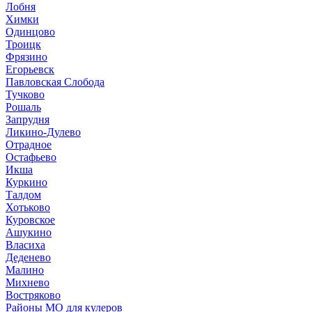
Лобня
Химки
Одинцово
Троицк
Фрязино
Егорьевск
Павловская Слобода
Тучково
Рошаль
Запрудня
Ликино-Дулево
Отрадное
Остафьево
Икша
Куркино
Талдом
Хотьково
Куровское
Ашукино
Власиха
Деденево
Малино
Михнево
Востряково
Районы МО для кулеров