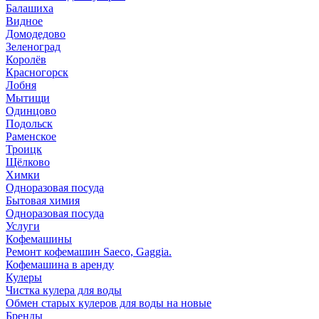
Балашиха
Видное
Домодедово
Зеленоград
Королёв
Красногорск
Лобня
Мытищи
Одинцово
Подольск
Раменское
Троицк
Щёлково
Химки
Одноразовая посуда
Бытовая химия
Одноразовая посуда
Услуги
Кофемашины
Ремонт кофемашин Saeco, Gaggia.
Кофемашина в аренду
Кулеры
Чистка кулера для воды
Обмен старых кулеров для воды на новые
Бренды