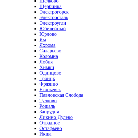
Щелково
Щербинка
Электрогорск
Электросталь
Электроугли
Юбилейный
Юрлово
Ям
Яхрома
Саларьево
Коломна
Лобня
Химки
Одинцово
Троицк
Фрязино
Егорьевск
Павловская Слобода
Тучково
Рошаль
Запрудня
Ликино-Дулево
Отрадное
Остафьево
Икша