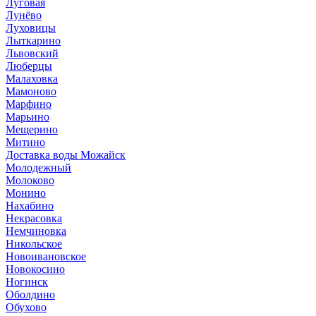
Луговая
Лунёво
Луховицы
Лыткарино
Львовский
Люберцы
Малаховка
Мамоново
Марфино
Марьино
Мещерино
Митино
Доставка воды Можайск
Молодежный
Молоково
Монино
Нахабино
Некрасовка
Немчиновка
Никольское
Новоивановское
Новокосино
Ногинск
Оболдино
Обухово