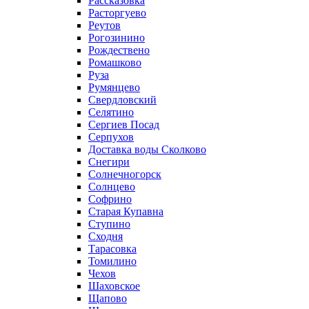
Рассказовка
Расторгуево
Реутов
Рогозинино
Рождествено
Ромашково
Руза
Румянцево
Свердловский
Селятино
Сергиев Посад
Серпухов
Доставка воды Сколково
Снегири
Солнечногорск
Солнцево
Софрино
Старая Купавна
Ступино
Сходня
Тарасовка
Томилино
Чехов
Шаховское
Щапово