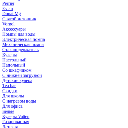
Perrier
Evian
Donat Mg
Святой источник
Vorgol
Аксессуары
Помпы для воды
Электрическая помпа
Механическая помпа
Стаканодержатель
Кулеры
Настольный
Напольный
Со шкафчиком
С нижней загрузкой
Детские кулера
Tea bar
Скидки
Для школы
С нагревом воды
Для офиса
Белые
Кулеры Vatten
Газированная
Детская