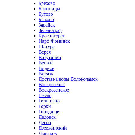
Брёхово
Бронницы
Бутово
Быково
Зарайск
Зеленоград
Красногорск
Наро-Фоминск
Шатура
Верея
Ватутинки
Вешки
Видное
Витязь
Доставка воды Волоколамск
Воскресенск
Воскресенское
Гжель
Голицыно
Горки
Городище
Дедовск
Десна
Дзержинский
Дмитров