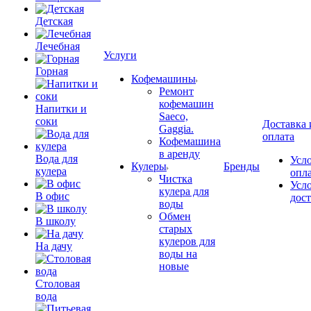
Детская
Лечебная
Услуги
Горная
Кофемашины
Ремонт
кофемашин
Напитки и
Saeco,
соки
Доставка 
Gaggia.
оплата
Кофемашина
в аренду
Вода для
Усл
Кулеры
Бренды
кулера
опл
Чистка
Усл
кулера для
В офис
дос
воды
Обмен
В школу
старых
кулеров для
На дачу
воды на
новые
Столовая
вода