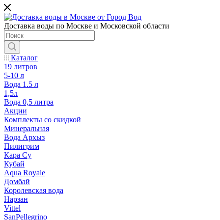
Доставка воды по Москве и Московской области
Каталог
19 литров
5-10 л
Вода 1.5 л
1,5л
Вода 0,5 литра
Акции
Комплекты со скидкой
Минеральная
Вода Архыз
Пилигрим
Кара Су
Кубай
Aqua Royale
Домбай
Королевская вода
Нарзан
Vittel
SanPellegrino