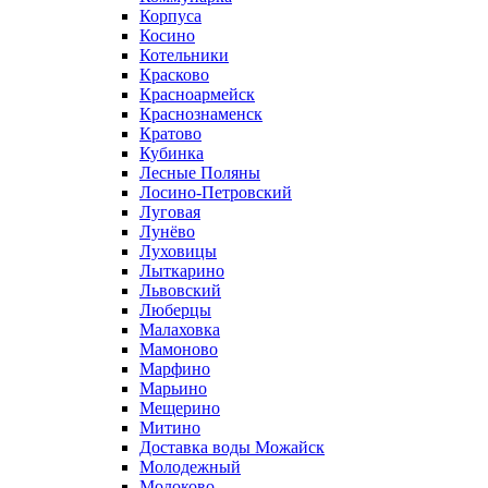
Корпуса
Косино
Котельники
Красково
Красноармейск
Краснознаменск
Кратово
Кубинка
Лесные Поляны
Лосино-Петровский
Луговая
Лунёво
Луховицы
Лыткарино
Львовский
Люберцы
Малаховка
Мамоново
Марфино
Марьино
Мещерино
Митино
Доставка воды Можайск
Молодежный
Молоково