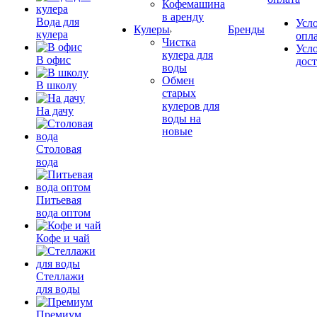
Кофемашина
в аренду
Вода для
Усл
Кулеры
Бренды
кулера
опл
Чистка
Усл
кулера для
В офис
дос
воды
Обмен
В школу
старых
кулеров для
На дачу
воды на
новые
Столовая
вода
Питьевая
вода оптом
Кофе и чай
Стеллажи
для воды
Премиум