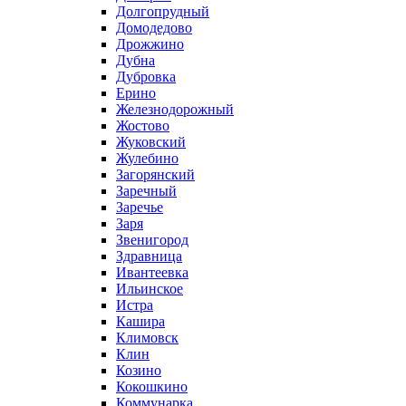
Долгопрудный
Домодедово
Дрожжино
Дубна
Дубровка
Ерино
Железнодорожный
Жостово
Жуковский
Жулебино
Загорянский
Заречный
Заречье
Заря
Звенигород
Здравница
Ивантеевка
Ильинское
Истра
Кашира
Климовск
Клин
Козино
Кокошкино
Коммунарка