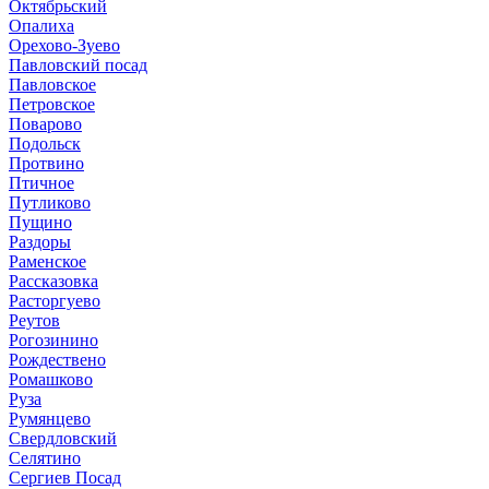
Октябрьский
Опалиха
Орехово-Зуево
Павловский посад
Павловское
Петровское
Поварово
Подольск
Протвино
Птичное
Путликово
Пущино
Раздоры
Раменское
Рассказовка
Расторгуево
Реутов
Рогозинино
Рождествено
Ромашково
Руза
Румянцево
Свердловский
Селятино
Сергиев Посад