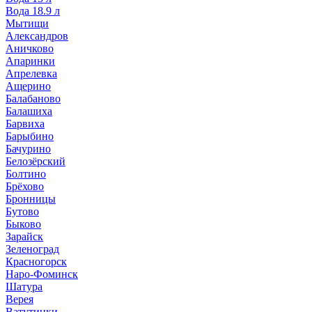
Вода 18.9 л
Мытищи
Александров
Аничково
Апаринки
Апрелевка
Ащерино
Балабаново
Балашиха
Барвиха
Барыбино
Бачурино
Белозёрский
Болтино
Брёхово
Бронницы
Бутово
Быково
Зарайск
Зеленоград
Красногорск
Наро-Фоминск
Шатура
Верея
Ватутинки