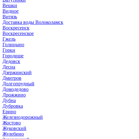
Вешки
Видное
Витязь
Доставка воды Волоколамск
Воскресенск
Воскресенское
Гжель
Голицыно
Горки
Городище
Дедовск
Десна
Дзержинский
Дмитров
Долгопрудный
Домодедово
Дрожжино
Дубна
Дубровка
Ерино
Железнодорожный
Жостово
Жуковский
Жулебино