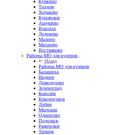
Куркино
Талдом
Хотьково
Куровское
Ашукино
Власиха
Деденево
Малино
Михнево
Востряково
Районы МО для кулеров
Назад
Районы МО для кулеров
Балашиха
Видное
Домодедово
Зеленоград
Королёв
Красногорск
Лобня
Мытищи
Одинцово
Подольск
Раменское
Троицк