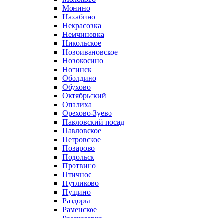
Монино
Нахабино
Некрасовка
Немчиновка
Никольское
Новоивановское
Новокосино
Ногинск
Оболдино
Обухово
Октябрьский
Опалиха
Орехово-Зуево
Павловский посад
Павловское
Петровское
Поварово
Подольск
Протвино
Птичное
Путликово
Пущино
Раздоры
Раменское