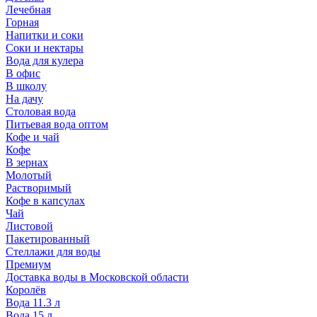
Лечебная
Горная
Напитки и соки
Соки и нектары
Вода для кулера
В офис
В школу
На дачу
Столовая вода
Питьевая вода оптом
Кофе и чай
Кофе
В зернах
Молотый
Растворимый
Кофе в капсулах
Чай
Листовой
Пакетированный
Стеллажи для воды
Премиум
Доставка воды в Московской области
Королёв
Вода 11.3 л
Вода 15 л