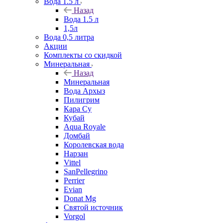
Вода 1.5 л
Назад
Вода 1.5 л
1,5л
Вода 0,5 литра
Акции
Комплекты со скидкой
Минеральная
Назад
Минеральная
Вода Архыз
Пилигрим
Кара Су
Кубай
Aqua Royale
Домбай
Королевская вода
Нарзан
Vittel
SanPellegrino
Perrier
Evian
Donat Mg
Святой источник
Vorgol