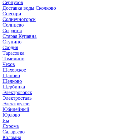
Серпухов
Доставка воды Сколково
Снегири
Солнечногорск
Солнцево
Софрино
Старая Купавна
Ступино
Сходня
Тарасовка
Томилино
Чехов
Шаховское
Щапово
Щелково
Щербинка
Электрогорск
Электросталь
Электроугли
Юбилейный
Юрлово
Ям
Яхрома
Саларьево
Коломна