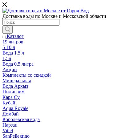
Доставка воды по Москве и Московской области
Каталог
19 литров
5-10 л
Вода 1.5 л
1,5л
Вода 0,5 литра
Акции
Комплекты со скидкой
Минеральная
Вода Архыз
Пилигрим
Кара Су
Кубай
Aqua Royale
Домбай
Королевская вода
Нарзан
Vittel
SanPellegrino