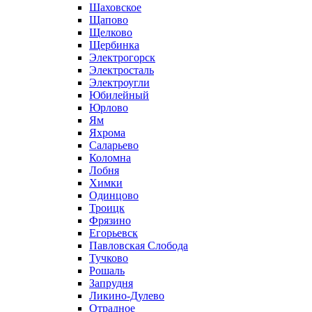
Шаховское
Щапово
Щелково
Щербинка
Электрогорск
Электросталь
Электроугли
Юбилейный
Юрлово
Ям
Яхрома
Саларьево
Коломна
Лобня
Химки
Одинцово
Троицк
Фрязино
Егорьевск
Павловская Слобода
Тучково
Рошаль
Запрудня
Ликино-Дулево
Отрадное