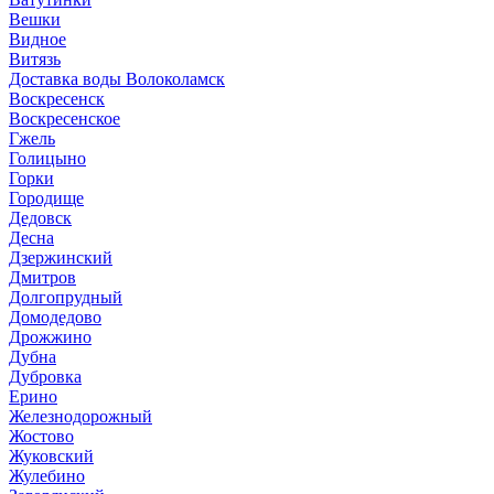
Вешки
Видное
Витязь
Доставка воды Волоколамск
Воскресенск
Воскресенское
Гжель
Голицыно
Горки
Городище
Дедовск
Десна
Дзержинский
Дмитров
Долгопрудный
Домодедово
Дрожжино
Дубна
Дубровка
Ерино
Железнодорожный
Жостово
Жуковский
Жулебино