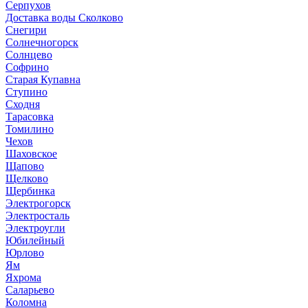
Серпухов
Доставка воды Сколково
Снегири
Солнечногорск
Солнцево
Софрино
Старая Купавна
Ступино
Сходня
Тарасовка
Томилино
Чехов
Шаховское
Щапово
Щелково
Щербинка
Электрогорск
Электросталь
Электроугли
Юбилейный
Юрлово
Ям
Яхрома
Саларьево
Коломна