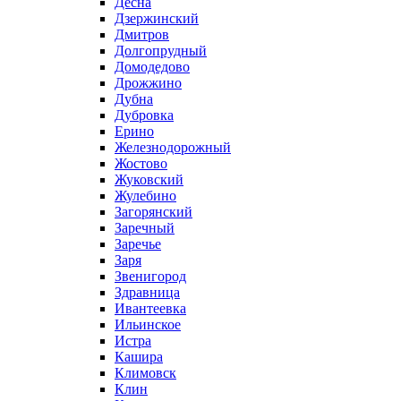
Десна
Дзержинский
Дмитров
Долгопрудный
Домодедово
Дрожжино
Дубна
Дубровка
Ерино
Железнодорожный
Жостово
Жуковский
Жулебино
Загорянский
Заречный
Заречье
Заря
Звенигород
Здравница
Ивантеевка
Ильинское
Истра
Кашира
Климовск
Клин