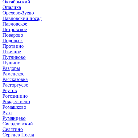
Октябрьский
Опалиха
Орехово-Зуево
Павловский посад
Павловское
Петровское
Поварово
Подольск
Протвино
Птичное
Путликово
Пущино
Раздоры
Раменское
Рассказовка
Расторгуево
Реутов
Рогозинино
Рождествено
Ромашково
Руза
Румянцево
Свердловский
Селятино
Сергиев Посад