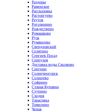
Раздоры
Раменское
Рассказовка
Расторгуево
Реутов
Рогозинино
Рождествено
Ромашково
Руза
Румянцево
Свердловский
Селятино
Сергиев Посад
Серпухов
Доставка воды Сколково
Снегири
Солнечногорск
Солнцево
Софрино
Старая Купавна
Ступино
Сходня
Тарасовка
Томилино
Чехов