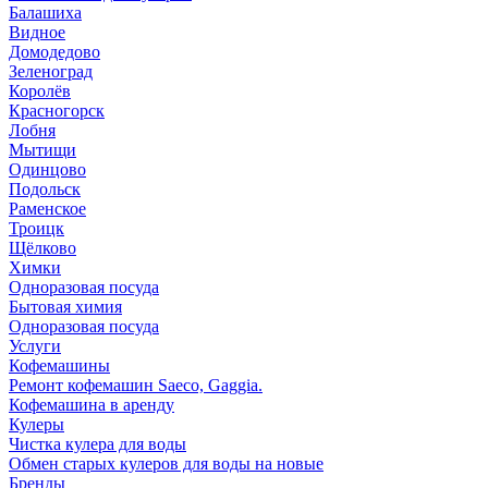
Балашиха
Видное
Домодедово
Зеленоград
Королёв
Красногорск
Лобня
Мытищи
Одинцово
Подольск
Раменское
Троицк
Щёлково
Химки
Одноразовая посуда
Бытовая химия
Одноразовая посуда
Услуги
Кофемашины
Ремонт кофемашин Saeco, Gaggia.
Кофемашина в аренду
Кулеры
Чистка кулера для воды
Обмен старых кулеров для воды на новые
Бренды