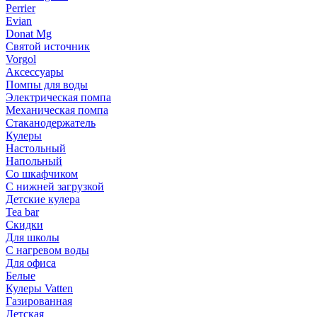
Perrier
Evian
Donat Mg
Святой источник
Vorgol
Аксессуары
Помпы для воды
Электрическая помпа
Механическая помпа
Стаканодержатель
Кулеры
Настольный
Напольный
Со шкафчиком
С нижней загрузкой
Детские кулера
Tea bar
Скидки
Для школы
С нагревом воды
Для офиса
Белые
Кулеры Vatten
Газированная
Детская