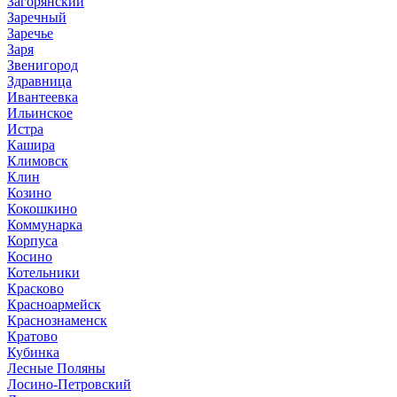
Загорянский
Заречный
Заречье
Заря
Звенигород
Здравница
Ивантеевка
Ильинское
Истра
Кашира
Климовск
Клин
Козино
Кокошкино
Коммунарка
Корпуса
Косино
Котельники
Красково
Красноармейск
Краснознаменск
Кратово
Кубинка
Лесные Поляны
Лосино-Петровский