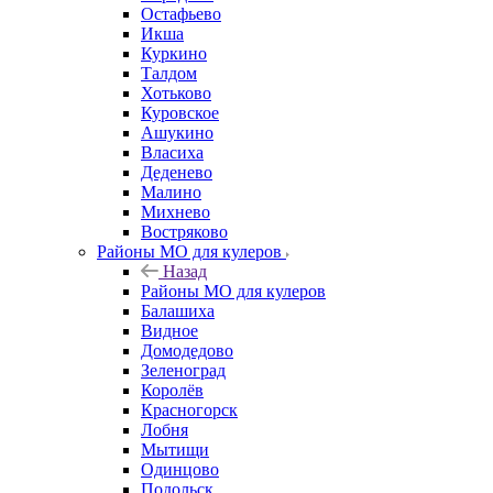
Остафьево
Икша
Куркино
Талдом
Хотьково
Куровское
Ашукино
Власиха
Деденево
Малино
Михнево
Востряково
Районы МО для кулеров
Назад
Районы МО для кулеров
Балашиха
Видное
Домодедово
Зеленоград
Королёв
Красногорск
Лобня
Мытищи
Одинцово
Подольск