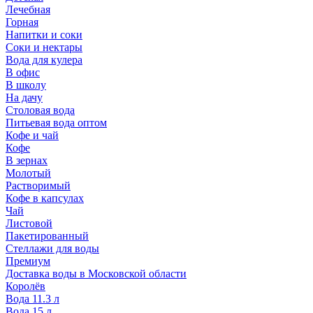
Лечебная
Горная
Напитки и соки
Соки и нектары
Вода для кулера
В офис
В школу
На дачу
Столовая вода
Питьевая вода оптом
Кофе и чай
Кофе
В зернах
Молотый
Растворимый
Кофе в капсулах
Чай
Листовой
Пакетированный
Стеллажи для воды
Премиум
Доставка воды в Московской области
Королёв
Вода 11.3 л
Вода 15 л