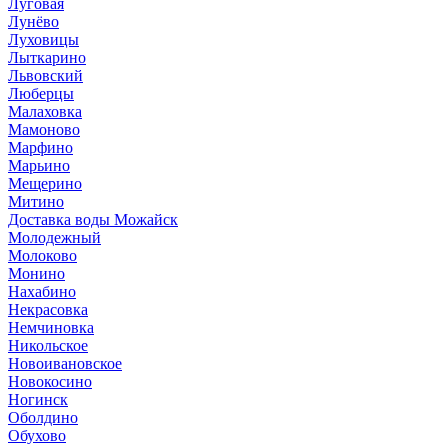
Луговая
Лунёво
Луховицы
Лыткарино
Львовский
Люберцы
Малаховка
Мамоново
Марфино
Марьино
Мещерино
Митино
Доставка воды Можайск
Молодежный
Молоково
Монино
Нахабино
Некрасовка
Немчиновка
Никольское
Новоивановское
Новокосино
Ногинск
Оболдино
Обухово