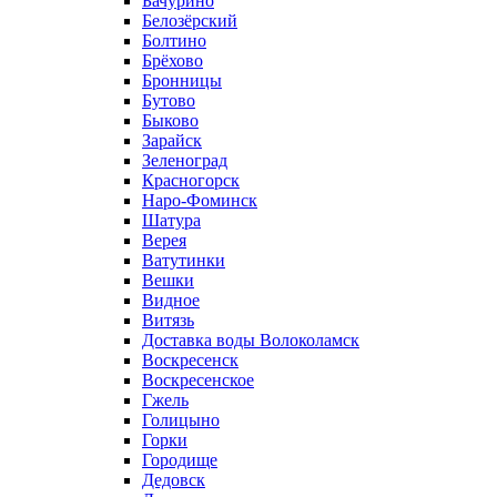
Бачурино
Белозёрский
Болтино
Брёхово
Бронницы
Бутово
Быково
Зарайск
Зеленоград
Красногорск
Наро-Фоминск
Шатура
Верея
Ватутинки
Вешки
Видное
Витязь
Доставка воды Волоколамск
Воскресенск
Воскресенское
Гжель
Голицыно
Горки
Городище
Дедовск