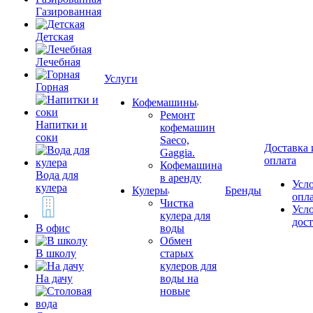
Газированная
Детская
Лечебная
Услуги
Горная
Кофемашины
Ремонт
Напитки и
кофемашин
соки
Saeco,
Доставка 
Gaggia.
оплата
Кофемашина
Вода для
в аренду
Усл
кулера
Кулеры
Бренды
опл
Чистка
Усл
кулера для
дос
В офис
воды
Обмен
В школу
старых
кулеров для
На дачу
воды на
новые