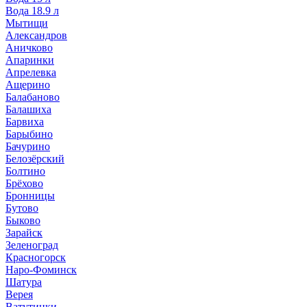
Вода 18.9 л
Мытищи
Александров
Аничково
Апаринки
Апрелевка
Ащерино
Балабаново
Балашиха
Барвиха
Барыбино
Бачурино
Белозёрский
Болтино
Брёхово
Бронницы
Бутово
Быково
Зарайск
Зеленоград
Красногорск
Наро-Фоминск
Шатура
Верея
Ватутинки