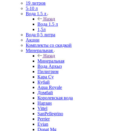
19 литров
5-10 л
Вода 1.5 л
Назад
Вода 1.5 л
1,5л
Вода 0,5 литра
Акции
Комплекты со скидкой
Минеральная
Назад
Минеральная
Вода Архыз
Пилигрим
Кара Су
Кубай
Aqua Royale
Домбай
Королевская вода
Нарзан
Vittel
SanPellegrino
Perrier
Evian
Donat Mg