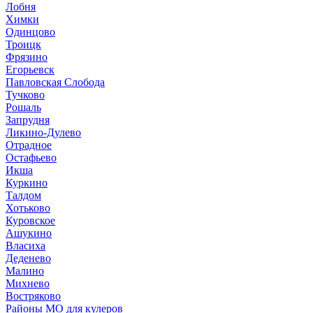
Лобня
Химки
Одинцово
Троицк
Фрязино
Егорьевск
Павловская Слобода
Тучково
Рошаль
Запрудня
Ликино-Дулево
Отрадное
Остафьево
Икша
Куркино
Талдом
Хотьково
Куровское
Ашукино
Власиха
Деденево
Малино
Михнево
Востряково
Районы МО для кулеров