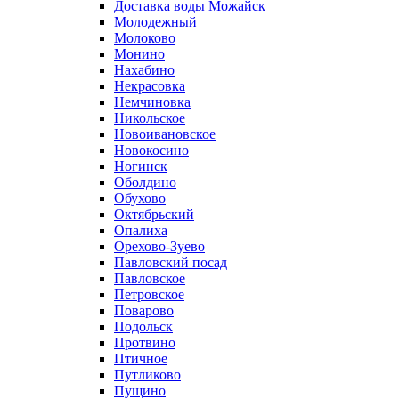
Доставка воды Можайск
Молодежный
Молоково
Монино
Нахабино
Некрасовка
Немчиновка
Никольское
Новоивановское
Новокосино
Ногинск
Оболдино
Обухово
Октябрьский
Опалиха
Орехово-Зуево
Павловский посад
Павловское
Петровское
Поварово
Подольск
Протвино
Птичное
Путликово
Пущино