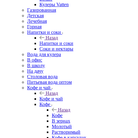
Кулеры Vatten
Газированная
Детская
Лечебная
Горная
Напитки и соки
Назад
Напитки и соки
Соки и нектары
Вода для кулера
В офис
В школу
На дачу
Столовая вода
Питьевая вода оптом
Кофе и чай
Назад
Кофе и чай
Кофе
Назад
Кофе
В зернах
Молотый
Растворимый
Кофе в капсулах