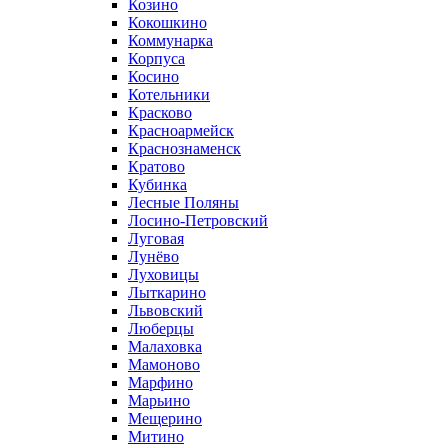
Козино
Кокошкино
Коммунарка
Корпуса
Косино
Котельники
Красково
Красноармейск
Краснознаменск
Кратово
Кубинка
Лесные Поляны
Лосино-Петровский
Луговая
Лунёво
Луховицы
Лыткарино
Львовский
Люберцы
Малаховка
Мамоново
Марфино
Марьино
Мещерино
Митино