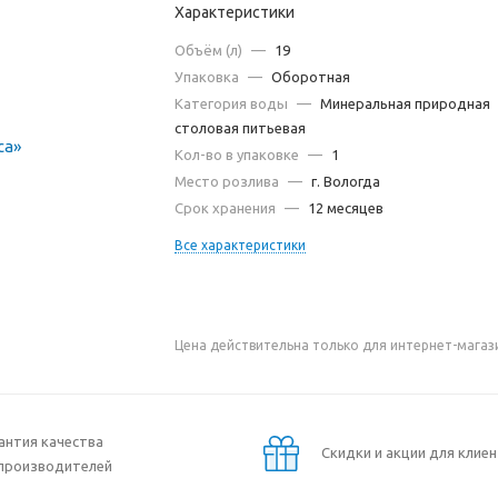
Характеристики
Объём (л)
—
19
Упаковка
—
Оборотная
Категория воды
—
Минеральная природная
столовая питьевая
Кол-во в упаковке
—
1
Место розлива
—
г. Вологда
Срок хранения
—
12 месяцев
Все характеристики
Цена действительна только для интернет-магаз
антия качества
Скидки и акции для клие
производителей