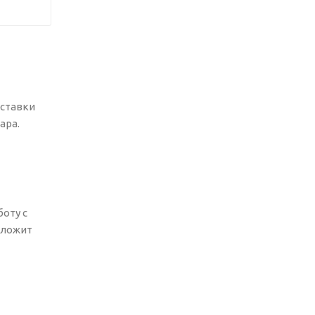
оставки
ара.
оту с
едложит