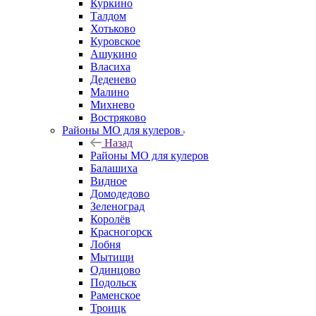
Куркино
Талдом
Хотьково
Куровское
Ашукино
Власиха
Деденево
Малино
Михнево
Востряково
Районы МО для кулеров
Назад
Районы МО для кулеров
Балашиха
Видное
Домодедово
Зеленоград
Королёв
Красногорск
Лобня
Мытищи
Одинцово
Подольск
Раменское
Троицк