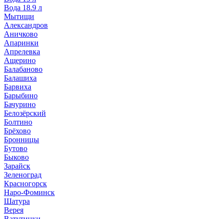
Вода 18.9 л
Мытищи
Александров
Аничково
Апаринки
Апрелевка
Ащерино
Балабаново
Балашиха
Барвиха
Барыбино
Бачурино
Белозёрский
Болтино
Брёхово
Бронницы
Бутово
Быково
Зарайск
Зеленоград
Красногорск
Наро-Фоминск
Шатура
Верея
Ватутинки