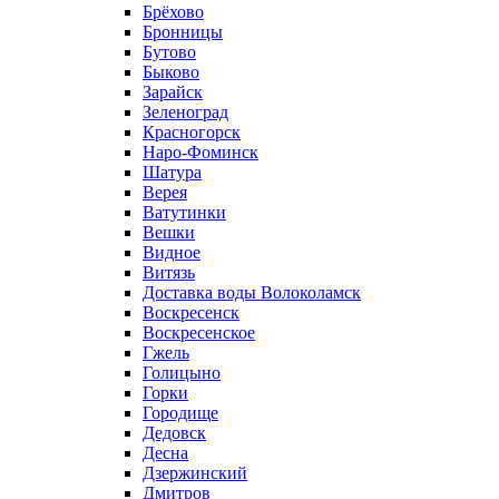
Брёхово
Бронницы
Бутово
Быково
Зарайск
Зеленоград
Красногорск
Наро-Фоминск
Шатура
Верея
Ватутинки
Вешки
Видное
Витязь
Доставка воды Волоколамск
Воскресенск
Воскресенское
Гжель
Голицыно
Горки
Городище
Дедовск
Десна
Дзержинский
Дмитров