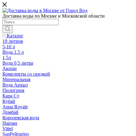
Доставка воды по Москве и Московской области
Каталог
19 литров
5-10 л
Вода 1.5 л
1,5л
Вода 0,5 литра
Акции
Комплекты со скидкой
Минеральная
Вода Архыз
Пилигрим
Кара Су
Кубай
Aqua Royale
Домбай
Королевская вода
Нарзан
Vittel
SanPellegrino