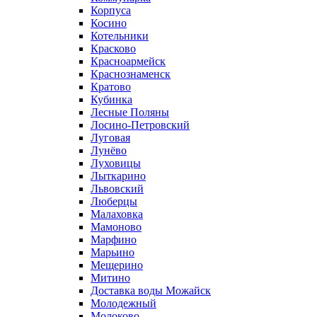
Корпуса
Косино
Котельники
Красково
Красноармейск
Краснознаменск
Кратово
Кубинка
Лесные Поляны
Лосино-Петровский
Луговая
Лунёво
Луховицы
Лыткарино
Львовский
Люберцы
Малаховка
Мамоново
Марфино
Марьино
Мещерино
Митино
Доставка воды Можайск
Молодежный
Молоково