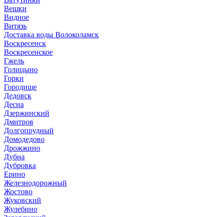
Вешки
Видное
Витязь
Доставка воды Волоколамск
Воскресенск
Воскресенское
Гжель
Голицыно
Горки
Городище
Дедовск
Десна
Дзержинский
Дмитров
Долгопрудный
Домодедово
Дрожжино
Дубна
Дубровка
Ерино
Железнодорожный
Жостово
Жуковский
Жулебино