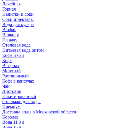
Лечебная
Горная
Напитки и соки
Соки и нектары
Вода для кулера
В офис
В школу
На дачу
Столовая вода
Питьевая вода оптом
Кофе и чай
Кофе
В зернах
Молотый
Растворимый
Кофе в капсулах
Чай
Листовой
Пакетированный
Стеллажи для воды
Премиум
Доставка воды в Московской области
Королёв
Вода 11.3 л
Вода 15 л