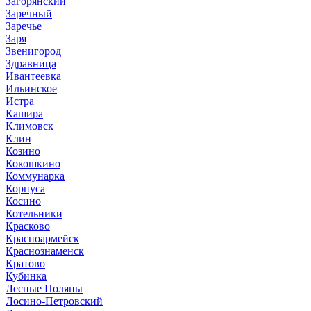
Загорянский
Заречный
Заречье
Заря
Звенигород
Здравница
Ивантеевка
Ильинское
Истра
Кашира
Климовск
Клин
Козино
Кокошкино
Коммунарка
Корпуса
Косино
Котельники
Красково
Красноармейск
Краснознаменск
Кратово
Кубинка
Лесные Поляны
Лосино-Петровский