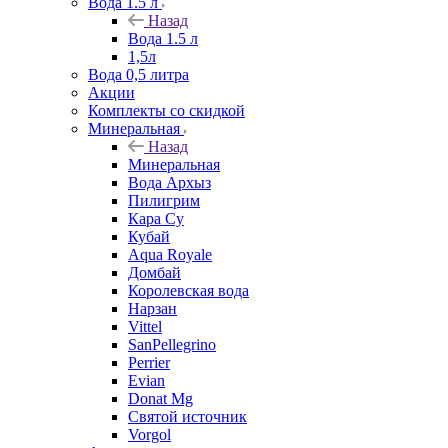
Вода 1.5 л
Назад
Вода 1.5 л
1,5л
Вода 0,5 литра
Акции
Комплекты со скидкой
Минеральная
Назад
Минеральная
Вода Архыз
Пилигрим
Кара Су
Кубай
Aqua Royale
Домбай
Королевская вода
Нарзан
Vittel
SanPellegrino
Perrier
Evian
Donat Mg
Святой источник
Vorgol