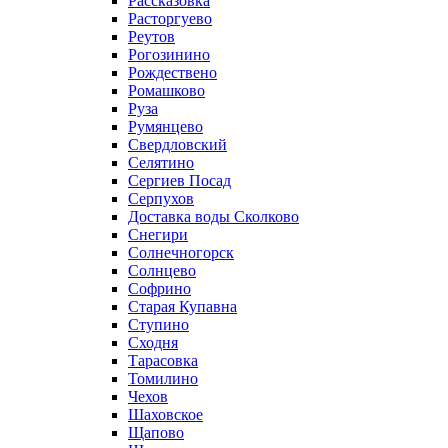
Рассказовка
Расторгуево
Реутов
Рогозинино
Рождествено
Ромашково
Руза
Румянцево
Свердловский
Селятино
Сергиев Посад
Серпухов
Доставка воды Сколково
Снегири
Солнечногорск
Солнцево
Софрино
Старая Купавна
Ступино
Сходня
Тарасовка
Томилино
Чехов
Шаховское
Щапово