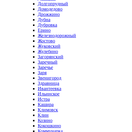
Долгопрудный
Домодедово
Дрожжино
Дубна
Дубровка
Ерино
Железнодорожный
Жостово
Жуковский
Жулебино
Загорянский
Заречный
Заречье
Заря
Звенигород
Здравница
Ивантеевка
Ильинское
Истра
Кашира
Климовск
Клин
Козино
Кокошкино
Коммунарка