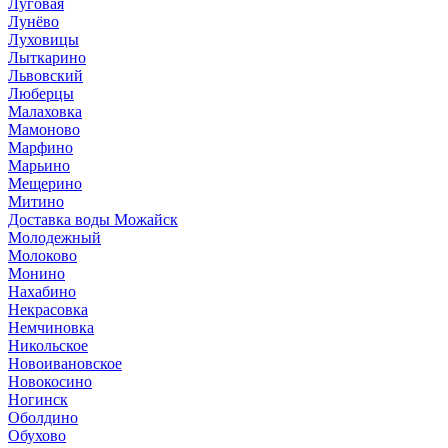
Луговая
Лунёво
Луховицы
Лыткарино
Львовский
Люберцы
Малаховка
Мамоново
Марфино
Марьино
Мещерино
Митино
Доставка воды Можайск
Молодежный
Молоково
Монино
Нахабино
Некрасовка
Немчиновка
Никольское
Новоивановское
Новокосино
Ногинск
Оболдино
Обухово