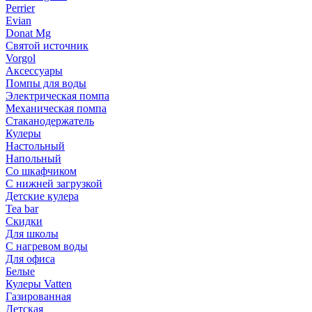
Perrier
Evian
Donat Mg
Святой источник
Vorgol
Аксессуары
Помпы для воды
Электрическая помпа
Механическая помпа
Стаканодержатель
Кулеры
Настольный
Напольный
Со шкафчиком
С нижней загрузкой
Детские кулера
Tea bar
Скидки
Для школы
С нагревом воды
Для офиса
Белые
Кулеры Vatten
Газированная
Детская