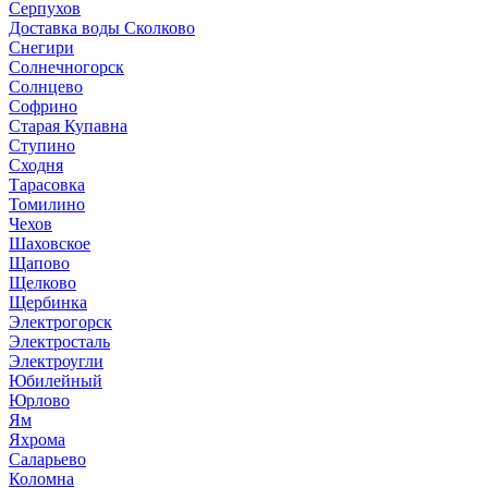
Серпухов
Доставка воды Сколково
Снегири
Солнечногорск
Солнцево
Софрино
Старая Купавна
Ступино
Сходня
Тарасовка
Томилино
Чехов
Шаховское
Щапово
Щелково
Щербинка
Электрогорск
Электросталь
Электроугли
Юбилейный
Юрлово
Ям
Яхрома
Саларьево
Коломна