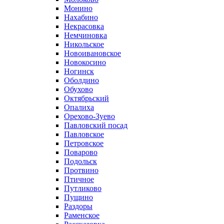
Монино
Нахабино
Некрасовка
Немчиновка
Никольское
Новоивановское
Новокосино
Ногинск
Оболдино
Обухово
Октябрьский
Опалиха
Орехово-Зуево
Павловский посад
Павловское
Петровское
Поварово
Подольск
Протвино
Птичное
Путликово
Пущино
Раздоры
Раменское