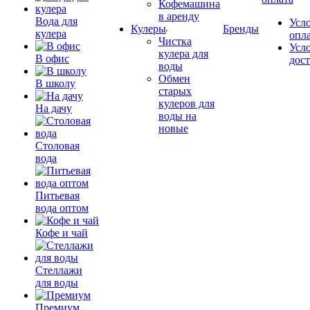
Кофемашина
в аренду
Вода для
Усл
Кулеры
Бренды
кулера
опл
Чистка
Усл
кулера для
В офис
дос
воды
Обмен
В школу
старых
кулеров для
На дачу
воды на
новые
Столовая
вода
Питьевая
вода оптом
Кофе и чай
Стеллажи
для воды
Премиум