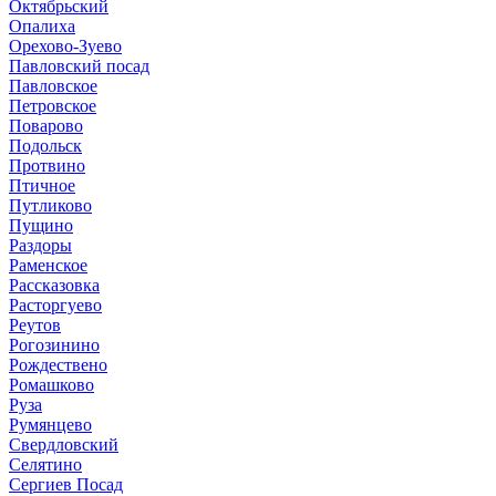
Октябрьский
Опалиха
Орехово-Зуево
Павловский посад
Павловское
Петровское
Поварово
Подольск
Протвино
Птичное
Путликово
Пущино
Раздоры
Раменское
Рассказовка
Расторгуево
Реутов
Рогозинино
Рождествено
Ромашково
Руза
Румянцево
Свердловский
Селятино
Сергиев Посад