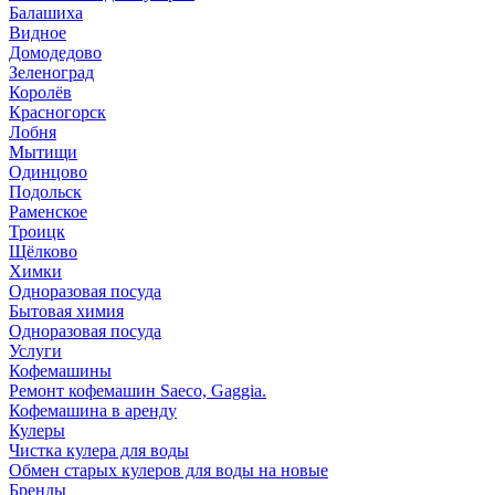
Балашиха
Видное
Домодедово
Зеленоград
Королёв
Красногорск
Лобня
Мытищи
Одинцово
Подольск
Раменское
Троицк
Щёлково
Химки
Одноразовая посуда
Бытовая химия
Одноразовая посуда
Услуги
Кофемашины
Ремонт кофемашин Saeco, Gaggia.
Кофемашина в аренду
Кулеры
Чистка кулера для воды
Обмен старых кулеров для воды на новые
Бренды