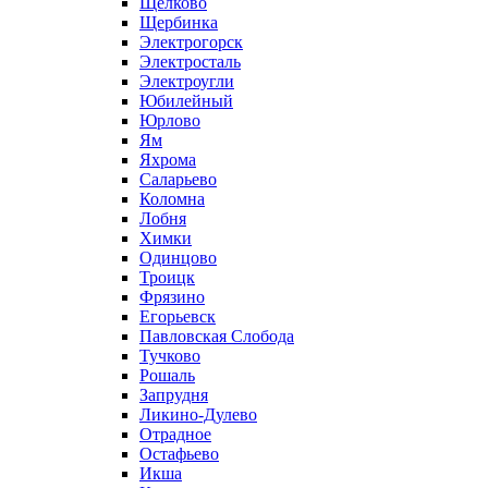
Щелково
Щербинка
Электрогорск
Электросталь
Электроугли
Юбилейный
Юрлово
Ям
Яхрома
Саларьево
Коломна
Лобня
Химки
Одинцово
Троицк
Фрязино
Егорьевск
Павловская Слобода
Тучково
Рошаль
Запрудня
Ликино-Дулево
Отрадное
Остафьево
Икша