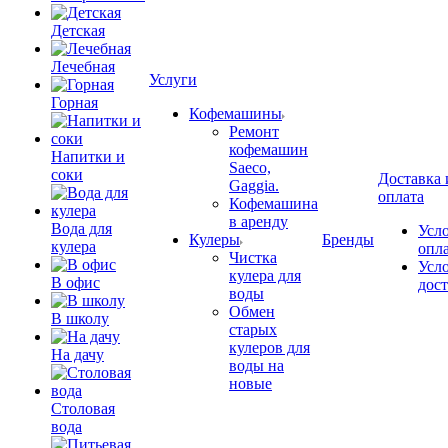
Детская
Лечебная
Услуги
Горная
Кофемашины
Ремонт
кофемашин
Напитки и
Saeco,
соки
Доставка 
Gaggia.
оплата
Кофемашина
в аренду
Вода для
Усл
Кулеры
Бренды
кулера
опл
Чистка
Усл
кулера для
В офис
дос
воды
Обмен
В школу
старых
кулеров для
На дачу
воды на
новые
Столовая
вода