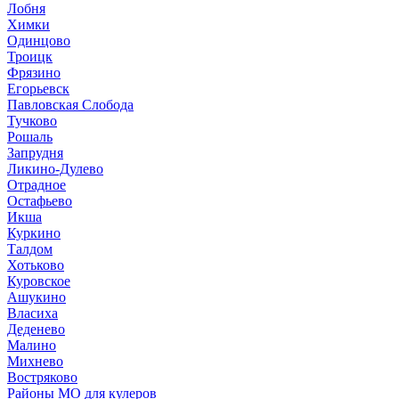
Лобня
Химки
Одинцово
Троицк
Фрязино
Егорьевск
Павловская Слобода
Тучково
Рошаль
Запрудня
Ликино-Дулево
Отрадное
Остафьево
Икша
Куркино
Талдом
Хотьково
Куровское
Ашукино
Власиха
Деденево
Малино
Михнево
Востряково
Районы МО для кулеров