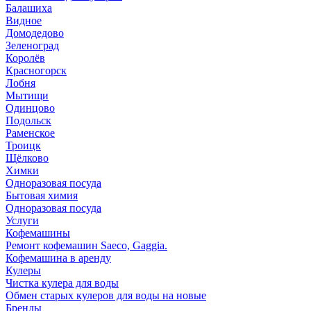
Балашиха
Видное
Домодедово
Зеленоград
Королёв
Красногорск
Лобня
Мытищи
Одинцово
Подольск
Раменское
Троицк
Щёлково
Химки
Одноразовая посуда
Бытовая химия
Одноразовая посуда
Услуги
Кофемашины
Ремонт кофемашин Saeco, Gaggia.
Кофемашина в аренду
Кулеры
Чистка кулера для воды
Обмен старых кулеров для воды на новые
Бренды