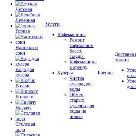
Детская
Лечебная
Услуги
Горная
Кофемашины
Ремонт
кофемашин
Напитки и
Saeco,
соки
Доставка 
Gaggia.
оплата
Кофемашина
в аренду
Вода для
Усл
Кулеры
Бренды
кулера
опл
Чистка
Усл
кулера для
В офис
дос
воды
Обмен
В школу
старых
кулеров для
На дачу
воды на
новые
Столовая
вода