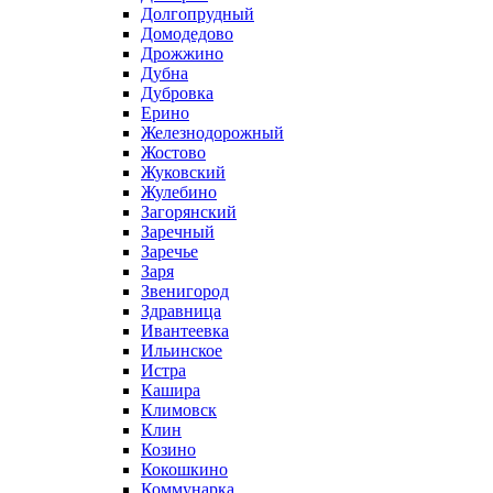
Долгопрудный
Домодедово
Дрожжино
Дубна
Дубровка
Ерино
Железнодорожный
Жостово
Жуковский
Жулебино
Загорянский
Заречный
Заречье
Заря
Звенигород
Здравница
Ивантеевка
Ильинское
Истра
Кашира
Климовск
Клин
Козино
Кокошкино
Коммунарка