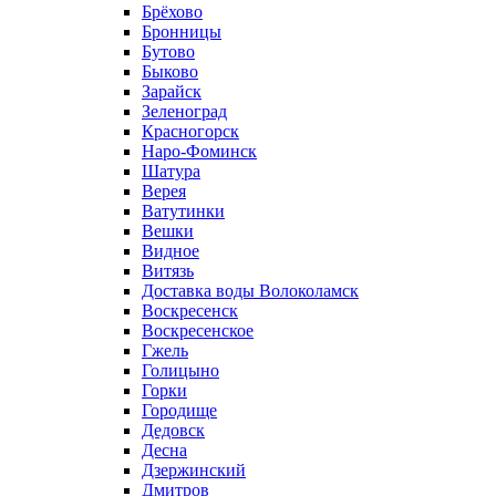
Брёхово
Бронницы
Бутово
Быково
Зарайск
Зеленоград
Красногорск
Наро-Фоминск
Шатура
Верея
Ватутинки
Вешки
Видное
Витязь
Доставка воды Волоколамск
Воскресенск
Воскресенское
Гжель
Голицыно
Горки
Городище
Дедовск
Десна
Дзержинский
Дмитров