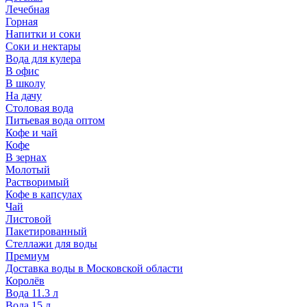
Лечебная
Горная
Напитки и соки
Соки и нектары
Вода для кулера
В офис
В школу
На дачу
Столовая вода
Питьевая вода оптом
Кофе и чай
Кофе
В зернах
Молотый
Растворимый
Кофе в капсулах
Чай
Листовой
Пакетированный
Стеллажи для воды
Премиум
Доставка воды в Московской области
Королёв
Вода 11.3 л
Вода 15 л