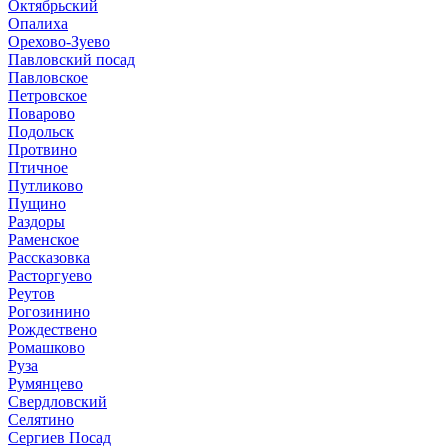
Октябрьский
Опалиха
Орехово-Зуево
Павловский посад
Павловское
Петровское
Поварово
Подольск
Протвино
Птичное
Путликово
Пущино
Раздоры
Раменское
Рассказовка
Расторгуево
Реутов
Рогозинино
Рождествено
Ромашково
Руза
Румянцево
Свердловский
Селятино
Сергиев Посад