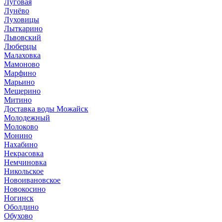
Луговая
Лунёво
Луховицы
Лыткарино
Львовский
Люберцы
Малаховка
Мамоново
Марфино
Марьино
Мещерино
Митино
Доставка воды Можайск
Молодежный
Молоково
Монино
Нахабино
Некрасовка
Немчиновка
Никольское
Новоивановское
Новокосино
Ногинск
Оболдино
Обухово