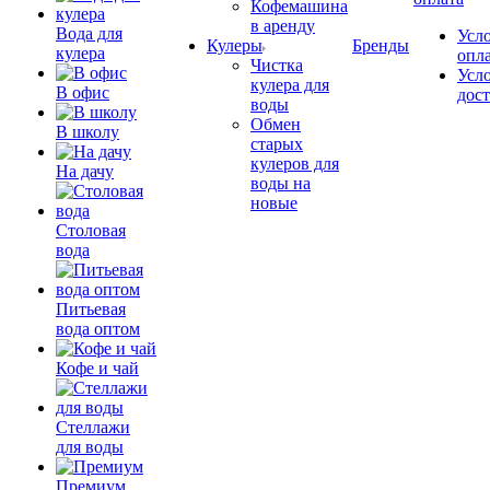
Кофемашина
в аренду
Вода для
Усл
Кулеры
Бренды
кулера
опл
Чистка
Усл
кулера для
В офис
дос
воды
Обмен
В школу
старых
кулеров для
На дачу
воды на
новые
Столовая
вода
Питьевая
вода оптом
Кофе и чай
Стеллажи
для воды
Премиум