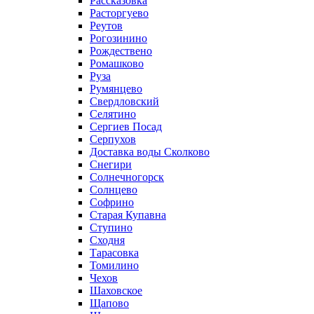
Рассказовка
Расторгуево
Реутов
Рогозинино
Рождествено
Ромашково
Руза
Румянцево
Свердловский
Селятино
Сергиев Посад
Серпухов
Доставка воды Сколково
Снегири
Солнечногорск
Солнцево
Софрино
Старая Купавна
Ступино
Сходня
Тарасовка
Томилино
Чехов
Шаховское
Щапово