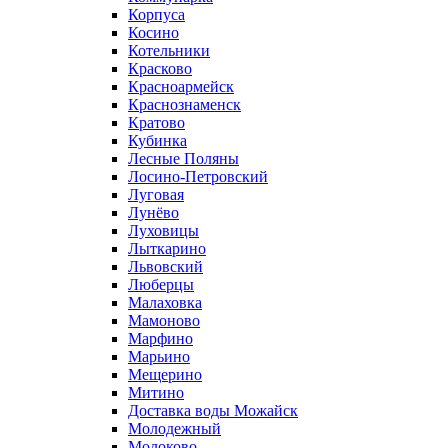
Корпуса
Косино
Котельники
Красково
Красноармейск
Краснознаменск
Кратово
Кубинка
Лесные Поляны
Лосино-Петровский
Луговая
Лунёво
Луховицы
Лыткарино
Львовский
Люберцы
Малаховка
Мамоново
Марфино
Марьино
Мещерино
Митино
Доставка воды Можайск
Молодежный
Молоково