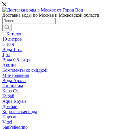
Доставка воды по Москве и Московской области
Каталог
19 литров
5-10 л
Вода 1.5 л
1,5л
Вода 0,5 литра
Акции
Комплекты со скидкой
Минеральная
Вода Архыз
Пилигрим
Кара Су
Кубай
Aqua Royale
Домбай
Королевская вода
Нарзан
Vittel
SanPellegrino