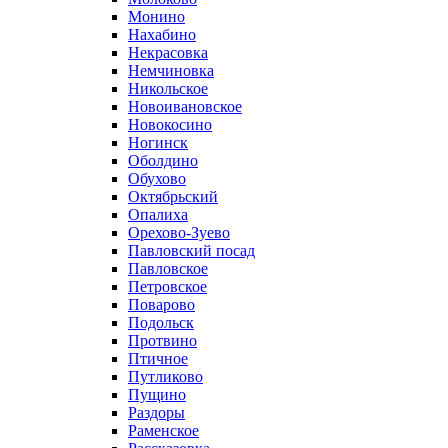
Монино
Нахабино
Некрасовка
Немчиновка
Никольское
Новоивановское
Новокосино
Ногинск
Оболдино
Обухово
Октябрьский
Опалиха
Орехово-Зуево
Павловский посад
Павловское
Петровское
Поварово
Подольск
Протвино
Птичное
Путликово
Пущино
Раздоры
Раменское