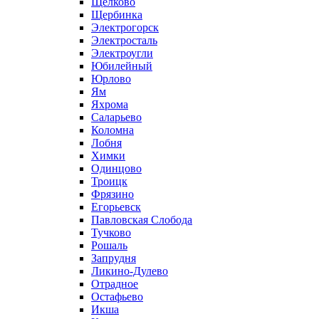
Щелково
Щербинка
Электрогорск
Электросталь
Электроугли
Юбилейный
Юрлово
Ям
Яхрома
Саларьево
Коломна
Лобня
Химки
Одинцово
Троицк
Фрязино
Егорьевск
Павловская Слобода
Тучково
Рошаль
Запрудня
Ликино-Дулево
Отрадное
Остафьево
Икша