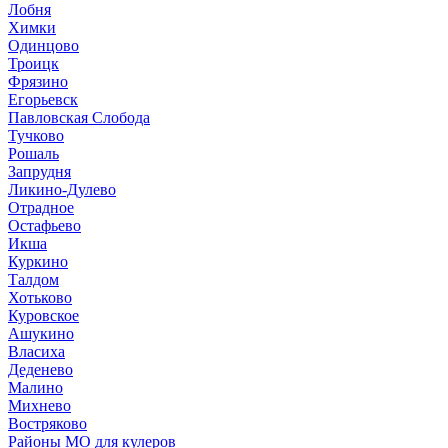
Лобня
Химки
Одинцово
Троицк
Фрязино
Егорьевск
Павловская Слобода
Тучково
Рошаль
Запрудня
Ликино-Дулево
Отрадное
Остафьево
Икша
Куркино
Талдом
Хотьково
Куровское
Ашукино
Власиха
Деденево
Малино
Михнево
Востряково
Районы МО для кулеров