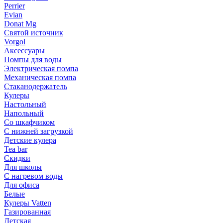
Perrier
Evian
Donat Mg
Святой источник
Vorgol
Аксессуары
Помпы для воды
Электрическая помпа
Механическая помпа
Стаканодержатель
Кулеры
Настольный
Напольный
Со шкафчиком
С нижней загрузкой
Детские кулера
Tea bar
Скидки
Для школы
С нагревом воды
Для офиса
Белые
Кулеры Vatten
Газированная
Детская