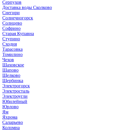
Серпухов
Доставка воды Сколково
Снегири
Солнечногорск
Солнцево
Софрино
Старая Купавна
Ступино
Сходня
Тарасовка
Томилино
Чехов
Шаховское
Щапово
Щелково
Щербинка
Электрогорск
Электросталь
Электроугли
Юбилейный
Юрлово
Ям
Яхрома
Саларьево
Коломна