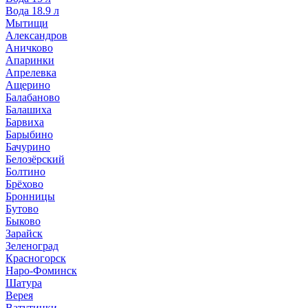
Вода 18.9 л
Мытищи
Александров
Аничково
Апаринки
Апрелевка
Ащерино
Балабаново
Балашиха
Барвиха
Барыбино
Бачурино
Белозёрский
Болтино
Брёхово
Бронницы
Бутово
Быково
Зарайск
Зеленоград
Красногорск
Наро-Фоминск
Шатура
Верея
Ватутинки