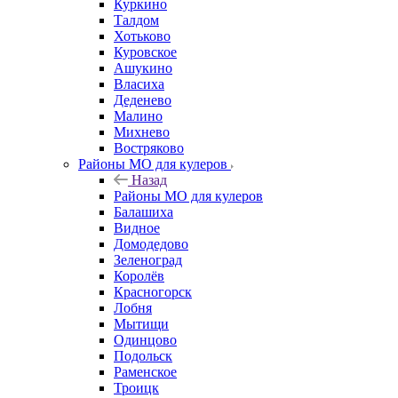
Куркино
Талдом
Хотьково
Куровское
Ашукино
Власиха
Деденево
Малино
Михнево
Востряково
Районы МО для кулеров
Назад
Районы МО для кулеров
Балашиха
Видное
Домодедово
Зеленоград
Королёв
Красногорск
Лобня
Мытищи
Одинцово
Подольск
Раменское
Троицк