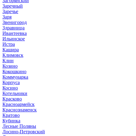
Загорянский
Заречный
Заречье
Заря
Звенигород
Здравница
Ивантеевка
Ильинское
Истра
Кашира
Климовск
Клин
Козино
Кокошкино
Коммунарка
Корпуса
Косино
Котельники
Красково
Красноармейск
Краснознаменск
Кратово
Кубинка
Лесные Поляны
Лосино-Петровский