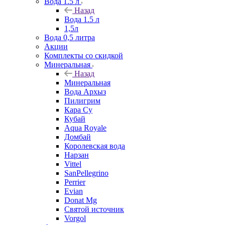
Вода 1.5 л
Назад
Вода 1.5 л
1,5л
Вода 0,5 литра
Акции
Комплекты со скидкой
Минеральная
Назад
Минеральная
Вода Архыз
Пилигрим
Кара Су
Кубай
Aqua Royale
Домбай
Королевская вода
Нарзан
Vittel
SanPellegrino
Perrier
Evian
Donat Mg
Святой источник
Vorgol