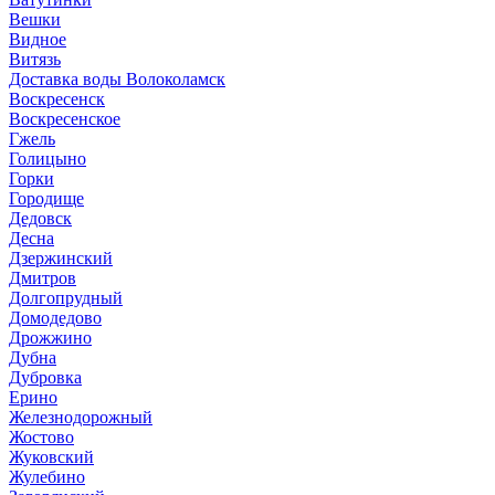
Вешки
Видное
Витязь
Доставка воды Волоколамск
Воскресенск
Воскресенское
Гжель
Голицыно
Горки
Городище
Дедовск
Десна
Дзержинский
Дмитров
Долгопрудный
Домодедово
Дрожжино
Дубна
Дубровка
Ерино
Железнодорожный
Жостово
Жуковский
Жулебино