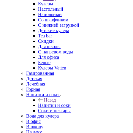
Кулеры
Настольный
Напольный
Со шкафчиком
С нижней загрузкой
Детские кулера
Tea bar
Скидки
Для школы
С нагревом воды
Для офиса
Белые
Кулеры Vatten
Газированная
Детская
Лечебная
Горная
Напитки и соки
Назад
Напитки и соки
Соки и нектары
Вода для кулера
В офис
В школу
На дачу