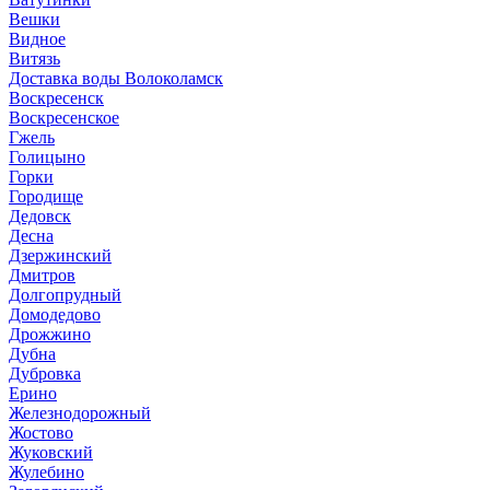
Вешки
Видное
Витязь
Доставка воды Волоколамск
Воскресенск
Воскресенское
Гжель
Голицыно
Горки
Городище
Дедовск
Десна
Дзержинский
Дмитров
Долгопрудный
Домодедово
Дрожжино
Дубна
Дубровка
Ерино
Железнодорожный
Жостово
Жуковский
Жулебино