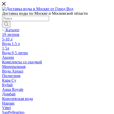
Доставка воды по Москве и Московской области
Каталог
19 литров
5-10 л
Вода 1.5 л
1,5л
Вода 0,5 литра
Акции
Комплекты со скидкой
Минеральная
Вода Архыз
Пилигрим
Кара Су
Кубай
Aqua Royale
Домбай
Королевская вода
Нарзан
Vittel
SanPellegrino