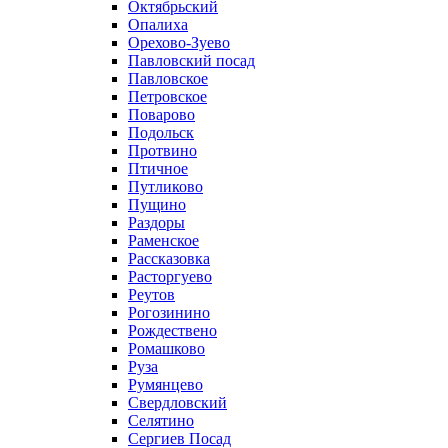
Октябрьский
Опалиха
Орехово-Зуево
Павловский посад
Павловское
Петровское
Поварово
Подольск
Протвино
Птичное
Путликово
Пущино
Раздоры
Раменское
Рассказовка
Расторгуево
Реутов
Рогозинино
Рождествено
Ромашково
Руза
Румянцево
Свердловский
Селятино
Сергиев Посад