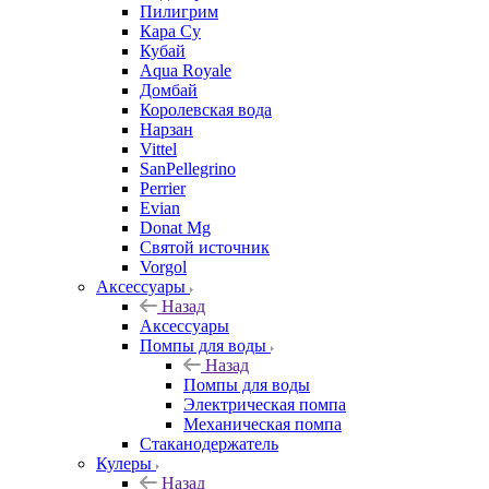
Пилигрим
Кара Су
Кубай
Aqua Royale
Домбай
Королевская вода
Нарзан
Vittel
SanPellegrino
Perrier
Evian
Donat Mg
Святой источник
Vorgol
Аксессуары
Назад
Аксессуары
Помпы для воды
Назад
Помпы для воды
Электрическая помпа
Механическая помпа
Стаканодержатель
Кулеры
Назад