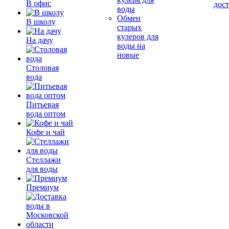
В офис
дос
воды
Обмен
В школу
старых
кулеров для
На дачу
воды на
новые
Столовая
вода
Питьевая
вода оптом
Кофе и чай
Стеллажи
для воды
Премиум