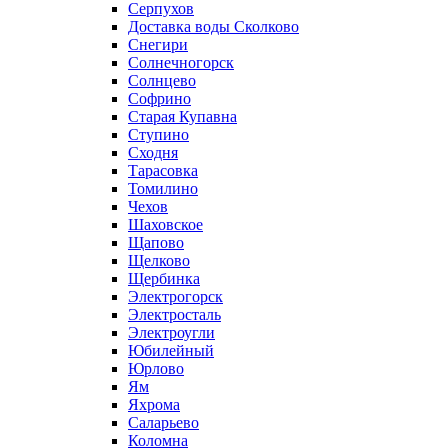
Серпухов
Доставка воды Сколково
Снегири
Солнечногорск
Солнцево
Софрино
Старая Купавна
Ступино
Сходня
Тарасовка
Томилино
Чехов
Шаховское
Щапово
Щелково
Щербинка
Электрогорск
Электросталь
Электроугли
Юбилейный
Юрлово
Ям
Яхрома
Саларьево
Коломна