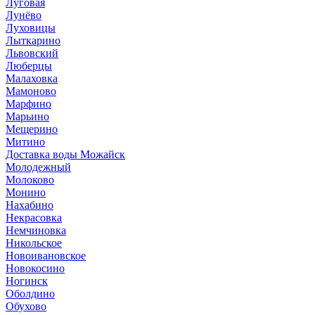
Луговая
Лунёво
Луховицы
Лыткарино
Львовский
Люберцы
Малаховка
Мамоново
Марфино
Марьино
Мещерино
Митино
Доставка воды Можайск
Молодежный
Молоково
Монино
Нахабино
Некрасовка
Немчиновка
Никольское
Новоивановское
Новокосино
Ногинск
Оболдино
Обухово