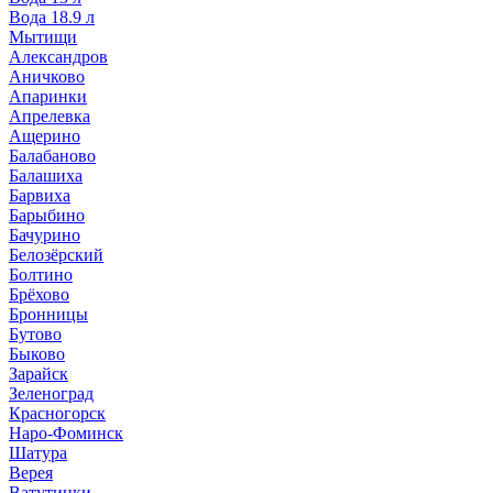
Вода 18.9 л
Мытищи
Александров
Аничково
Апаринки
Апрелевка
Ащерино
Балабаново
Балашиха
Барвиха
Барыбино
Бачурино
Белозёрский
Болтино
Брёхово
Бронницы
Бутово
Быково
Зарайск
Зеленоград
Красногорск
Наро-Фоминск
Шатура
Верея
Ватутинки