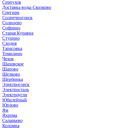
Серпухов
Доставка воды Сколково
Снегири
Солнечногорск
Солнцево
Софрино
Старая Купавна
Ступино
Сходня
Тарасовка
Томилино
Чехов
Шаховское
Щапово
Щелково
Щербинка
Электрогорск
Электросталь
Электроугли
Юбилейный
Юрлово
Ям
Яхрома
Саларьево
Коломна