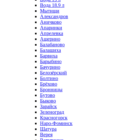
Вода 18.9 л
Мытищи
Александров
Аничково
Апаринки
Апрелевка
Ащерино
Балабаново
Балашиха
Барвиха
Барыбино
Бачурино
Белозёрский
Болтино
Брёхово
Бронницы
Бутово
Быково
Зарайск
Зеленоград
Красногорск
Наро-Фоминск
Шатура
Верея