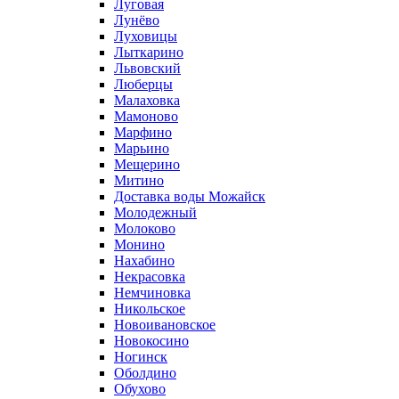
Луговая
Лунёво
Луховицы
Лыткарино
Львовский
Люберцы
Малаховка
Мамоново
Марфино
Марьино
Мещерино
Митино
Доставка воды Можайск
Молодежный
Молоково
Монино
Нахабино
Некрасовка
Немчиновка
Никольское
Новоивановское
Новокосино
Ногинск
Оболдино
Обухово