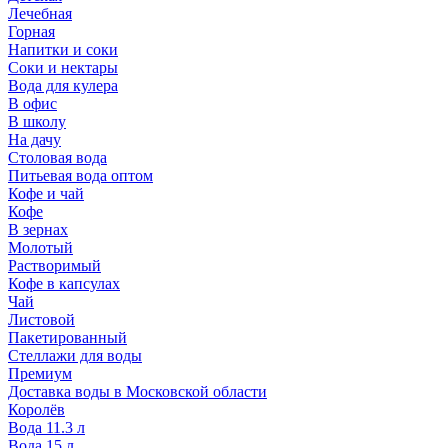
Лечебная
Горная
Напитки и соки
Соки и нектары
Вода для кулера
В офис
В школу
На дачу
Столовая вода
Питьевая вода оптом
Кофе и чай
Кофе
В зернах
Молотый
Растворимый
Кофе в капсулах
Чай
Листовой
Пакетированный
Стеллажи для воды
Премиум
Доставка воды в Московской области
Королёв
Вода 11.3 л
Вода 15 л