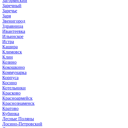
Загорянский
Заречный
Заречье
Заря
Звенигород
Здравница
Ивантеевка
Ильинское
Истра
Кашира
Климовск
Клин
Козино
Кокошкино
Коммунарка
Корпуса
Косино
Котельники
Красково
Красноармейск
Краснознаменск
Кратово
Кубинка
Лесные Поляны
Лосино-Петровский