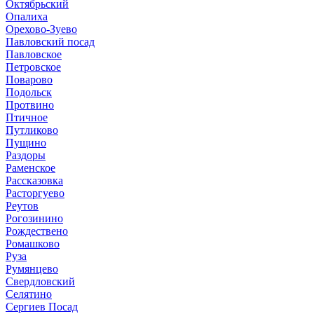
Октябрьский
Опалиха
Орехово-Зуево
Павловский посад
Павловское
Петровское
Поварово
Подольск
Протвино
Птичное
Путликово
Пущино
Раздоры
Раменское
Рассказовка
Расторгуево
Реутов
Рогозинино
Рождествено
Ромашково
Руза
Румянцево
Свердловский
Селятино
Сергиев Посад