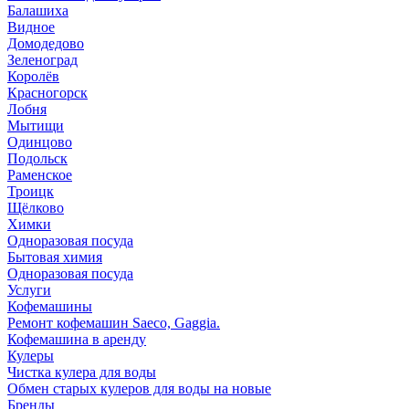
Балашиха
Видное
Домодедово
Зеленоград
Королёв
Красногорск
Лобня
Мытищи
Одинцово
Подольск
Раменское
Троицк
Щёлково
Химки
Одноразовая посуда
Бытовая химия
Одноразовая посуда
Услуги
Кофемашины
Ремонт кофемашин Saeco, Gaggia.
Кофемашина в аренду
Кулеры
Чистка кулера для воды
Обмен старых кулеров для воды на новые
Бренды