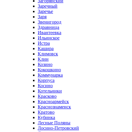
Загорянский
Заречный
Заречье
Заря
Звенигород
Здравница
Ивантеевка
Ильинское
Истра
Кашира
Климовск
Клин
Козино
Кокошкино
Коммунарка
Корпуса
Косино
Котельники
Красково
Красноармейск
Краснознаменск
Кратово
Кубинка
Лесные Поляны
Лосино-Петровский