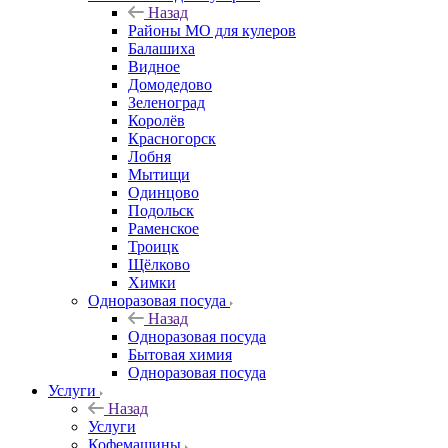
Назад
Районы МО для кулеров
Балашиха
Видное
Домодедово
Зеленоград
Королёв
Красногорск
Лобня
Мытищи
Одинцово
Подольск
Раменское
Троицк
Щёлково
Химки
Одноразовая посуда
Назад
Одноразовая посуда
Бытовая химия
Одноразовая посуда
Услуги
Назад
Услуги
Кофемашины