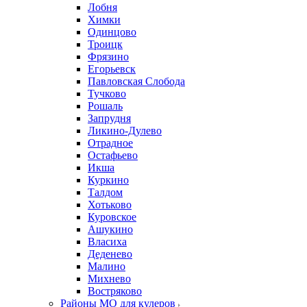
Лобня
Химки
Одинцово
Троицк
Фрязино
Егорьевск
Павловская Слобода
Тучково
Рошаль
Запрудня
Ликино-Дулево
Отрадное
Остафьево
Икша
Куркино
Талдом
Хотьково
Куровское
Ашукино
Власиха
Деденево
Малино
Михнево
Востряково
Районы МО для кулеров