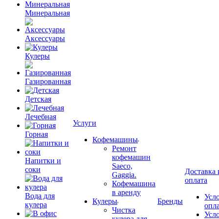
Минеральная
Аксессуары
Кулеры
Газированная
Детская
Лечебная
Услуги
Горная
Кофемашины
Ремонт
кофемашин
Напитки и
Saeco,
соки
Доставка 
Gaggia.
оплата
Кофемашина
в аренду
Вода для
Усл
Кулеры
Бренды
кулера
опл
Чистка
Усл
кулера для