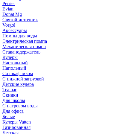
Perrier
Evian
Donat Mg
Святой источник
Vorgol
Аксессуары
Помпы для воды
Электрическая помпа
Механическая помпа
Стаканодержатель
Кулеры
Настольный
Напольный
Со шкафчиком
С нижней загрузкой
Детские кулера
Tea bar
Скидки
Для школы
С нагревом воды
Для офиса
Белые
Кулеры Vatten
Газированная
Детская