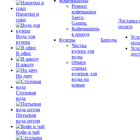
Кофемашины
Ремонт
кофемашин
Напитки и
Saeco,
соки
Доставка 
Gaggia.
оплата
Кофемашина
в аренду
Вода для
Усл
Кулеры
Бренды
кулера
опл
Чистка
Усл
кулера для
В офис
дос
воды
Обмен
В школу
старых
кулеров для
На дачу
воды на
новые
Столовая
вода
Питьевая
вода оптом
Кофе и чай