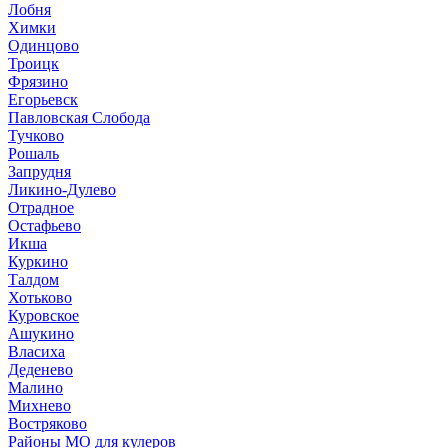
Лобня
Химки
Одинцово
Троицк
Фрязино
Егорьевск
Павловская Слобода
Тучково
Рошаль
Запрудня
Ликино-Дулево
Отрадное
Остафьево
Икша
Куркино
Талдом
Хотьково
Куровское
Ашукино
Власиха
Деденево
Малино
Михнево
Востряково
Районы МО для кулеров