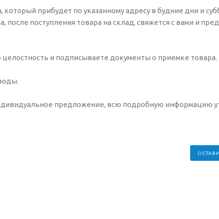
 который прибудет по указанному адресу в будние дни и субб
ба, после поступления товара на склад, свяжется с вами и пр
о целостность и подписываете документы о приемке товара.
 воды.
.
индивидуальное предложение, всю подробную информацию у
ОСТАВИ