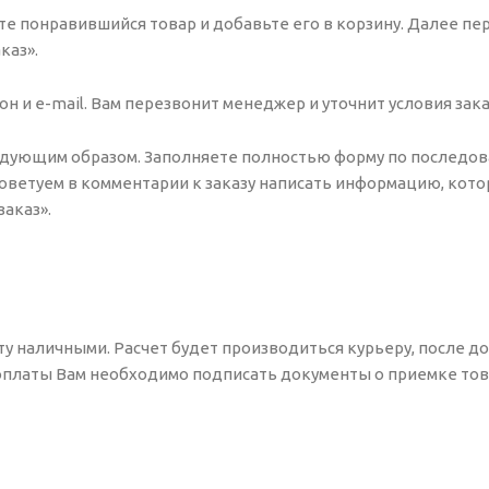
е понравившийся товар и добавьте его в корзину. Далее пе
каз».
 и e-mail. Вам перезвонит менеджер и уточнит условия зака
едующим образом. Заполняете полностью форму по последо
 Советуем в комментарии к заказу написать информацию, кото
аказ».
ту наличными. Расчет будет производиться курьеру, после д
 оплаты Вам необходимо подписать документы о приемке тов