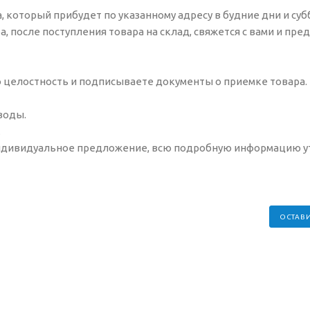
 который прибудет по указанному адресу в будние дни и субб
ба, после поступления товара на склад, свяжется с вами и пр
о целостность и подписываете документы о приемке товара.
 воды.
.
индивидуальное предложение, всю подробную информацию у
ОСТАВИ