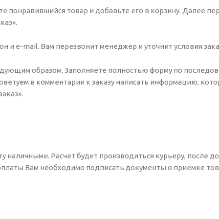
е понравившийся товар и добавьте его в корзину. Далее пе
каз».
 и e-mail. Вам перезвонит менеджер и уточнит условия зака
едующим образом. Заполняете полностью форму по последо
 Советуем в комментарии к заказу написать информацию, кото
аказ».
ту наличными. Расчет будет производиться курьеру, после д
 оплаты Вам необходимо подписать документы о приемке тов