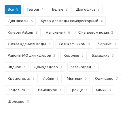
Все
8
Tea bar
1
Белые
2
Для офиса
2
Для школы
6
Кулер для воды компрессорный
4
Кулеры Vatten
8
Напольный
6
С нагревом воды
2
С охлаждением воды
6
Со шкафчиком
3
Черные
1
Районы МО для кулеров
3
Королёв
3
Балашиха
3
Видное
3
Домодедово
3
Зеленоград
3
Красногорск
3
Лобня
3
Мытищи
3
Одинцово
3
Подольск
3
Раменское
3
Троицк
3
Химки
3
Щёлково
3