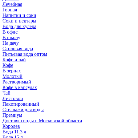
Лечебная
Горная
Напитки и соки
Соки и нектары
Вода для кулера
В офис
В школу
На дачу
Столовая вода
Питьевая вода оптом
Кофе и чай
Кофе
В зернах
Молотый
Растворимый
Кофе в капсулах
Чай
Листовой
Пакетированный
Стеллажи для воды
Премиум
Доставка воды в Московской области
Королёв
Вода 11.3 л
Вода 15 л