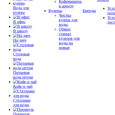
Кофемашина
в аренду
Вода для
Усл
Кулеры
Бренды
кулера
опл
Чистка
Усл
кулера для
В офис
дос
воды
Обмен
В школу
старых
кулеров для
На дачу
воды на
новые
Столовая
вода
Питьевая
вода оптом
Кофе и чай
Стеллажи
для воды
Премиум