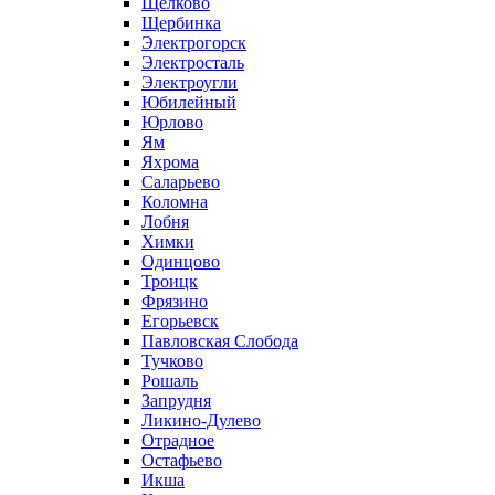
Щелково
Щербинка
Электрогорск
Электросталь
Электроугли
Юбилейный
Юрлово
Ям
Яхрома
Саларьево
Коломна
Лобня
Химки
Одинцово
Троицк
Фрязино
Егорьевск
Павловская Слобода
Тучково
Рошаль
Запрудня
Ликино-Дулево
Отрадное
Остафьево
Икша