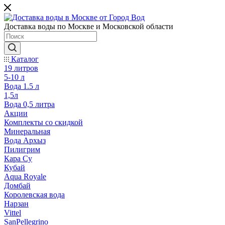
Доставка воды по Москве и Московской области
Каталог
19 литров
5-10 л
Вода 1.5 л
1,5л
Вода 0,5 литра
Акции
Комплекты со скидкой
Минеральная
Вода Архыз
Пилигрим
Кара Су
Кубай
Aqua Royale
Домбай
Королевская вода
Нарзан
Vittel
SanPellegrino