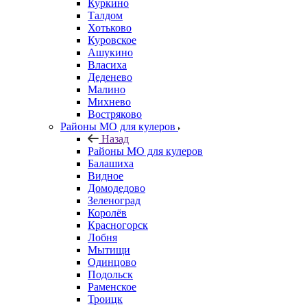
Куркино
Талдом
Хотьково
Куровское
Ашукино
Власиха
Деденево
Малино
Михнево
Востряково
Районы МО для кулеров
Назад
Районы МО для кулеров
Балашиха
Видное
Домодедово
Зеленоград
Королёв
Красногорск
Лобня
Мытищи
Одинцово
Подольск
Раменское
Троицк