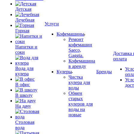
Детская
Лечебная
Услуги
Горная
Кофемашины
Ремонт
кофемашин
Напитки и
Saeco,
соки
Доставка 
Gaggia.
оплата
Кофемашина
в аренду
Вода для
Усл
Кулеры
Бренды
кулера
опл
Чистка
Усл
кулера для
В офис
дос
воды
Обмен
В школу
старых
кулеров для
На дачу
воды на
новые
Столовая
вода