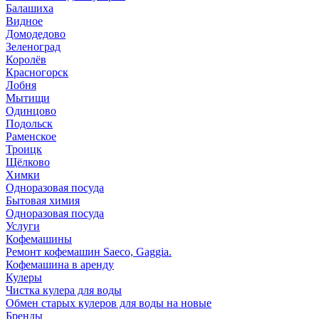
Балашиха
Видное
Домодедово
Зеленоград
Королёв
Красногорск
Лобня
Мытищи
Одинцово
Подольск
Раменское
Троицк
Щёлково
Химки
Одноразовая посуда
Бытовая химия
Одноразовая посуда
Услуги
Кофемашины
Ремонт кофемашин Saeco, Gaggia.
Кофемашина в аренду
Кулеры
Чистка кулера для воды
Обмен старых кулеров для воды на новые
Бренды