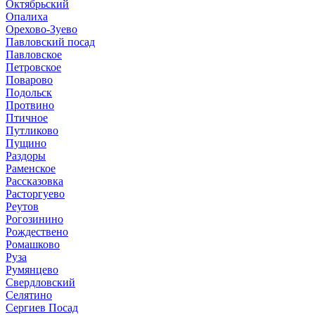
Октябрьский
Опалиха
Орехово-Зуево
Павловский посад
Павловское
Петровское
Поварово
Подольск
Протвино
Птичное
Путликово
Пущино
Раздоры
Раменское
Рассказовка
Расторгуево
Реутов
Рогозинино
Рождествено
Ромашково
Руза
Румянцево
Свердловский
Селятино
Сергиев Посад