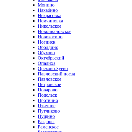
Монино
Нахабино
Некрасовка
Немчиновка
Никольское
Новоивановское
Новокосино
Ногинск
Оболдино
Обухово
Октябрьский
Опалиха
Орехово-Зуево
Павловский посад
Павловское
Петровское
Поварово
Подольск
Протвино
Птичное
Путликово
Пущино
Раздоры
Раменское