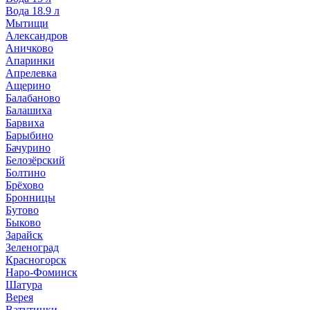
Вода 18.9 л
Мытищи
Александров
Аничково
Апаринки
Апрелевка
Ащерино
Балабаново
Балашиха
Барвиха
Барыбино
Бачурино
Белозёрский
Болтино
Брёхово
Бронницы
Бутово
Быково
Зарайск
Зеленоград
Красногорск
Наро-Фоминск
Шатура
Верея
Ватутинки