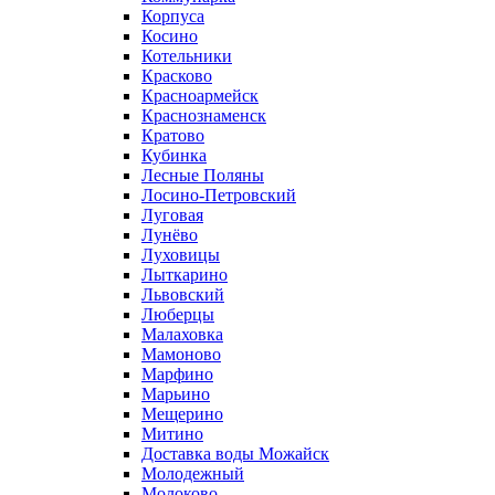
Корпуса
Косино
Котельники
Красково
Красноармейск
Краснознаменск
Кратово
Кубинка
Лесные Поляны
Лосино-Петровский
Луговая
Лунёво
Луховицы
Лыткарино
Львовский
Люберцы
Малаховка
Мамоново
Марфино
Марьино
Мещерино
Митино
Доставка воды Можайск
Молодежный
Молоково