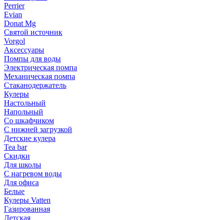
Perrier
Evian
Donat Mg
Святой источник
Vorgol
Аксессуары
Помпы для воды
Электрическая помпа
Механическая помпа
Стаканодержатель
Кулеры
Настольный
Напольный
Со шкафчиком
С нижней загрузкой
Детские кулера
Tea bar
Скидки
Для школы
С нагревом воды
Для офиса
Белые
Кулеры Vatten
Газированная
Детская