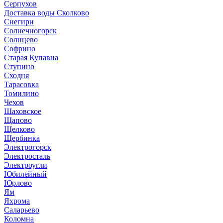
Серпухов
Доставка воды Сколково
Снегири
Солнечногорск
Солнцево
Софрино
Старая Купавна
Ступино
Сходня
Тарасовка
Томилино
Чехов
Шаховское
Щапово
Щелково
Щербинка
Электрогорск
Электросталь
Электроугли
Юбилейный
Юрлово
Ям
Яхрома
Саларьево
Коломна