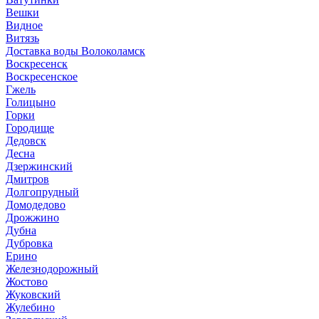
Вешки
Видное
Витязь
Доставка воды Волоколамск
Воскресенск
Воскресенское
Гжель
Голицыно
Горки
Городище
Дедовск
Десна
Дзержинский
Дмитров
Долгопрудный
Домодедово
Дрожжино
Дубна
Дубровка
Ерино
Железнодорожный
Жостово
Жуковский
Жулебино