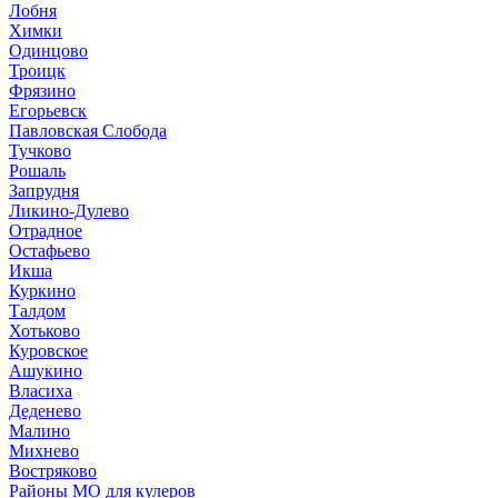
Лобня
Химки
Одинцово
Троицк
Фрязино
Егорьевск
Павловская Слобода
Тучково
Рошаль
Запрудня
Ликино-Дулево
Отрадное
Остафьево
Икша
Куркино
Талдом
Хотьково
Куровское
Ашукино
Власиха
Деденево
Малино
Михнево
Востряково
Районы МО для кулеров