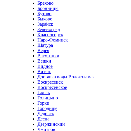
Брёхово
Бронницы
Бутово
Быково
Зарайск
Зеленоград
Красногорск
Наро-Фоминск
Шатура
Верея
Ватутинки
Вешки
Видное
Витязь
Доставка воды Волоколамск
Воскресенск
Воскресенское
Гжель
Голицыно
Горки
Городище
Дедовск
Десна
Дзержинский
Дмитров