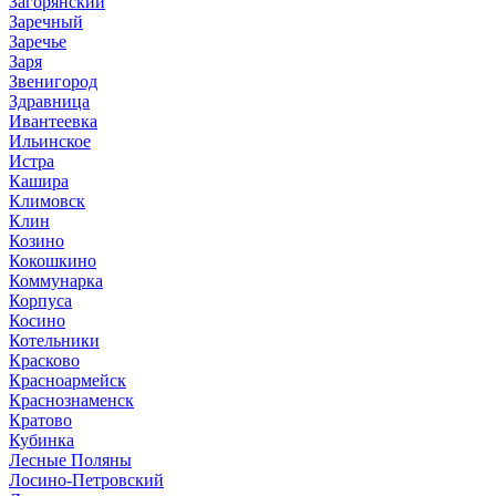
Загорянский
Заречный
Заречье
Заря
Звенигород
Здравница
Ивантеевка
Ильинское
Истра
Кашира
Климовск
Клин
Козино
Кокошкино
Коммунарка
Корпуса
Косино
Котельники
Красково
Красноармейск
Краснознаменск
Кратово
Кубинка
Лесные Поляны
Лосино-Петровский