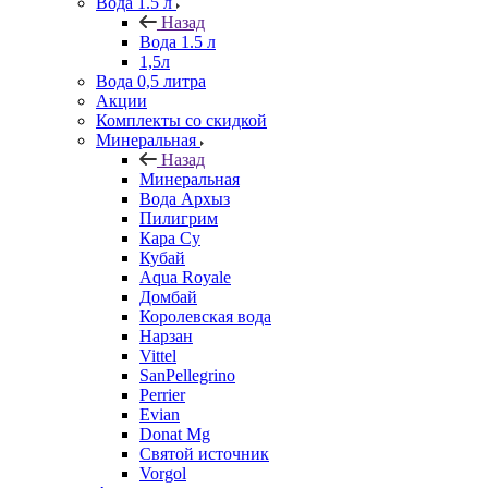
Вода 1.5 л
Назад
Вода 1.5 л
1,5л
Вода 0,5 литра
Акции
Комплекты со скидкой
Минеральная
Назад
Минеральная
Вода Архыз
Пилигрим
Кара Су
Кубай
Aqua Royale
Домбай
Королевская вода
Нарзан
Vittel
SanPellegrino
Perrier
Evian
Donat Mg
Святой источник
Vorgol