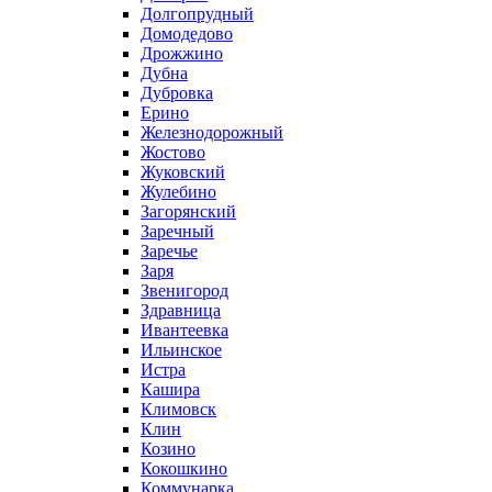
Долгопрудный
Домодедово
Дрожжино
Дубна
Дубровка
Ерино
Железнодорожный
Жостово
Жуковский
Жулебино
Загорянский
Заречный
Заречье
Заря
Звенигород
Здравница
Ивантеевка
Ильинское
Истра
Кашира
Климовск
Клин
Козино
Кокошкино
Коммунарка