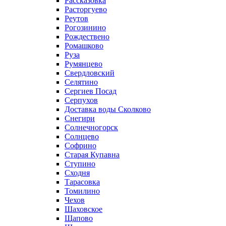
Рассказовка
Расторгуево
Реутов
Рогозинино
Рождествено
Ромашково
Руза
Румянцево
Свердловский
Селятино
Сергиев Посад
Серпухов
Доставка воды Сколково
Снегири
Солнечногорск
Солнцево
Софрино
Старая Купавна
Ступино
Сходня
Тарасовка
Томилино
Чехов
Шаховское
Щапово