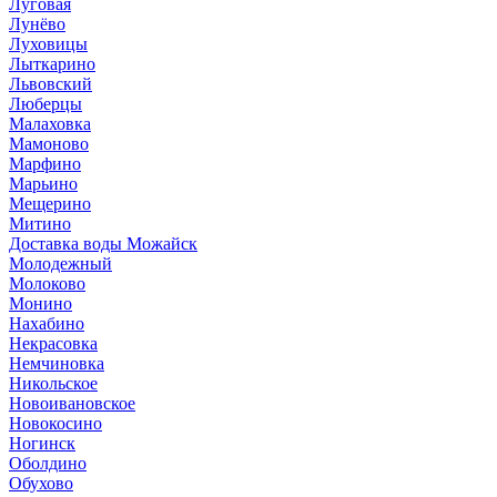
Луговая
Лунёво
Луховицы
Лыткарино
Львовский
Люберцы
Малаховка
Мамоново
Марфино
Марьино
Мещерино
Митино
Доставка воды Можайск
Молодежный
Молоково
Монино
Нахабино
Некрасовка
Немчиновка
Никольское
Новоивановское
Новокосино
Ногинск
Оболдино
Обухово