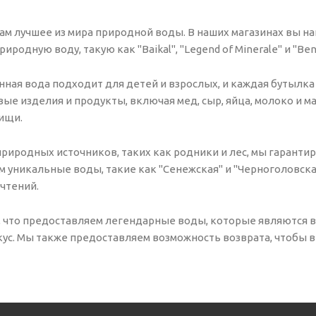
ам лучшее из мира природной воды. В наших магазинах вы н
иродную воду, такую как "Baikal", "Legend of Minerale" и "Ben
ная вода подходит для детей и взрослых, и каждая бутылка
ые изделия и продукты, включая мед, сыр, яйца, молоко и м
ищи.
природных источников, таких как родники и лес, мы гаранти
м уникальные воды, такие как "Сенежская" и "Черноголовск
чтений.
, что предоставляем легендарные воды, которые являются в
ус. Мы также предоставляем возможность возврата, чтобы в