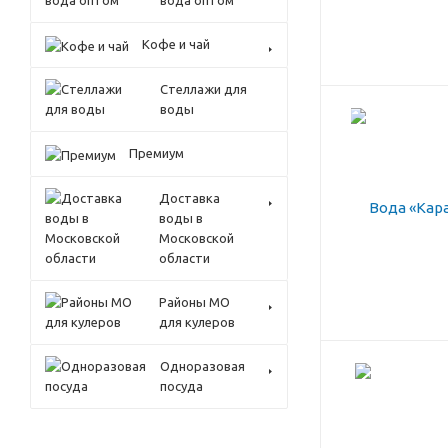
вода оптом
Кофе и чай
Стеллажи для
воды
Премиум
Доставка
воды в
Московской
области
Районы МО
для кулеров
Одноразовая
посуда