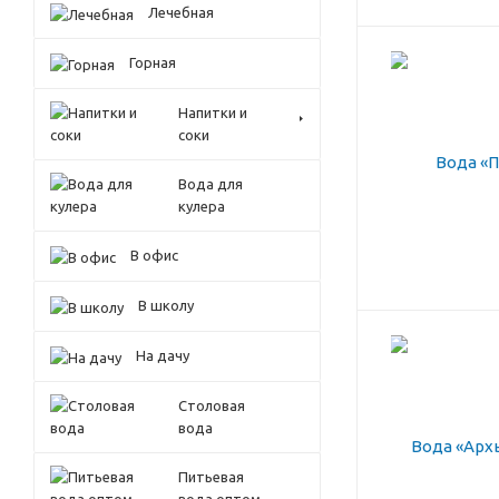
Лечебная
Горная
Напитки и
соки
Вода для
кулера
В офис
В школу
На дачу
Столовая
вода
Питьевая