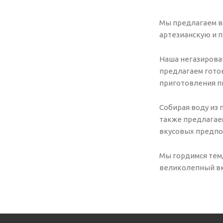
Мы предлагаем в
артезианскую и пр
Наша негазирован
предлагаем готов
приготовления п
Собирая воду из 
также предлагае
вкусовых предпо
Мы гордимся тем
великолепный вк