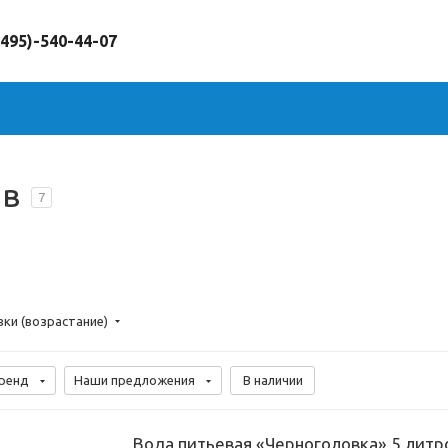
(495)-540-44-07
ов
7
вки (возрастание)
ренд
Наши предложения
В наличии
Вода питьевая «Черноголовка» 5 литр