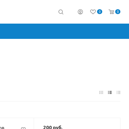
0
0
200
руб.
ов