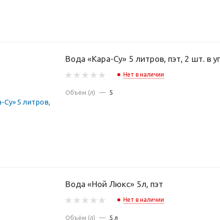
Вода «Кара-Су» 5 литров, пэт, 2 шт. в уп
Нет в наличии
Объём (л)
—
5
Вода «Ной Люкс» 5л, пэт
Нет в наличии
Объём (л)
—
5 л