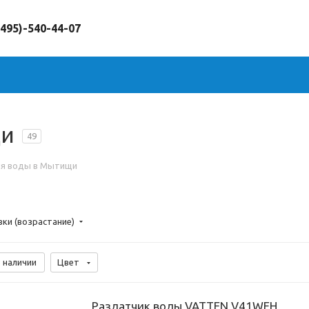
(495)-540-44-07
щи
49
ля воды в Мытищи
вки (возрастание)
 наличии
Цвет
Раздатчик воды VATTEN V41WFH