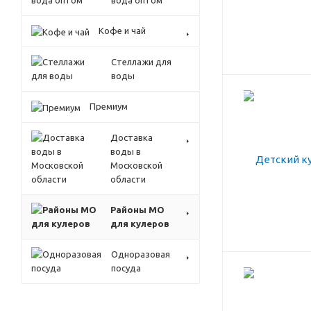
вода оптом
Кофе и чай
Стеллажи для
воды
Премиум
Доставка
воды в
Московской
области
Районы МО
для кулеров
Одноразовая
посуда