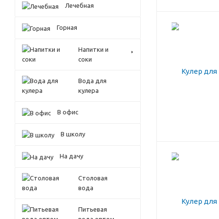
Лечебная
Горная
Напитки и
соки
Вода для
кулера
В офис
В школу
На дачу
Столовая
вода
Питьевая