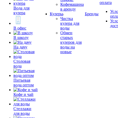
оплата
Кофемашина
Вода для
в аренду
Усл
кулера
Кулеры
Бренды
опл
Чистка
Усл
кулера для
дос
В офис
воды
Обмен
В школу
старых
кулеров для
На дачу
воды на
новые
Столовая
вода
Питьевая
вода оптом
Кофе и чай
Стеллажи
для воды