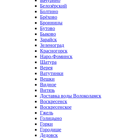
Бачурино
Белозёрский
Болтино
Брёхово
Бронницы
Бутово
Быково
Зарайск
Зеленоград
Красногорск
Наро-Фоминск
Шатура
Верея
Ватутинки
Вешки
Видное
Витязь
Доставка воды Волоколамск
Воскресенск
Воскресенское
Гжель
Голицыно
Горки
Городище
Дедовск