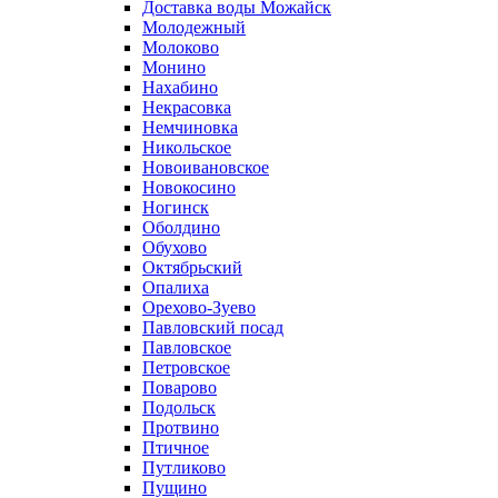
Доставка воды Можайск
Молодежный
Молоково
Монино
Нахабино
Некрасовка
Немчиновка
Никольское
Новоивановское
Новокосино
Ногинск
Оболдино
Обухово
Октябрьский
Опалиха
Орехово-Зуево
Павловский посад
Павловское
Петровское
Поварово
Подольск
Протвино
Птичное
Путликово
Пущино