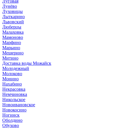
Луговая
Лунёво
Луховицы
Лыткарино
Львовский
Люберцы
Малаховка
Мамоново
Марфино
Марьино
Мещерино
Митино
Доставка воды Можайск
Молодежный
Молоково
Монино
Нахабино
Некрасовка
Немчиновка
Никольское
Новоивановское
Новокосино
Ногинск
Оболдино
Обухово