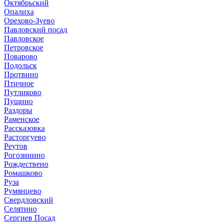
Октябрьский
Опалиха
Орехово-Зуево
Павловский посад
Павловское
Петровское
Поварово
Подольск
Протвино
Птичное
Путликово
Пущино
Раздоры
Раменское
Рассказовка
Расторгуево
Реутов
Рогозинино
Рождествено
Ромашково
Руза
Румянцево
Свердловский
Селятино
Сергиев Посад