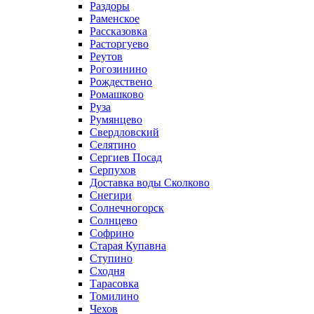
Раздоры
Раменское
Рассказовка
Расторгуево
Реутов
Рогозинино
Рождествено
Ромашково
Руза
Румянцево
Свердловский
Селятино
Сергиев Посад
Серпухов
Доставка воды Сколково
Снегири
Солнечногорск
Солнцево
Софрино
Старая Купавна
Ступино
Сходня
Тарасовка
Томилино
Чехов