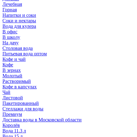
Лечебная
Горная
Напитки и соки
Соки и нектары
Вода для кулера
В офис
В школу
На дачу
Столовая вода
Питьевая вода оптом
Кофе и чай
Кофе
В зернах
Молотый
Растворимый
Кофе в капсулах
Чай
Листовой
Пакетированный
Стеллажи для воды
Премиум
Доставка воды в Московской области
Королёв
Вода 11.3 л
Вода 15 л