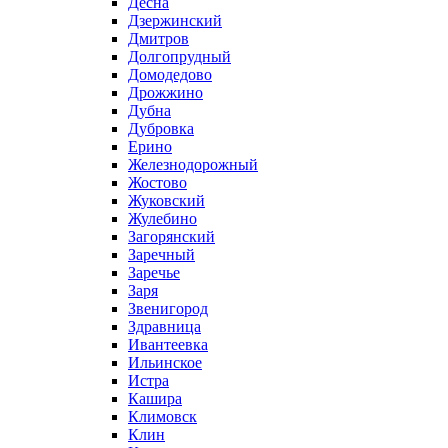
Десна
Дзержинский
Дмитров
Долгопрудный
Домодедово
Дрожжино
Дубна
Дубровка
Ерино
Железнодорожный
Жостово
Жуковский
Жулебино
Загорянский
Заречный
Заречье
Заря
Звенигород
Здравница
Ивантеевка
Ильинское
Истра
Кашира
Климовск
Клин