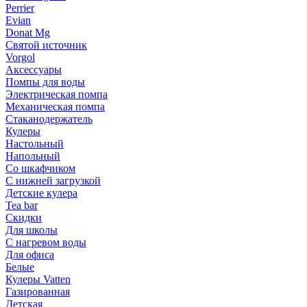
Perrier
Evian
Donat Mg
Святой источник
Vorgol
Аксессуары
Помпы для воды
Электрическая помпа
Механическая помпа
Стаканодержатель
Кулеры
Настольный
Напольный
Со шкафчиком
С нижней загрузкой
Детские кулера
Tea bar
Скидки
Для школы
С нагревом воды
Для офиса
Белые
Кулеры Vatten
Газированная
Детская