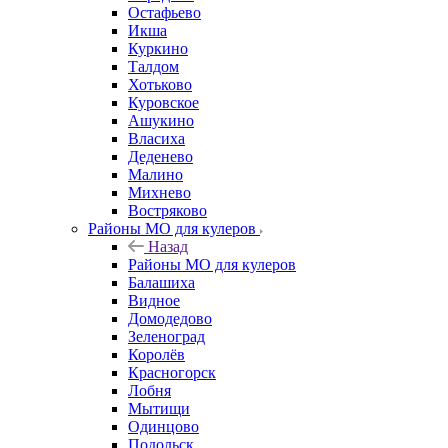
Остафьево
Икша
Куркино
Талдом
Хотьково
Куровское
Ашукино
Власиха
Деденево
Малино
Михнево
Востряково
Районы МО для кулеров
Назад
Районы МО для кулеров
Балашиха
Видное
Домодедово
Зеленоград
Королёв
Красногорск
Лобня
Мытищи
Одинцово
Подольск