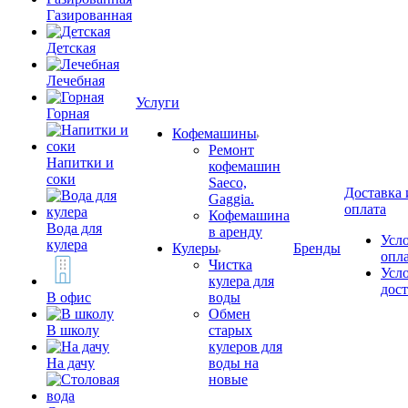
Газированная
Детская
Лечебная
Услуги
Горная
Кофемашины
Ремонт
Напитки и
кофемашин
соки
Saeco,
Доставка 
Gaggia.
оплата
Кофемашина
Вода для
в аренду
Усл
кулера
Кулеры
Бренды
опл
Чистка
Усл
кулера для
дос
В офис
воды
Обмен
В школу
старых
кулеров для
На дачу
воды на
новые