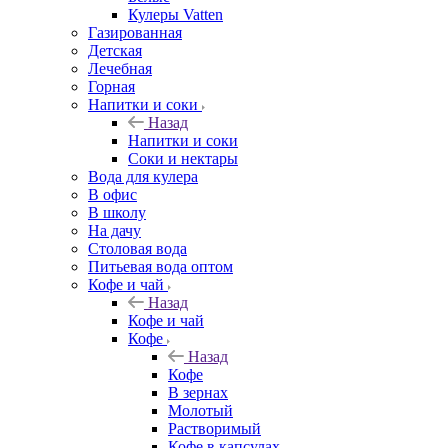
Кулеры Vatten
Газированная
Детская
Лечебная
Горная
Напитки и соки
Назад
Напитки и соки
Соки и нектары
Вода для кулера
В офис
В школу
На дачу
Столовая вода
Питьевая вода оптом
Кофе и чай
Назад
Кофе и чай
Кофе
Назад
Кофе
В зернах
Молотый
Растворимый
Кофе в капсулах