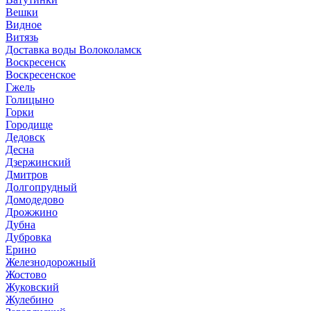
Вешки
Видное
Витязь
Доставка воды Волоколамск
Воскресенск
Воскресенское
Гжель
Голицыно
Горки
Городище
Дедовск
Десна
Дзержинский
Дмитров
Долгопрудный
Домодедово
Дрожжино
Дубна
Дубровка
Ерино
Железнодорожный
Жостово
Жуковский
Жулебино