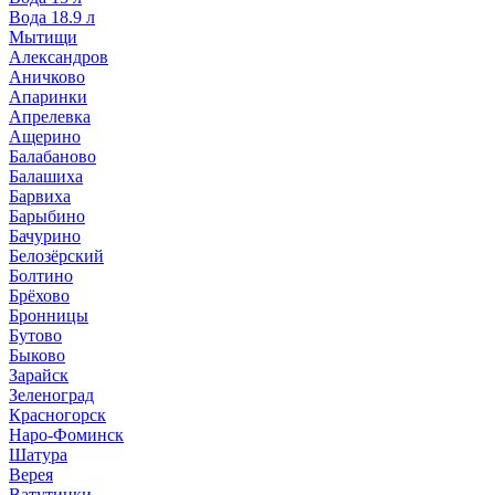
Вода 18.9 л
Мытищи
Александров
Аничково
Апаринки
Апрелевка
Ащерино
Балабаново
Балашиха
Барвиха
Барыбино
Бачурино
Белозёрский
Болтино
Брёхово
Бронницы
Бутово
Быково
Зарайск
Зеленоград
Красногорск
Наро-Фоминск
Шатура
Верея
Ватутинки