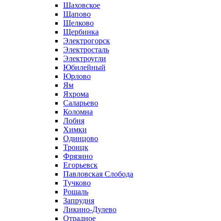
Шаховское
Щапово
Щелково
Щербинка
Электрогорск
Электросталь
Электроугли
Юбилейный
Юрлово
Ям
Яхрома
Саларьево
Коломна
Лобня
Химки
Одинцово
Троицк
Фрязино
Егорьевск
Павловская Слобода
Тучково
Рошаль
Запрудня
Ликино-Дулево
Отрадное