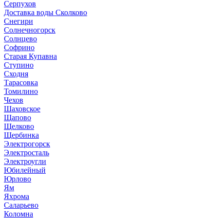
Серпухов
Доставка воды Сколково
Снегири
Солнечногорск
Солнцево
Софрино
Старая Купавна
Ступино
Сходня
Тарасовка
Томилино
Чехов
Шаховское
Щапово
Щелково
Щербинка
Электрогорск
Электросталь
Электроугли
Юбилейный
Юрлово
Ям
Яхрома
Саларьево
Коломна