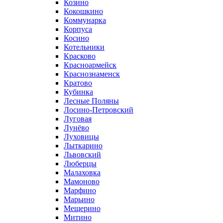
Козино
Кокошкино
Коммунарка
Корпуса
Косино
Котельники
Красково
Красноармейск
Краснознаменск
Кратово
Кубинка
Лесные Поляны
Лосино-Петровский
Луговая
Лунёво
Луховицы
Лыткарино
Львовский
Люберцы
Малаховка
Мамоново
Марфино
Марьино
Мещерино
Митино