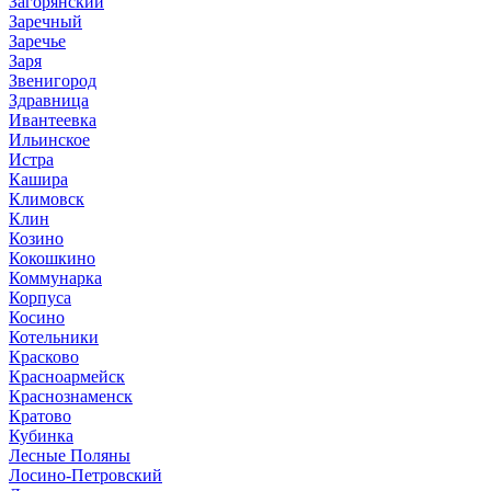
Загорянский
Заречный
Заречье
Заря
Звенигород
Здравница
Ивантеевка
Ильинское
Истра
Кашира
Климовск
Клин
Козино
Кокошкино
Коммунарка
Корпуса
Косино
Котельники
Красково
Красноармейск
Краснознаменск
Кратово
Кубинка
Лесные Поляны
Лосино-Петровский