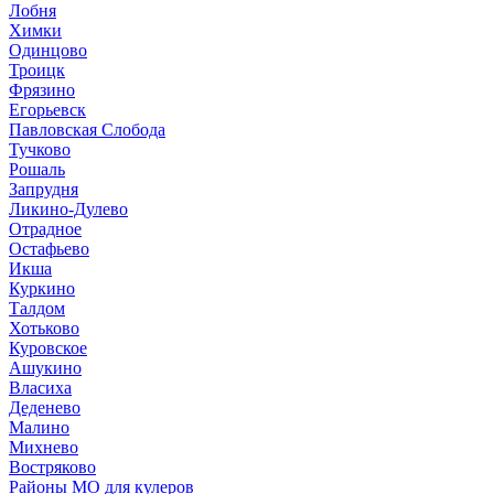
Лобня
Химки
Одинцово
Троицк
Фрязино
Егорьевск
Павловская Слобода
Тучково
Рошаль
Запрудня
Ликино-Дулево
Отрадное
Остафьево
Икша
Куркино
Талдом
Хотьково
Куровское
Ашукино
Власиха
Деденево
Малино
Михнево
Востряково
Районы МО для кулеров