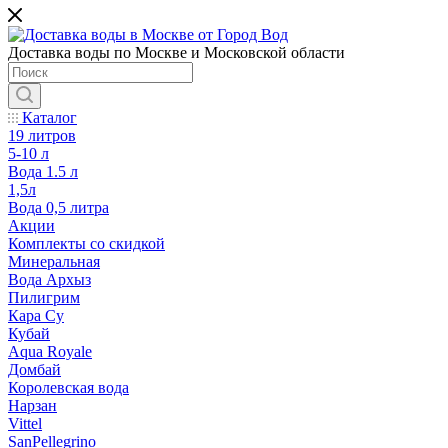
Доставка воды по Москве и Московской области
Каталог
19 литров
5-10 л
Вода 1.5 л
1,5л
Вода 0,5 литра
Акции
Комплекты со скидкой
Минеральная
Вода Архыз
Пилигрим
Кара Су
Кубай
Aqua Royale
Домбай
Королевская вода
Нарзан
Vittel
SanPellegrino