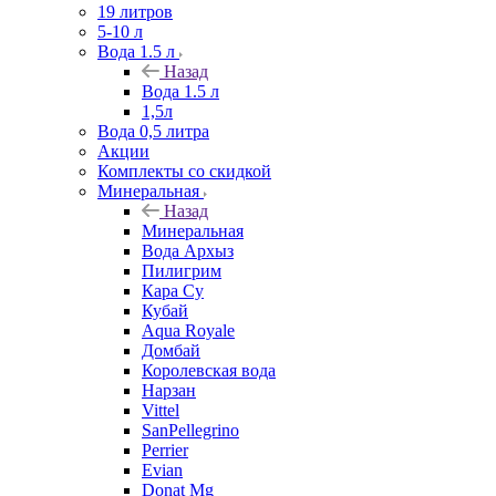
19 литров
5-10 л
Вода 1.5 л
Назад
Вода 1.5 л
1,5л
Вода 0,5 литра
Акции
Комплекты со скидкой
Минеральная
Назад
Минеральная
Вода Архыз
Пилигрим
Кара Су
Кубай
Aqua Royale
Домбай
Королевская вода
Нарзан
Vittel
SanPellegrino
Perrier
Evian
Donat Mg