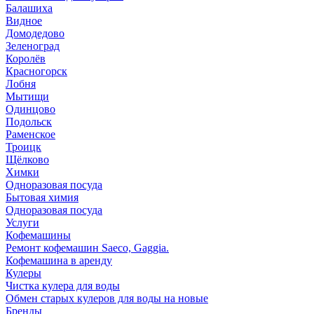
Балашиха
Видное
Домодедово
Зеленоград
Королёв
Красногорск
Лобня
Мытищи
Одинцово
Подольск
Раменское
Троицк
Щёлково
Химки
Одноразовая посуда
Бытовая химия
Одноразовая посуда
Услуги
Кофемашины
Ремонт кофемашин Saeco, Gaggia.
Кофемашина в аренду
Кулеры
Чистка кулера для воды
Обмен старых кулеров для воды на новые
Бренды