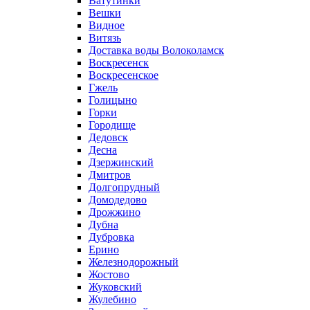
Ватутинки
Вешки
Видное
Витязь
Доставка воды Волоколамск
Воскресенск
Воскресенское
Гжель
Голицыно
Горки
Городище
Дедовск
Десна
Дзержинский
Дмитров
Долгопрудный
Домодедово
Дрожжино
Дубна
Дубровка
Ерино
Железнодорожный
Жостово
Жуковский
Жулебино