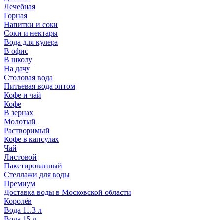
Лечебная
Горная
Напитки и соки
Соки и нектары
Вода для кулера
В офис
В школу
На дачу
Столовая вода
Питьевая вода оптом
Кофе и чай
Кофе
В зернах
Молотый
Растворимый
Кофе в капсулах
Чай
Листовой
Пакетированный
Стеллажи для воды
Премиум
Доставка воды в Московской области
Королёв
Вода 11.3 л
Вода 15 л