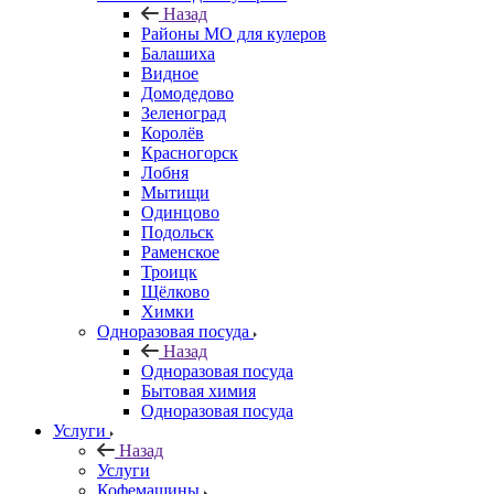
Назад
Районы МО для кулеров
Балашиха
Видное
Домодедово
Зеленоград
Королёв
Красногорск
Лобня
Мытищи
Одинцово
Подольск
Раменское
Троицк
Щёлково
Химки
Одноразовая посуда
Назад
Одноразовая посуда
Бытовая химия
Одноразовая посуда
Услуги
Назад
Услуги
Кофемашины