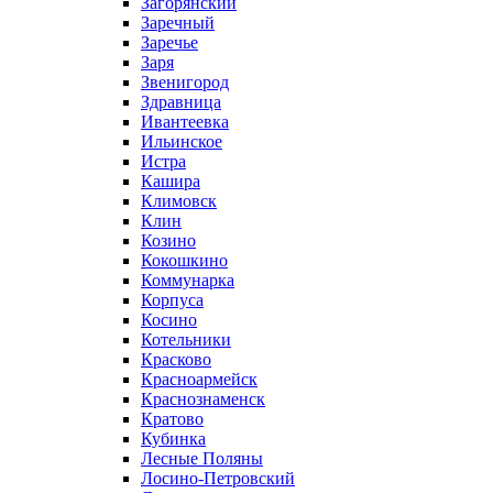
Загорянский
Заречный
Заречье
Заря
Звенигород
Здравница
Ивантеевка
Ильинское
Истра
Кашира
Климовск
Клин
Козино
Кокошкино
Коммунарка
Корпуса
Косино
Котельники
Красково
Красноармейск
Краснознаменск
Кратово
Кубинка
Лесные Поляны
Лосино-Петровский