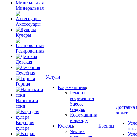
Минеральная
Аксессуары
Кулеры
Газированная
Детская
Лечебная
Услуги
Горная
Кофемашины
Ремонт
кофемашин
Напитки и
Saeco,
соки
Доставка 
Gaggia.
оплата
Кофемашина
в аренду
Вода для
Усл
Кулеры
Бренды
кулера
опл
Чистка
Усл
кулера для