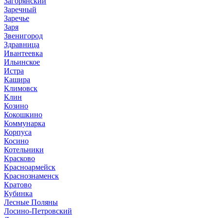
Загорянский
Заречный
Заречье
Заря
Звенигород
Здравница
Ивантеевка
Ильинское
Истра
Кашира
Климовск
Клин
Козино
Кокошкино
Коммунарка
Корпуса
Косино
Котельники
Красково
Красноармейск
Краснознаменск
Кратово
Кубинка
Лесные Поляны
Лосино-Петровский