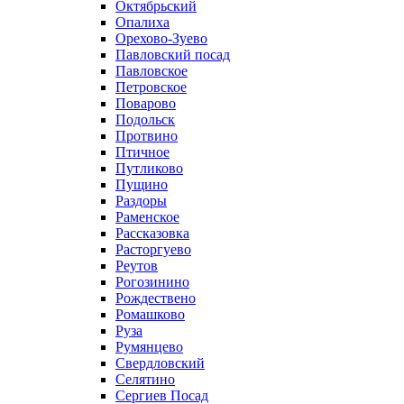
Октябрьский
Опалиха
Орехово-Зуево
Павловский посад
Павловское
Петровское
Поварово
Подольск
Протвино
Птичное
Путликово
Пущино
Раздоры
Раменское
Рассказовка
Расторгуево
Реутов
Рогозинино
Рождествено
Ромашково
Руза
Румянцево
Свердловский
Селятино
Сергиев Посад