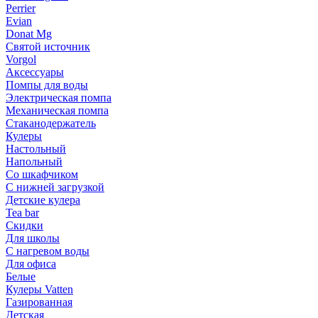
Perrier
Evian
Donat Mg
Святой источник
Vorgol
Аксессуары
Помпы для воды
Электрическая помпа
Механическая помпа
Стаканодержатель
Кулеры
Настольный
Напольный
Со шкафчиком
С нижней загрузкой
Детские кулера
Tea bar
Скидки
Для школы
С нагревом воды
Для офиса
Белые
Кулеры Vatten
Газированная
Детская