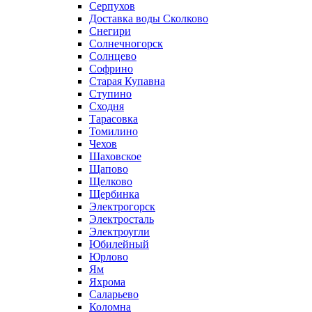
Серпухов
Доставка воды Сколково
Снегири
Солнечногорск
Солнцево
Софрино
Старая Купавна
Ступино
Сходня
Тарасовка
Томилино
Чехов
Шаховское
Щапово
Щелково
Щербинка
Электрогорск
Электросталь
Электроугли
Юбилейный
Юрлово
Ям
Яхрома
Саларьево
Коломна