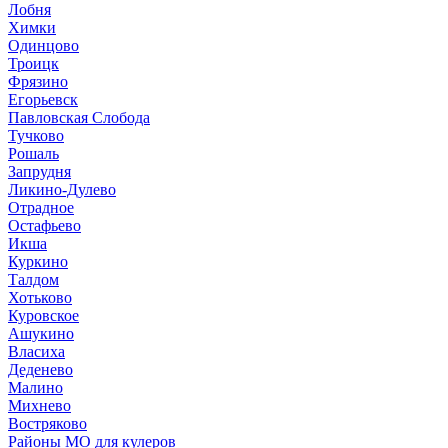
Лобня
Химки
Одинцово
Троицк
Фрязино
Егорьевск
Павловская Слобода
Тучково
Рошаль
Запрудня
Ликино-Дулево
Отрадное
Остафьево
Икша
Куркино
Талдом
Хотьково
Куровское
Ашукино
Власиха
Деденево
Малино
Михнево
Востряково
Районы МО для кулеров