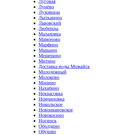
Луговая
Лунёво
Луховицы
Лыткарино
Львовский
Люберцы
Малаховка
Мамоново
Марфино
Марьино
Мещерино
Митино
Доставка воды Можайск
Молодежный
Молоково
Монино
Нахабино
Некрасовка
Немчиновка
Никольское
Новоивановское
Новокосино
Ногинск
Оболдино
Обухово