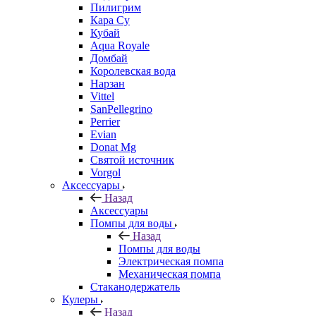
Пилигрим
Кара Су
Кубай
Aqua Royale
Домбай
Королевская вода
Нарзан
Vittel
SanPellegrino
Perrier
Evian
Donat Mg
Святой источник
Vorgol
Аксессуары
Назад
Аксессуары
Помпы для воды
Назад
Помпы для воды
Электрическая помпа
Механическая помпа
Стаканодержатель
Кулеры
Назад