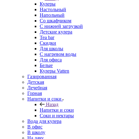
Кулеры
Настольный
Напольный
Со шкафчиком
С нижней загрузкой
Детские кулера
Tea bar
Скидки
Для школы
С нагревом воды
Для офиса
Белые
Кулеры Vatten
Газированная
Детская
Лечебная
Горная
Напитки и соки
Назад
Напитки и соки
Соки и нектары
Вода для кулера
В офис
В школу
На дачу