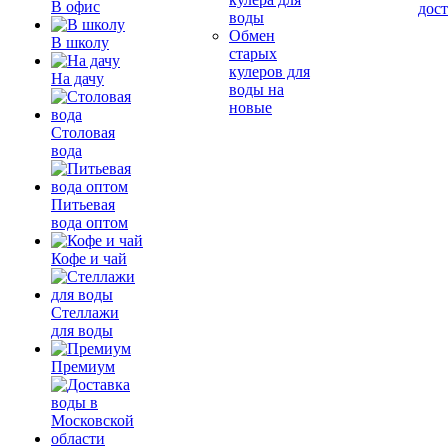
В офис
дос
воды
Обмен
В школу
старых
кулеров для
На дачу
воды на
новые
Столовая
вода
Питьевая
вода оптом
Кофе и чай
Стеллажи
для воды
Премиум