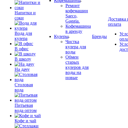
Кофемашины
Ремонт
кофемашин
Напитки и
Saeco,
соки
Доставка 
Gaggia.
оплата
Кофемашина
в аренду
Вода для
Усл
Кулеры
Бренды
кулера
опл
Чистка
Усл
кулера для
В офис
дос
воды
Обмен
В школу
старых
кулеров для
На дачу
воды на
новые
Столовая
вода
Питьевая
вода оптом
Кофе и чай