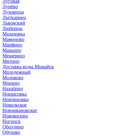
Луговая
Лунёво
Луховицы
Лыткарино
Львовский
Люберцы
Малаховка
Мамоново
Марфино
Марьино
Мещерино
Митино
Доставка воды Можайск
Молодежный
Молоково
Монино
Нахабино
Некрасовка
Немчиновка
Никольское
Новоивановское
Новокосино
Ногинск
Оболдино
Обухово