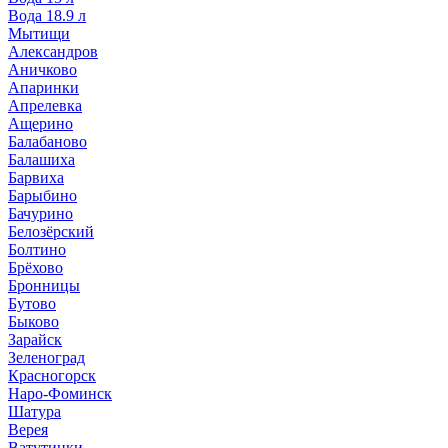
Вода 18.9 л
Мытищи
Александров
Аничково
Апаринки
Апрелевка
Ащерино
Балабаново
Балашиха
Барвиха
Барыбино
Бачурино
Белозёрский
Болтино
Брёхово
Бронницы
Бутово
Быково
Зарайск
Зеленоград
Красногорск
Наро-Фоминск
Шатура
Верея
Ватутинки