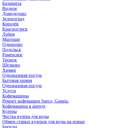
Балашиха
Видное
Домодедово
Зеленоград
Королёв
Красногорск
Лобня
Мытищи
Одинцово
Подольск
Раменское
Троицк
Щёлково
Химки
Одноразовая посуда
Бытовая химия
Одноразовая посуда
Услуги
Кофемашины
Ремонт кофемашин Saeco, Gaggia.
Кофемашина в аренду
Кулеры
Чистка кулера для воды
Обмен старых кулеров для воды на новые
Бренды