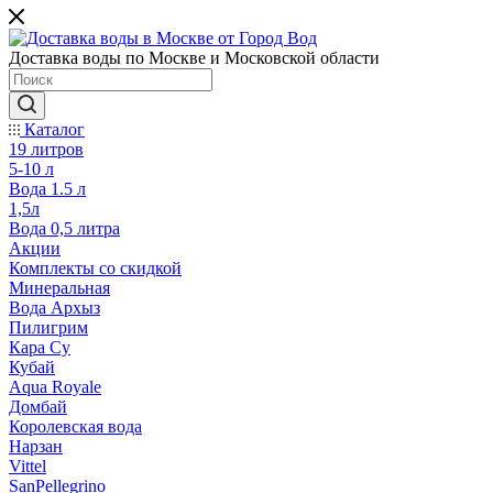
Доставка воды по Москве и Московской области
Каталог
19 литров
5-10 л
Вода 1.5 л
1,5л
Вода 0,5 литра
Акции
Комплекты со скидкой
Минеральная
Вода Архыз
Пилигрим
Кара Су
Кубай
Aqua Royale
Домбай
Королевская вода
Нарзан
Vittel
SanPellegrino