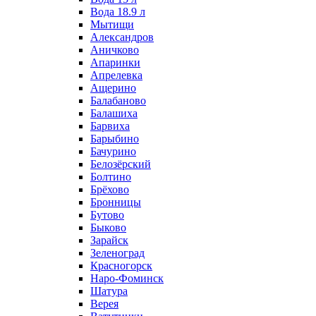
Вода 18.9 л
Мытищи
Александров
Аничково
Апаринки
Апрелевка
Ащерино
Балабаново
Балашиха
Барвиха
Барыбино
Бачурино
Белозёрский
Болтино
Брёхово
Бронницы
Бутово
Быково
Зарайск
Зеленоград
Красногорск
Наро-Фоминск
Шатура
Верея