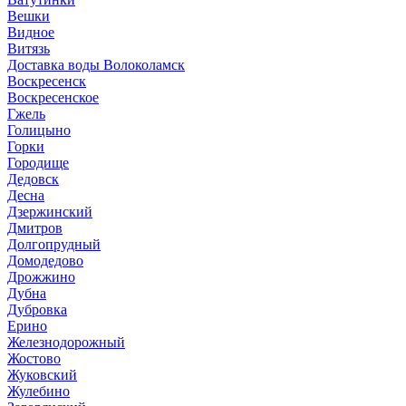
Вешки
Видное
Витязь
Доставка воды Волоколамск
Воскресенск
Воскресенское
Гжель
Голицыно
Горки
Городище
Дедовск
Десна
Дзержинский
Дмитров
Долгопрудный
Домодедово
Дрожжино
Дубна
Дубровка
Ерино
Железнодорожный
Жостово
Жуковский
Жулебино