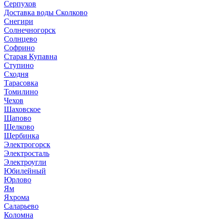
Серпухов
Доставка воды Сколково
Снегири
Солнечногорск
Солнцево
Софрино
Старая Купавна
Ступино
Сходня
Тарасовка
Томилино
Чехов
Шаховское
Щапово
Щелково
Щербинка
Электрогорск
Электросталь
Электроугли
Юбилейный
Юрлово
Ям
Яхрома
Саларьево
Коломна