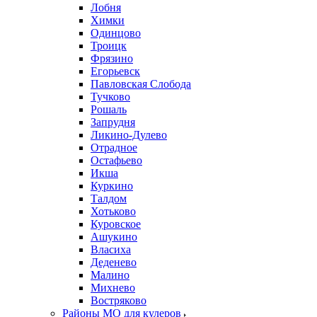
Лобня
Химки
Одинцово
Троицк
Фрязино
Егорьевск
Павловская Слобода
Тучково
Рошаль
Запрудня
Ликино-Дулево
Отрадное
Остафьево
Икша
Куркино
Талдом
Хотьково
Куровское
Ашукино
Власиха
Деденево
Малино
Михнево
Востряково
Районы МО для кулеров