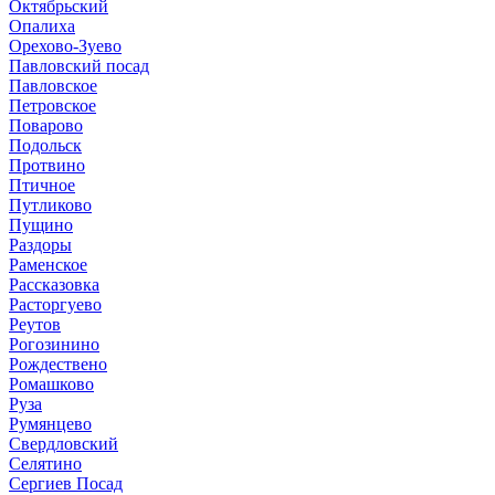
Октябрьский
Опалиха
Орехово-Зуево
Павловский посад
Павловское
Петровское
Поварово
Подольск
Протвино
Птичное
Путликово
Пущино
Раздоры
Раменское
Рассказовка
Расторгуево
Реутов
Рогозинино
Рождествено
Ромашково
Руза
Румянцево
Свердловский
Селятино
Сергиев Посад