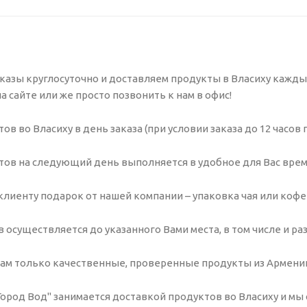
казы круглосуточно и доставляем продукты в Власиху кажды
а сайте или же просто позвонить к нам в офис!
ов во Власиху в день заказа (при условии заказа до 12 часо
ов на следующий день выполняется в удобное для Вас время,
лиенту подарок от нашей компании – упаковка чая или кофе
 осуществляется до указанного Вами места, в том числе и ра
ам только качественные, проверенные продукты из Армени
ород Вод" занимается доставкой продуктов во Власиху и мы