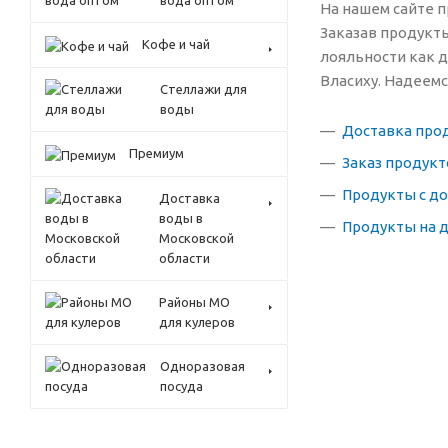
вода оптом
На нашем сайте п
Заказав продукты
Кофе и чай
лояльности как д
Власиху. Надеемс
Стеллажи для
воды
Доставка прод
Премиум
Заказ продукт
Продукты с до
Доставка
воды в
Продукты на 
Московской
области
Районы МО
для кулеров
Одноразовая
посуда