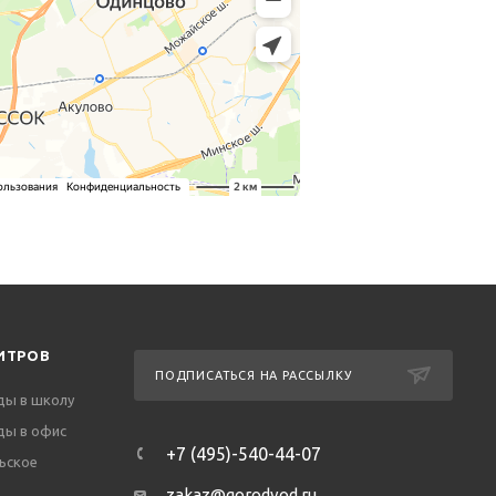
ИТРОВ
ПОДПИСАТЬСЯ НА РАССЫЛКУ
ды в школу
ды в офис
+7 (495)-540-44-07
ьское
zakaz@gorodvod.ru