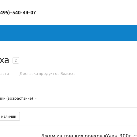
(495)-540-44-07
ха
2
—
ласти
Доставка продуктов Власиха
вки (возрастание)
 наличии
Джем из грецких орехов «Yan», 300г, 