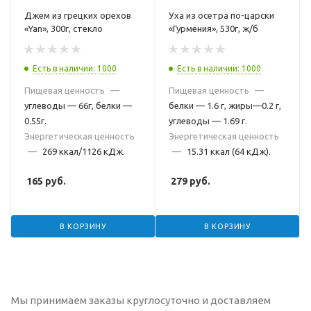
Джем из грецких орехов
Уха из осетра по-царски
«Yan», 300г, стекло
«Гурмения», 530г, ж/б
Есть в наличии: 1000
Есть в наличии: 1000
Пищевая ценность
—
Пищевая ценность
—
углеводы — 66г, белки —
белки — 1.6 г, жиры—0.2 г,
0.55г.
углеводы — 1.69 г.
Энергетическая ценность
Энергетическая ценность
—
269 ккал/1126 кДж.
—
15.31 ккал (64 кДж).
165
руб.
279
руб.
В КОРЗИНУ
В КОРЗИНУ
Мы принимаем заказы круглосуточно и доставляем