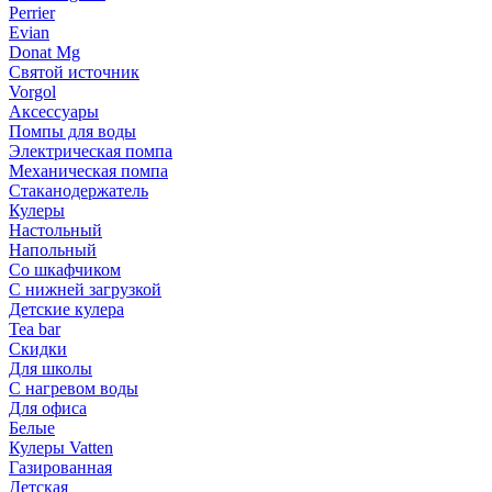
Perrier
Evian
Donat Mg
Святой источник
Vorgol
Аксессуары
Помпы для воды
Электрическая помпа
Механическая помпа
Стаканодержатель
Кулеры
Настольный
Напольный
Со шкафчиком
С нижней загрузкой
Детские кулера
Tea bar
Скидки
Для школы
С нагревом воды
Для офиса
Белые
Кулеры Vatten
Газированная
Детская