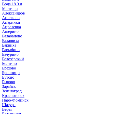
Вода 18.9 л
Мытищи
Александров
Аничково
Апаринки
Апрелевка
Ащерино
Балабаново
Балашиха
Барвиха
Барыбино
Бачурино
Белозёрский
Болтино
Брёхово
Бронницы
Бутово
Быково
Зарайск
Зеленоград
Красногорск
Наро-Фоминск
Шатура
Верея
Ватутинки