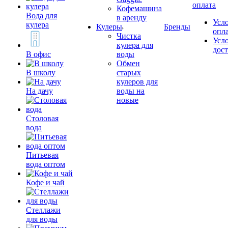
оплата
Кофемашина
Вода для
в аренду
Усл
кулера
Кулеры
Бренды
опл
Чистка
Усл
кулера для
дос
В офис
воды
Обмен
В школу
старых
кулеров для
На дачу
воды на
новые
Столовая
вода
Питьевая
вода оптом
Кофе и чай
Стеллажи
для воды