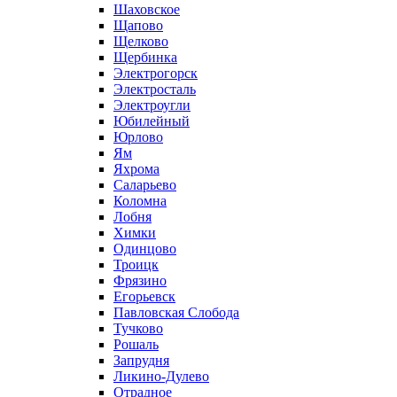
Шаховское
Щапово
Щелково
Щербинка
Электрогорск
Электросталь
Электроугли
Юбилейный
Юрлово
Ям
Яхрома
Саларьево
Коломна
Лобня
Химки
Одинцово
Троицк
Фрязино
Егорьевск
Павловская Слобода
Тучково
Рошаль
Запрудня
Ликино-Дулево
Отрадное