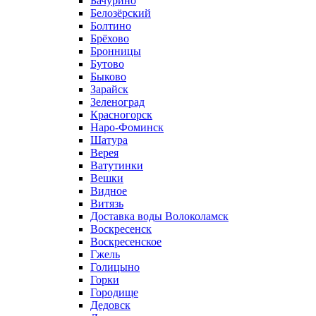
Бачурино
Белозёрский
Болтино
Брёхово
Бронницы
Бутово
Быково
Зарайск
Зеленоград
Красногорск
Наро-Фоминск
Шатура
Верея
Ватутинки
Вешки
Видное
Витязь
Доставка воды Волоколамск
Воскресенск
Воскресенское
Гжель
Голицыно
Горки
Городище
Дедовск