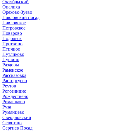
Октябрьский
Опалиха
Орехово-Зуево
Павловский посад
Павловское
Петровское
Поварово
Подольск
Протвино
Птичное
Путликово
Пущино
Раздоры
Раменское
Рассказовка
Расторгуево
Реутов
Рогозинино
Рождествено
Ромашково
Руза
Румянцево
Свердловский
Селятино
Сергиев Посад