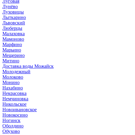
Луговая
Лунёво
Луховицы
Лыткарино
Львовский
Люберцы
Малаховка
Мамоново
Марфино
Марьино
Мещерино
Митино
Доставка воды Можайск
Молодежный
Молоково
Монино
Нахабино
Некрасовка
Немчиновка
Никольское
Новоивановское
Новокосино
Ногинск
Оболдино
Обухово