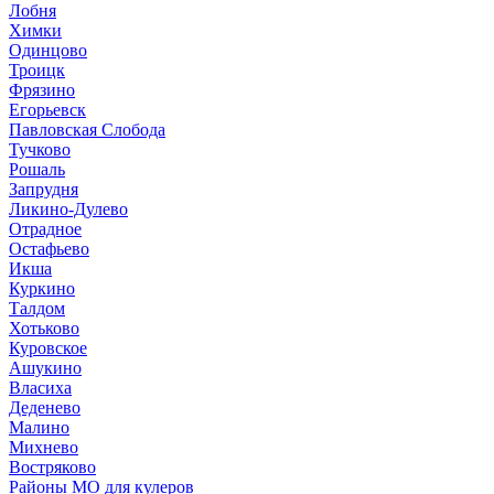
Лобня
Химки
Одинцово
Троицк
Фрязино
Егорьевск
Павловская Слобода
Тучково
Рошаль
Запрудня
Ликино-Дулево
Отрадное
Остафьево
Икша
Куркино
Талдом
Хотьково
Куровское
Ашукино
Власиха
Деденево
Малино
Михнево
Востряково
Районы МО для кулеров