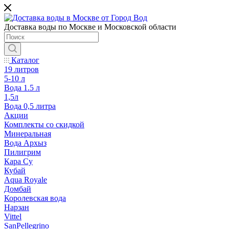
Доставка воды по Москве и Московской области
Каталог
19 литров
5-10 л
Вода 1.5 л
1,5л
Вода 0,5 литра
Акции
Комплекты со скидкой
Минеральная
Вода Архыз
Пилигрим
Кара Су
Кубай
Aqua Royale
Домбай
Королевская вода
Нарзан
Vittel
SanPellegrino