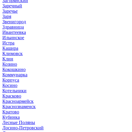
Загорянский
Заречный
Заречье
Заря
Звенигород
Здравница
Ивантеевка
Ильинское
Истра
Кашира
Климовск
Клин
Козино
Кокошкино
Коммунарка
Корпуса
Косино
Котельники
Красково
Красноармейск
Краснознаменск
Кратово
Кубинка
Лесные Поляны
Лосино-Петровский