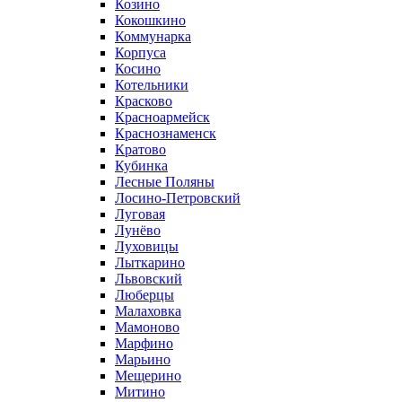
Козино
Кокошкино
Коммунарка
Корпуса
Косино
Котельники
Красково
Красноармейск
Краснознаменск
Кратово
Кубинка
Лесные Поляны
Лосино-Петровский
Луговая
Лунёво
Луховицы
Лыткарино
Львовский
Люберцы
Малаховка
Мамоново
Марфино
Марьино
Мещерино
Митино