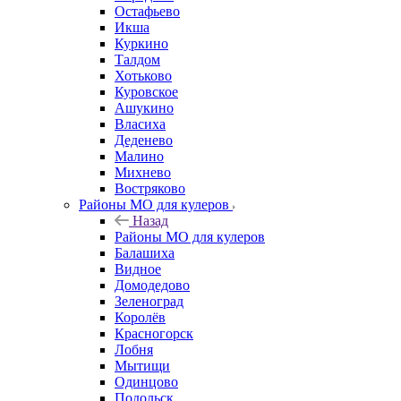
Остафьево
Икша
Куркино
Талдом
Хотьково
Куровское
Ашукино
Власиха
Деденево
Малино
Михнево
Востряково
Районы МО для кулеров
Назад
Районы МО для кулеров
Балашиха
Видное
Домодедово
Зеленоград
Королёв
Красногорск
Лобня
Мытищи
Одинцово
Подольск