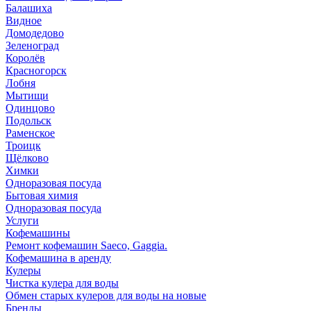
Балашиха
Видное
Домодедово
Зеленоград
Королёв
Красногорск
Лобня
Мытищи
Одинцово
Подольск
Раменское
Троицк
Щёлково
Химки
Одноразовая посуда
Бытовая химия
Одноразовая посуда
Услуги
Кофемашины
Ремонт кофемашин Saeco, Gaggia.
Кофемашина в аренду
Кулеры
Чистка кулера для воды
Обмен старых кулеров для воды на новые
Бренды