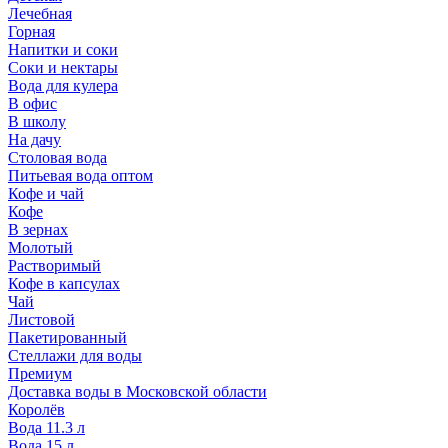
Лечебная
Горная
Напитки и соки
Соки и нектары
Вода для кулера
В офис
В школу
На дачу
Столовая вода
Питьевая вода оптом
Кофе и чай
Кофе
В зернах
Молотый
Растворимый
Кофе в капсулах
Чай
Листовой
Пакетированный
Стеллажи для воды
Премиум
Доставка воды в Московской области
Королёв
Вода 11.3 л
Вода 15 л