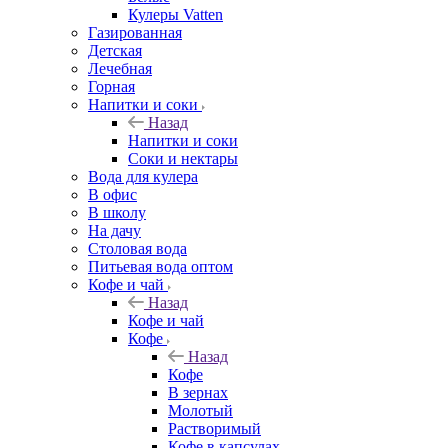
Кулеры Vatten
Газированная
Детская
Лечебная
Горная
Напитки и соки
Назад
Напитки и соки
Соки и нектары
Вода для кулера
В офис
В школу
На дачу
Столовая вода
Питьевая вода оптом
Кофе и чай
Назад
Кофе и чай
Кофе
Назад
Кофе
В зернах
Молотый
Растворимый
Кофе в капсулах