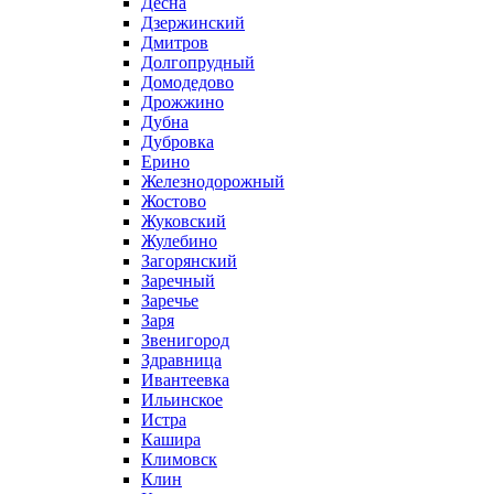
Десна
Дзержинский
Дмитров
Долгопрудный
Домодедово
Дрожжино
Дубна
Дубровка
Ерино
Железнодорожный
Жостово
Жуковский
Жулебино
Загорянский
Заречный
Заречье
Заря
Звенигород
Здравница
Ивантеевка
Ильинское
Истра
Кашира
Климовск
Клин