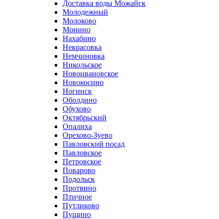
Доставка воды Можайск
Молодежный
Молоково
Монино
Нахабино
Некрасовка
Немчиновка
Никольское
Новоивановское
Новокосино
Ногинск
Оболдино
Обухово
Октябрьский
Опалиха
Орехово-Зуево
Павловский посад
Павловское
Петровское
Поварово
Подольск
Протвино
Птичное
Путликово
Пущино