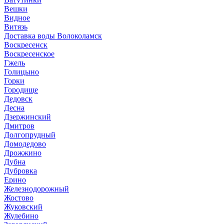
Вешки
Видное
Витязь
Доставка воды Волоколамск
Воскресенск
Воскресенское
Гжель
Голицыно
Горки
Городище
Дедовск
Десна
Дзержинский
Дмитров
Долгопрудный
Домодедово
Дрожжино
Дубна
Дубровка
Ерино
Железнодорожный
Жостово
Жуковский
Жулебино