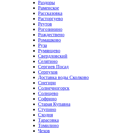
Раздоры
Раменское
Рассказовка
Расторгуево
Реутов
Рогозинино
Рождествено
Ромашково
Руза
Румянцево
Свердловский
Селятино
Сергиев Посад
Серпухов
Доставка воды Сколково
Снегири
Солнечногорск
Солнцево
Софрино
Старая Купавна
Ступино
Сходня
Тарасовка
Томилино
Чехов