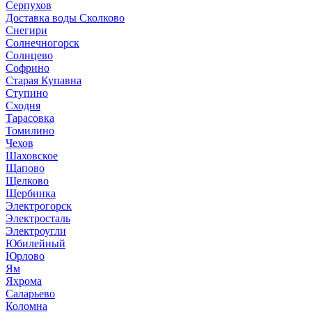
Серпухов
Доставка воды Сколково
Снегири
Солнечногорск
Солнцево
Софрино
Старая Купавна
Ступино
Сходня
Тарасовка
Томилино
Чехов
Шаховское
Щапово
Щелково
Щербинка
Электрогорск
Электросталь
Электроугли
Юбилейный
Юрлово
Ям
Яхрома
Саларьево
Коломна