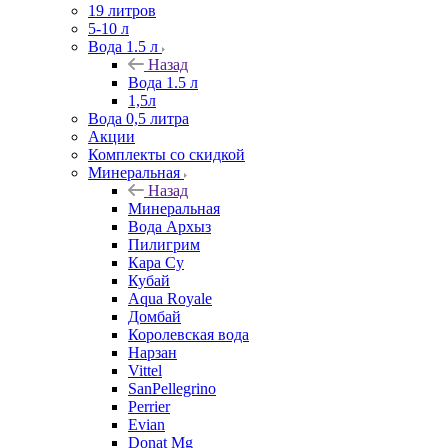
19 литров
5-10 л
Вода 1.5 л
Назад
Вода 1.5 л
1,5л
Вода 0,5 литра
Акции
Комплекты со скидкой
Минеральная
Назад
Минеральная
Вода Архыз
Пилигрим
Кара Су
Кубай
Aqua Royale
Домбай
Королевская вода
Нарзан
Vittel
SanPellegrino
Perrier
Evian
Donat Mg