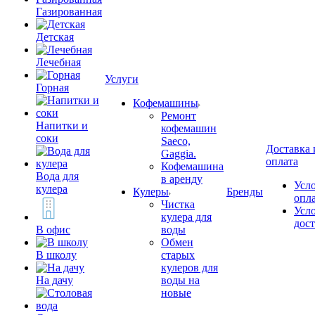
Газированная
Детская
Лечебная
Услуги
Горная
Кофемашины
Ремонт
Напитки и
кофемашин
соки
Saeco,
Доставка 
Gaggia.
оплата
Кофемашина
Вода для
в аренду
Усл
кулера
Кулеры
Бренды
опл
Чистка
Усл
кулера для
дос
В офис
воды
Обмен
В школу
старых
кулеров для
На дачу
воды на
новые