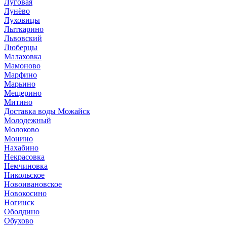
Луговая
Лунёво
Луховицы
Лыткарино
Львовский
Люберцы
Малаховка
Мамоново
Марфино
Марьино
Мещерино
Митино
Доставка воды Можайск
Молодежный
Молоково
Монино
Нахабино
Некрасовка
Немчиновка
Никольское
Новоивановское
Новокосино
Ногинск
Оболдино
Обухово