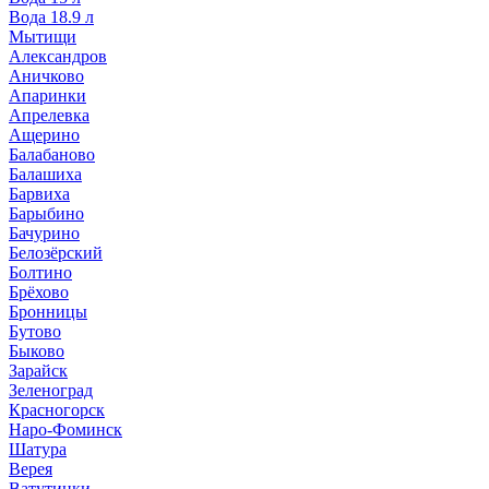
Вода 18.9 л
Мытищи
Александров
Аничково
Апаринки
Апрелевка
Ащерино
Балабаново
Балашиха
Барвиха
Барыбино
Бачурино
Белозёрский
Болтино
Брёхово
Бронницы
Бутово
Быково
Зарайск
Зеленоград
Красногорск
Наро-Фоминск
Шатура
Верея
Ватутинки