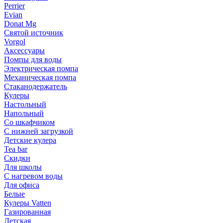
Perrier
Evian
Donat Mg
Святой источник
Vorgol
Аксессуары
Помпы для воды
Электрическая помпа
Механическая помпа
Стаканодержатель
Кулеры
Настольный
Напольный
Со шкафчиком
С нижней загрузкой
Детские кулера
Tea bar
Скидки
Для школы
С нагревом воды
Для офиса
Белые
Кулеры Vatten
Газированная
Детская