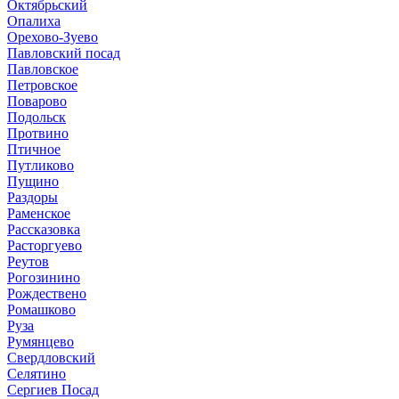
Октябрьский
Опалиха
Орехово-Зуево
Павловский посад
Павловское
Петровское
Поварово
Подольск
Протвино
Птичное
Путликово
Пущино
Раздоры
Раменское
Рассказовка
Расторгуево
Реутов
Рогозинино
Рождествено
Ромашково
Руза
Румянцево
Свердловский
Селятино
Сергиев Посад