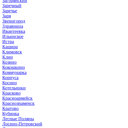
Загорянский
Заречный
Заречье
Заря
Звенигород
Здравница
Ивантеевка
Ильинское
Истра
Кашира
Климовск
Клин
Козино
Кокошкино
Коммунарка
Корпуса
Косино
Котельники
Красково
Красноармейск
Краснознаменск
Кратово
Кубинка
Лесные Поляны
Лосино-Петровский