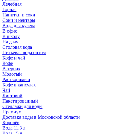
Лечебная
Горная
Напитки и соки
Соки и нектары
Вода для кулера
В офис
В школу
На дачу
Столовая вода
Питьевая вода оптом
Кофе и чай
Кофе
В зернах
Молотый
Растворимый
Кофе в капсулах
Чай
Листовой
Пакетированный
Стеллажи для воды
Премиум
Доставка воды в Московской области
Королёв
Вода 11.3 л
Вода 15 л