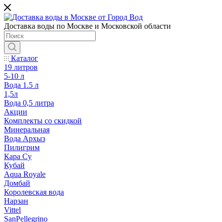
Доставка воды по Москве и Московской области
Каталог
19 литров
5-10 л
Вода 1.5 л
1,5л
Вода 0,5 литра
Акции
Комплекты со скидкой
Минеральная
Вода Архыз
Пилигрим
Кара Су
Кубай
Aqua Royale
Домбай
Королевская вода
Нарзан
Vittel
SanPellegrino