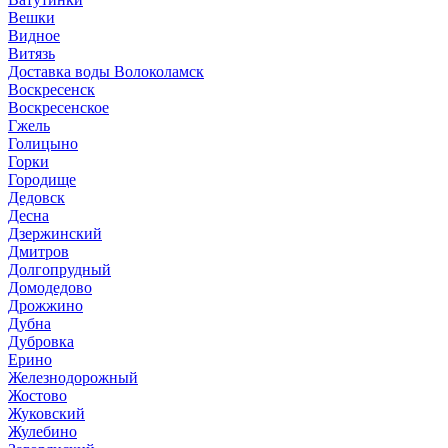
Вешки
Видное
Витязь
Доставка воды Волоколамск
Воскресенск
Воскресенское
Гжель
Голицыно
Горки
Городище
Дедовск
Десна
Дзержинский
Дмитров
Долгопрудный
Домодедово
Дрожжино
Дубна
Дубровка
Ерино
Железнодорожный
Жостово
Жуковский
Жулебино