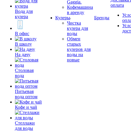
Gaggia.
оплата
Кофемашина
Вода для
в аренду
Усл
кулера
Кулеры
Бренды
опл
Чистка
Усл
кулера для
дос
В офис
воды
Обмен
В школу
старых
кулеров для
На дачу
воды на
новые
Столовая
вода
Питьевая
вода оптом
Кофе и чай
Стеллажи
для воды