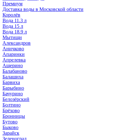
Премиум
Доставка воды в Московской области
Королёв
Вода 11.3 л
Вода 15 л
Вода 18.9 л
Мытищи
Александров
Аничково
Апаринки
Апрелевка
Ащерино
Балабаново
Балашиха
Барвиха
Барыбино
Бачурино
Белозёрский
Болтино
Брёхово
Бронницы
Бутово
Быково
Зарайск
Зеленоград