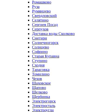
Ромашково
Руза
Румянцево
Свердловский
Селятино
Сергиев Посад
Серпухов
Доставка воды Сколково
Снегири
Солнечногорск
Солнцево
Софрино
Старая Купавна
Ступино
Сходня
Тарасовка
Томилино
Чехов
Шаховское
Щапово
Щелково
Щербинка
Электрогорск
Электросталь
Электроугли