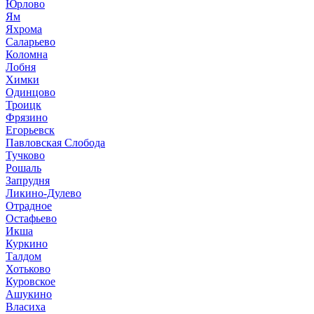
Юрлово
Ям
Яхрома
Саларьево
Коломна
Лобня
Химки
Одинцово
Троицк
Фрязино
Егорьевск
Павловская Слобода
Тучково
Рошаль
Запрудня
Ликино-Дулево
Отрадное
Остафьево
Икша
Куркино
Талдом
Хотьково
Куровское
Ашукино
Власиха