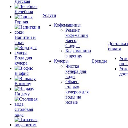
Детская
Лечебная
Услуги
Горная
Кофемашины
Ремонт
кофемашин
Напитки и
Saeco,
соки
Доставка 
Gaggia.
оплата
Кофемашина
в аренду
Вода для
Усл
Кулеры
Бренды
кулера
опл
Чистка
Усл
кулера для
В офис
дос
воды
Обмен
В школу
старых
кулеров для
На дачу
воды на
новые
Столовая
вода