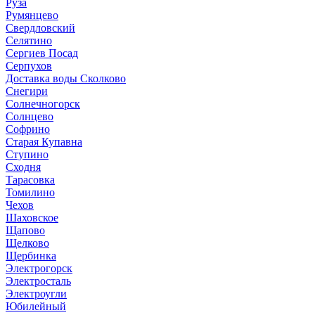
Руза
Румянцево
Свердловский
Селятино
Сергиев Посад
Серпухов
Доставка воды Сколково
Снегири
Солнечногорск
Солнцево
Софрино
Старая Купавна
Ступино
Сходня
Тарасовка
Томилино
Чехов
Шаховское
Щапово
Щелково
Щербинка
Электрогорск
Электросталь
Электроугли
Юбилейный