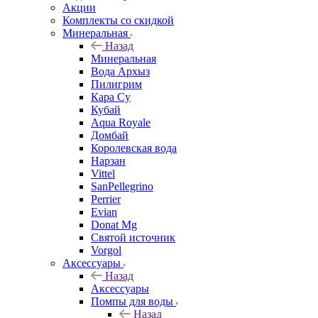
Акции
Комплекты со скидкой
Минеральная
Назад
Минеральная
Вода Архыз
Пилигрим
Кара Су
Кубай
Aqua Royale
Домбай
Королевская вода
Нарзан
Vittel
SanPellegrino
Perrier
Evian
Donat Mg
Святой источник
Vorgol
Аксессуары
Назад
Аксессуары
Помпы для воды
Назад