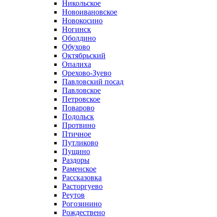
Никольское
Новоивановское
Новокосино
Ногинск
Оболдино
Обухово
Октябрьский
Опалиха
Орехово-Зуево
Павловский посад
Павловское
Петровское
Поварово
Подольск
Протвино
Птичное
Путликово
Пущино
Раздоры
Раменское
Рассказовка
Расторгуево
Реутов
Рогозинино
Рождествено