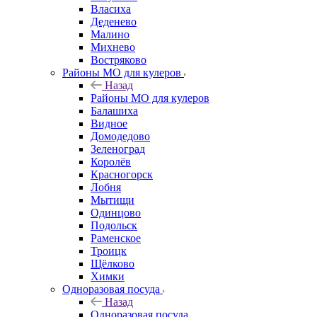
Власиха
Деденево
Малино
Михнево
Востряково
Районы МО для кулеров
Назад
Районы МО для кулеров
Балашиха
Видное
Домодедово
Зеленоград
Королёв
Красногорск
Лобня
Мытищи
Одинцово
Подольск
Раменское
Троицк
Щёлково
Химки
Одноразовая посуда
Назад
Одноразовая посуда