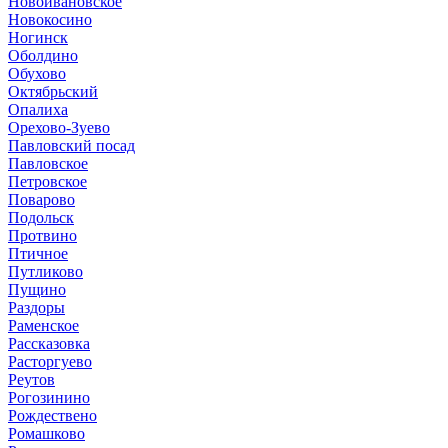
Новоивановское
Новокосино
Ногинск
Оболдино
Обухово
Октябрьский
Опалиха
Орехово-Зуево
Павловский посад
Павловское
Петровское
Поварово
Подольск
Протвино
Птичное
Путликово
Пущино
Раздоры
Раменское
Рассказовка
Расторгуево
Реутов
Рогозинино
Рождествено
Ромашково