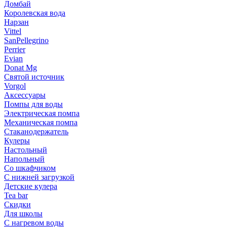
Домбай
Королевская вода
Нарзан
Vittel
SanPellegrino
Perrier
Evian
Donat Mg
Святой источник
Vorgol
Аксессуары
Помпы для воды
Электрическая помпа
Механическая помпа
Стаканодержатель
Кулеры
Настольный
Напольный
Со шкафчиком
С нижней загрузкой
Детские кулера
Tea bar
Скидки
Для школы
С нагревом воды