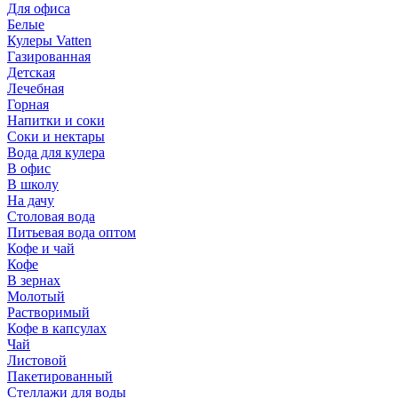
Для офиса
Белые
Кулеры Vatten
Газированная
Детская
Лечебная
Горная
Напитки и соки
Соки и нектары
Вода для кулера
В офис
В школу
На дачу
Столовая вода
Питьевая вода оптом
Кофе и чай
Кофе
В зернах
Молотый
Растворимый
Кофе в капсулах
Чай
Листовой
Пакетированный
Стеллажи для воды