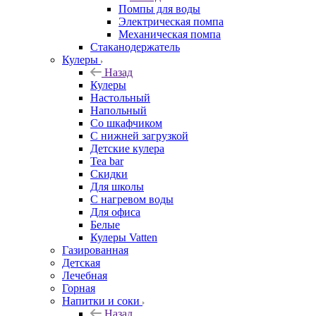
Помпы для воды
Электрическая помпа
Механическая помпа
Стаканодержатель
Кулеры
Назад
Кулеры
Настольный
Напольный
Со шкафчиком
С нижней загрузкой
Детские кулера
Tea bar
Скидки
Для школы
С нагревом воды
Для офиса
Белые
Кулеры Vatten
Газированная
Детская
Лечебная
Горная
Напитки и соки
Назад