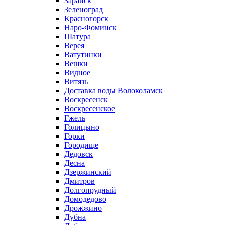
Зарайск
Зеленоград
Красногорск
Наро-Фоминск
Шатура
Верея
Ватутинки
Вешки
Видное
Витязь
Доставка воды Волоколамск
Воскресенск
Воскресенское
Гжель
Голицыно
Горки
Городище
Дедовск
Десна
Дзержинский
Дмитров
Долгопрудный
Домодедово
Дрожжино
Дубна