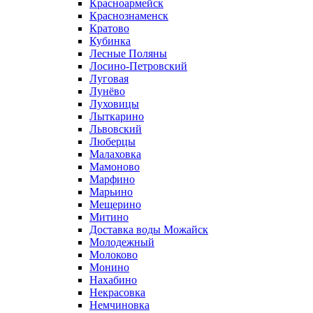
Красноармейск
Краснознаменск
Кратово
Кубинка
Лесные Поляны
Лосино-Петровский
Луговая
Лунёво
Луховицы
Лыткарино
Львовский
Люберцы
Малаховка
Мамоново
Марфино
Марьино
Мещерино
Митино
Доставка воды Можайск
Молодежный
Молоково
Монино
Нахабино
Некрасовка
Немчиновка