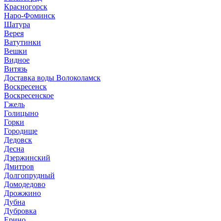
Красногорск
Наро-Фоминск
Шатура
Верея
Ватутинки
Вешки
Видное
Витязь
Доставка воды Волоколамск
Воскресенск
Воскресенское
Гжель
Голицыно
Горки
Городище
Дедовск
Десна
Дзержинский
Дмитров
Долгопрудный
Домодедово
Дрожжино
Дубна
Дубровка
Ерино