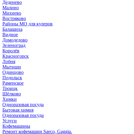
Деденево
Малино
Михнево
Востряково
Районы МО для кулеров
Балашиха
Видное
Домодедово
Зеленоград
Королёв
Красногорск
Лобня
Мытищи
Одинцово
Подольск
Раменское
Троицк
Щёлково
Химки
Одноразовая посуда
Бытовая химия
Одноразовая посуда
Услуги
Кофемашины
Ремонт кофемашин Saeco, Gaggia.