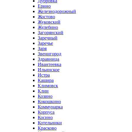
Дубровка
Ерино
Железнодорожный
Жостово
Жуковский
Жулебино
Загорянский
Заречный
Заречье
Заря
Звенигород
Здравница
Ивантеевка
Ильинское
Истра
Кашира
Климовск
Клин
Козино
Кокошкино
Коммунарка
Корпуса
Косино
Котельники
Красково