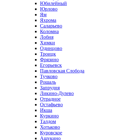
Юбилейный
Юрлово
Ям
Яхрома
Саларьево
Коломна
Лобня
Химки
Одинцово
Троицк
Фрязино
Егорьевск
Павловская Слобода
Тучково
Рошаль
Запрудня
Ликино-Дулево
Отрадное
Остафьево
Икша
Куркино
Талдом
Хотьково
Куровское
Ашукино