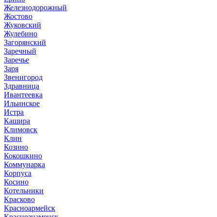
Железнодорожный
Жостово
Жуковский
Жулебино
Загорянский
Заречный
Заречье
Заря
Звенигород
Здравница
Ивантеевка
Ильинское
Истра
Кашира
Климовск
Клин
Козино
Кокошкино
Коммунарка
Корпуса
Косино
Котельники
Красково
Красноармейск
Краснознаменск