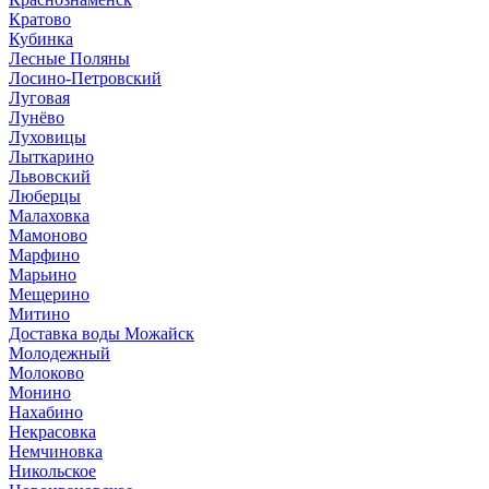
Кратово
Кубинка
Лесные Поляны
Лосино-Петровский
Луговая
Лунёво
Луховицы
Лыткарино
Львовский
Люберцы
Малаховка
Мамоново
Марфино
Марьино
Мещерино
Митино
Доставка воды Можайск
Молодежный
Молоково
Монино
Нахабино
Некрасовка
Немчиновка
Никольское