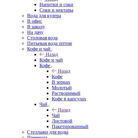
Напитки и соки
Соки и нектары
Вода для кулера
В офис
В школу
На дачу
Столовая вода
Питьевая вода оптом
Кофе и чай
Назад
Кофе и чай
Кофе
Назад
Кофе
В зернах
Молотый
Растворимый
Кофе в капсулах
Чай
Назад
Чай
Листовой
Пакетированный
Стеллажи для воды
Премиум