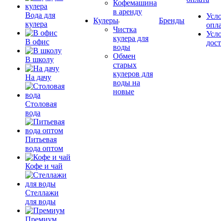
Кофемашина
в аренду
Вода для
Усл
Кулеры
Бренды
кулера
опл
Чистка
Усл
кулера для
В офис
дос
воды
Обмен
В школу
старых
кулеров для
На дачу
воды на
новые
Столовая
вода
Питьевая
вода оптом
Кофе и чай
Стеллажи
для воды
Премиум