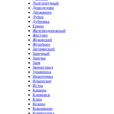
Долгопрудный
Домодедово
Дрожжино
Дубна
Дубровка
Ерино
Железнодорожный
Жостово
Жуковский
Жулебино
Загорянский
Заречный
Заречье
Заря
Звенигород
Здравница
Ивантеевка
Ильинское
Истра
Кашира
Климовск
Клин
Козино
Кокошкино
Коммунарка