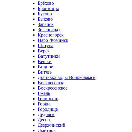
Брёхово
Бронницы
Бутово
Быково
Зарайск
Зеленоград
Красногорск
Наро-Фоминск
Шатура
Верея
Ватутинки
Вешки
Видное
Витязь
Доставка воды Волоколамск
Воскресенск
Воскресенское
Гжель
Голицыно
Горки
Городище
Дедовск
Десна
Дзержинский
Дмитров