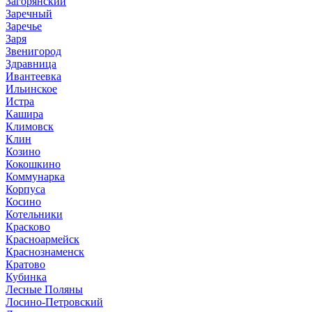
Загорянский
Заречный
Заречье
Заря
Звенигород
Здравница
Ивантеевка
Ильинское
Истра
Кашира
Климовск
Клин
Козино
Кокошкино
Коммунарка
Корпуса
Косино
Котельники
Красково
Красноармейск
Краснознаменск
Кратово
Кубинка
Лесные Поляны
Лосино-Петровский