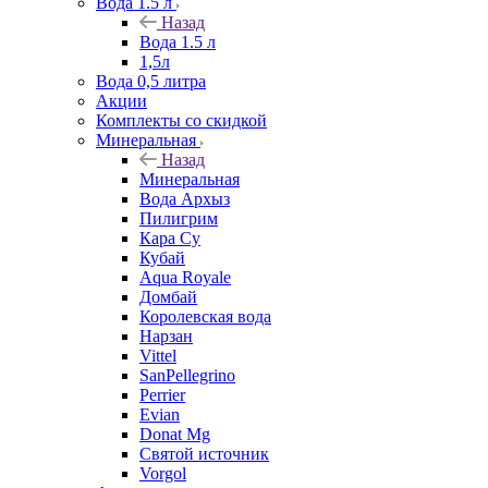
Вода 1.5 л
Назад
Вода 1.5 л
1,5л
Вода 0,5 литра
Акции
Комплекты со скидкой
Минеральная
Назад
Минеральная
Вода Архыз
Пилигрим
Кара Су
Кубай
Aqua Royale
Домбай
Королевская вода
Нарзан
Vittel
SanPellegrino
Perrier
Evian
Donat Mg
Святой источник
Vorgol