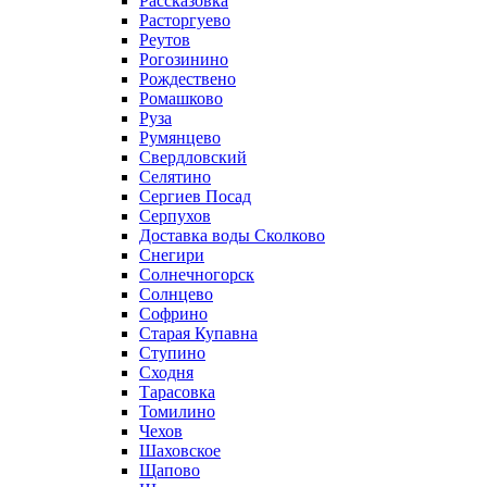
Рассказовка
Расторгуево
Реутов
Рогозинино
Рождествено
Ромашково
Руза
Румянцево
Свердловский
Селятино
Сергиев Посад
Серпухов
Доставка воды Сколково
Снегири
Солнечногорск
Солнцево
Софрино
Старая Купавна
Ступино
Сходня
Тарасовка
Томилино
Чехов
Шаховское
Щапово