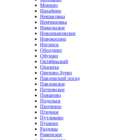
Монино
Нахабино
Некрасовка
Немчиновка
Никольское
Новоивановское
Новокосино
Ногинск
Оболдино
Обухово
Октябрьский
Опалиха
Орехово-Зуево
Павловский посад
Павловское
Петровское
Поварово
Подольск
Протвино
Птичное
Путликово
Пущино
Раздоры
Раменское