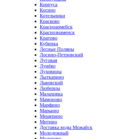
Корпуса
Косино
Котельники
Красково
Красноармейск
Краснознаменск
Кратово
Кубинка
Лесные Поляны
Лосино-Петровский
Луговая
Лунёво
Луховицы
Лыткарино
Львовский
Люберцы
Малаховка
Мамоново
Марфино
Марьино
Мещерино
Митино
Доставка воды Можайск
Молодежный
Молоково