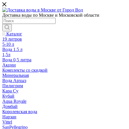
Доставка воды по Москве и Московской области
Каталог
19 литров
5-10 л
Вода 1.5 л
1,5л
Вода 0,5 литра
Акции
Комплекты со скидкой
Минеральная
Вода Архыз
Пилигрим
Кара Су
Кубай
Aqua Royale
Домбай
Королевская вода
Нарзан
Vittel
SanPellegrino