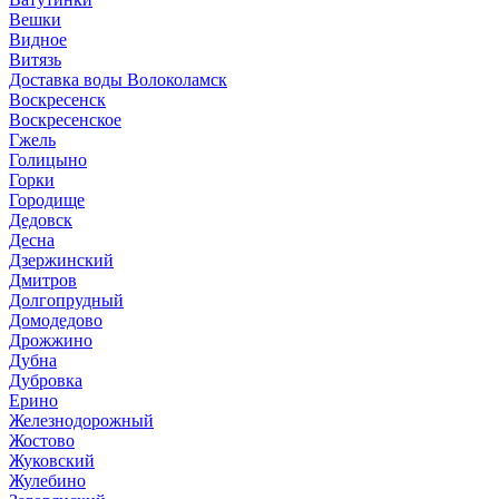
Вешки
Видное
Витязь
Доставка воды Волоколамск
Воскресенск
Воскресенское
Гжель
Голицыно
Горки
Городище
Дедовск
Десна
Дзержинский
Дмитров
Долгопрудный
Домодедово
Дрожжино
Дубна
Дубровка
Ерино
Железнодорожный
Жостово
Жуковский
Жулебино