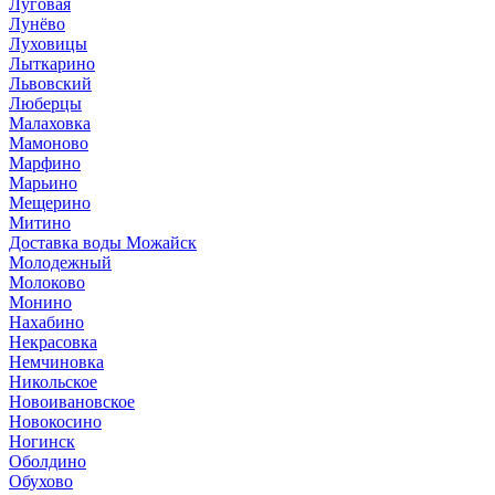
Луговая
Лунёво
Луховицы
Лыткарино
Львовский
Люберцы
Малаховка
Мамоново
Марфино
Марьино
Мещерино
Митино
Доставка воды Можайск
Молодежный
Молоково
Монино
Нахабино
Некрасовка
Немчиновка
Никольское
Новоивановское
Новокосино
Ногинск
Оболдино
Обухово