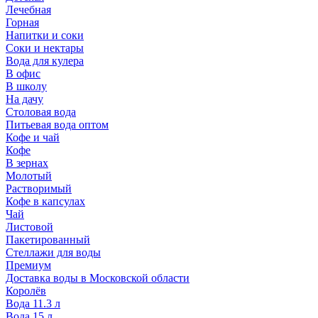
Лечебная
Горная
Напитки и соки
Соки и нектары
Вода для кулера
В офис
В школу
На дачу
Столовая вода
Питьевая вода оптом
Кофе и чай
Кофе
В зернах
Молотый
Растворимый
Кофе в капсулах
Чай
Листовой
Пакетированный
Стеллажи для воды
Премиум
Доставка воды в Московской области
Королёв
Вода 11.3 л
Вода 15 л