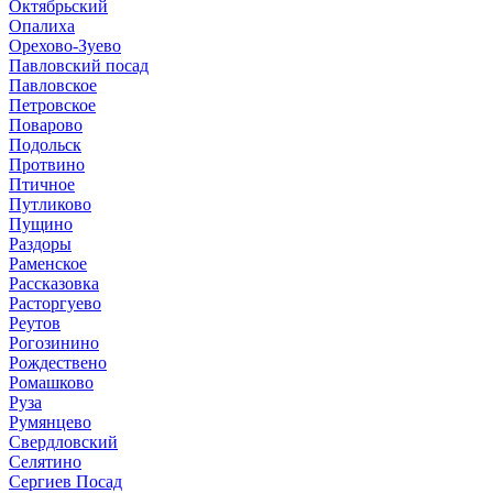
Октябрьский
Опалиха
Орехово-Зуево
Павловский посад
Павловское
Петровское
Поварово
Подольск
Протвино
Птичное
Путликово
Пущино
Раздоры
Раменское
Рассказовка
Расторгуево
Реутов
Рогозинино
Рождествено
Ромашково
Руза
Румянцево
Свердловский
Селятино
Сергиев Посад