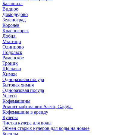
Балашиха
Видное
Домодедово
Зеленоград
Королёв
Красногорск
Лобня
Мытищи
Одинцово
Подольск
Раменское
Троицк
Щёлково
Химки
Одноразовая посуда
Бытовая химия
Одноразовая посуда
Услуги
Кофемашины
Ремонт кофемашин Saeco, Gaggia.
Кофемашина в аренду
Кулеры
Чистка кулера для воды
Обмен старых кулеров для воды на новые
Бренды