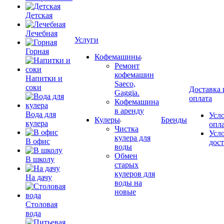
Детская
Лечебная
Услуги
Горная
Кофемашины
Ремонт
кофемашин
Напитки и
Saeco,
соки
Доставка 
Gaggia.
оплата
Кофемашина
в аренду
Вода для
Усл
Кулеры
Бренды
кулера
опл
Чистка
Усл
кулера для
В офис
дос
воды
Обмен
В школу
старых
кулеров для
На дачу
воды на
новые
Столовая
вода