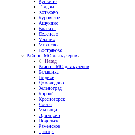
Куркино
Талдом
Хотьково
Куровское
Ашукино
Власиха
Деденево
Малино
Михнево
Востряково
Районы МО для кулеров
Назад
Районы МО для кулеров
Балашиха
Видное
Домодедово
Зеленоград
Королёв
Красногорск
Лобня
Мытищи
Одинцово
Подольск
Раменское
Троицк