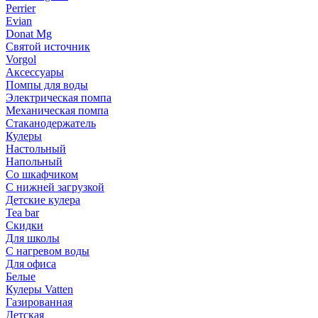
Perrier
Evian
Donat Mg
Святой источник
Vorgol
Аксессуары
Помпы для воды
Электрическая помпа
Механическая помпа
Стаканодержатель
Кулеры
Настольный
Напольный
Со шкафчиком
С нижней загрузкой
Детские кулера
Tea bar
Скидки
Для школы
С нагревом воды
Для офиса
Белые
Кулеры Vatten
Газированная
Детская