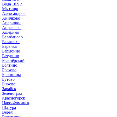
Вода 18.9 л
Мытищи
Александров
Аничково
Апаринки
Апрелевка
Ащерино
Балабаново
Балашиха
Барвиха
Барыбино
Бачурино
Белозёрский
Болтино
Брёхово
Бронницы
Бутово
Быково
Зарайск
Зеленоград
Красногорск
Наро-Фоминск
Шатура
Верея
Ватутинки