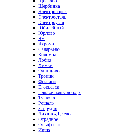
Щелково
Щербинка
Электрогорск
Электросталь
Электроугли
Юбилейный
Юрлово
Ям
Яхрома
Саларьево
Коломна
Лобня
Химки
Одинцово
Троицк
Фрязино
Егорьевск
Павловская Слобода
Тучково
Рошаль
Запрудня
Ликино-Дулево
Отрадное
Остафьево
Икша