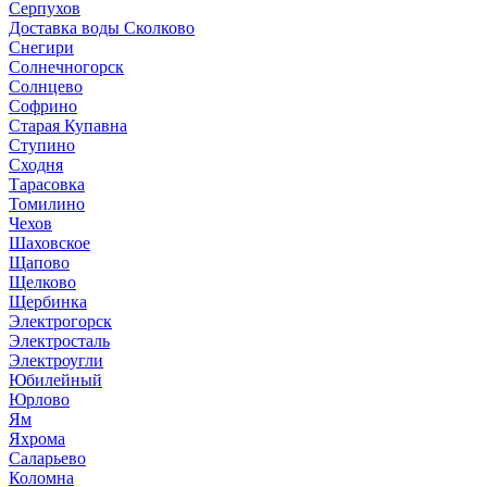
Серпухов
Доставка воды Сколково
Снегири
Солнечногорск
Солнцево
Софрино
Старая Купавна
Ступино
Сходня
Тарасовка
Томилино
Чехов
Шаховское
Щапово
Щелково
Щербинка
Электрогорск
Электросталь
Электроугли
Юбилейный
Юрлово
Ям
Яхрома
Саларьево
Коломна