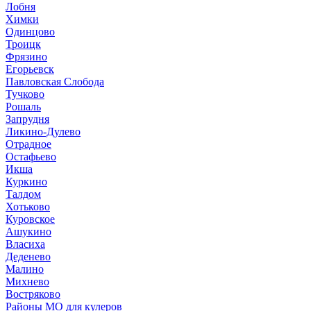
Лобня
Химки
Одинцово
Троицк
Фрязино
Егорьевск
Павловская Слобода
Тучково
Рошаль
Запрудня
Ликино-Дулево
Отрадное
Остафьево
Икша
Куркино
Талдом
Хотьково
Куровское
Ашукино
Власиха
Деденево
Малино
Михнево
Востряково
Районы МО для кулеров