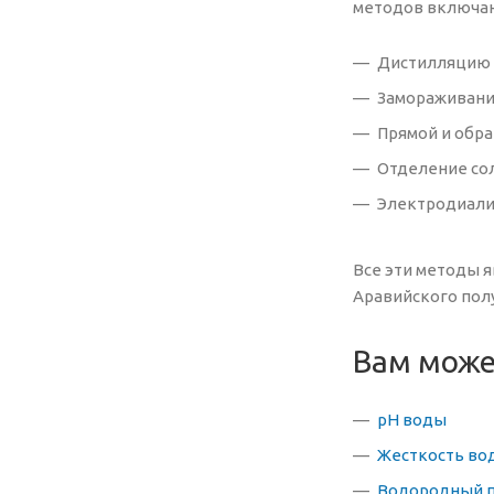
методов включа
Дистилляцию 
Замораживани
Прямой и обра
Отделение со
Электродиали
Все эти методы я
Аравийского пол
Вам може
pH воды
Жесткость во
Водородный п