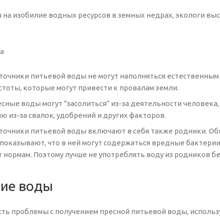
я на изобилие водных ресурсов в земных недрах, экологи в
очники питьевой воды не могут наполняться естественным 
стоты, которые могут привести к провалам земли.
сные воды могут "засолиться" из-за деятельности человека
лю из-за свалок, удобрений и других факторов.
очники питьевой воды включают в себя также родники. Обыч
показывают, что в ней могут содержаться вредные бактерии,
 нормам. Поэтому лучше не употреблять воду из родников б
ие воды
есть проблемы с получением пресной питьевой воды, исполь