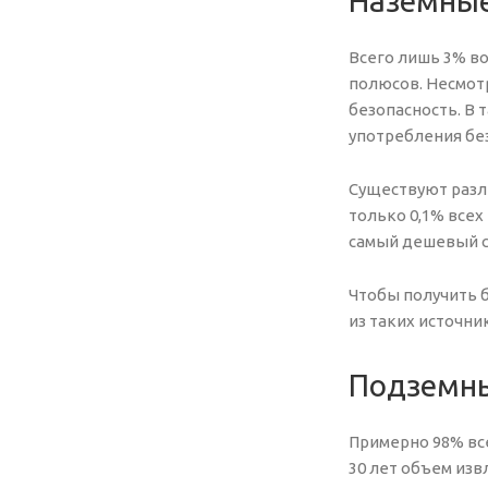
Наземные
Всего лишь 3% во
полюсов. Несмотр
безопасность. В 
употребления бе
Существуют разли
только 0,1% всех
самый дешевый с
Чтобы получить б
из таких источни
Подземны
Примерно 98% все
30 лет объем изв