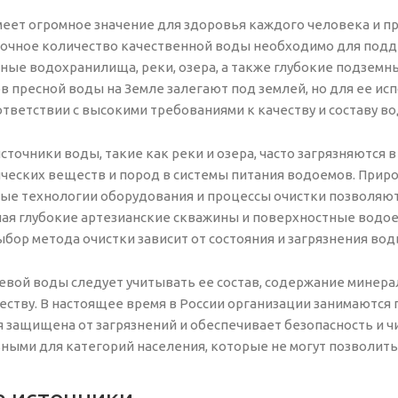
еет огромное значение для здоровья каждого человека и пр
точное количество качественной воды необходимо для подд
ые водохранилища, реки, озера, а также глубокие подземны
в пресной воды на Земле залегают под землей, но для ее и
ответствии с высокими требованиями к качеству и составу во
точники воды, такие как реки и озера, часто загрязняются 
ческих веществ и пород в системы питания водоемов. Приро
ые технологии оборудования и процессы очистки позволяют
чая глубокие артезианские скважины и поверхностные водое
бор метода очистки зависит от состояния и загрязнения вод
вой воды следует учитывать ее состав, содержание минерал
честву. В настоящее время в России организации занимаютс
я защищена от загрязнений и обеспечивает безопасность и 
ьными для категорий населения, которые не могут позволит