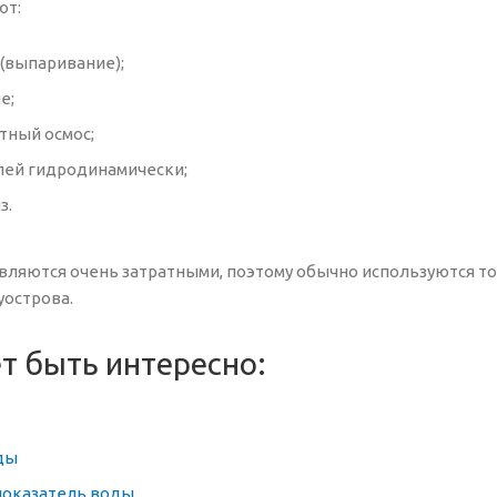
ют:
(выпаривание);
е;
тный осмос;
лей гидродинамически;
з.
вляются очень затратными, поэтому обычно используются тол
уострова.
т быть интересно:
ды
оказатель воды