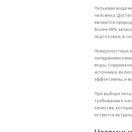
Питьевая вода им
человека. Доста
являются природн
Более 98% запасо
подготовки, в со
Поверхностные ис
попаданием хими
воды. Современн
источника, вклю
эффективны, и вы
При выборе питье
требования к ка
качества, котора
остаются актуал