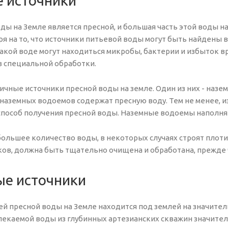
 источники
ды на Земле является пресной, и большая часть этой воды 
я на то, что источники питьевой воды могут быть найдены в
такой воде могут находиться микробы, бактерии и избыток 
з специальной обработки.
чные источники пресной воды на земле. Один из них - назем
 наземных водоемов содержат пресную воду. Тем не менее, и
пособ получения пресной воды. Наземные водоемы наполняю
ольшее количество воды, в некоторых случаях строят плотин
ков, должна быть тщательно очищена и обработана, прежде 
е источники
й пресной воды на Земле находится под землей на значитель
лекаемой воды из глубинных артезианских скважин значител