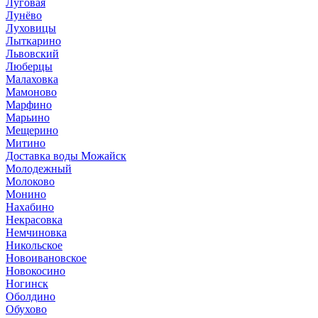
Луговая
Лунёво
Луховицы
Лыткарино
Львовский
Люберцы
Малаховка
Мамоново
Марфино
Марьино
Мещерино
Митино
Доставка воды Можайск
Молодежный
Молоково
Монино
Нахабино
Некрасовка
Немчиновка
Никольское
Новоивановское
Новокосино
Ногинск
Оболдино
Обухово