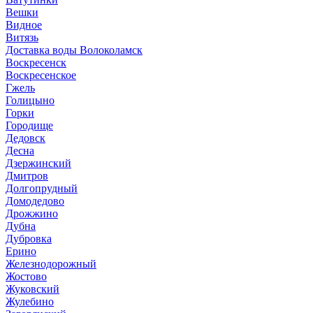
Вешки
Видное
Витязь
Доставка воды Волоколамск
Воскресенск
Воскресенское
Гжель
Голицыно
Горки
Городище
Дедовск
Десна
Дзержинский
Дмитров
Долгопрудный
Домодедово
Дрожжино
Дубна
Дубровка
Ерино
Железнодорожный
Жостово
Жуковский
Жулебино