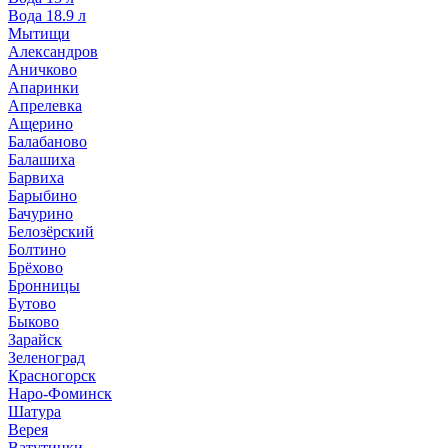
Вода 18.9 л
Мытищи
Александров
Аничково
Апаринки
Апрелевка
Ащерино
Балабаново
Балашиха
Барвиха
Барыбино
Бачурино
Белозёрский
Болтино
Брёхово
Бронницы
Бутово
Быково
Зарайск
Зеленоград
Красногорск
Наро-Фоминск
Шатура
Верея
Ватутинки