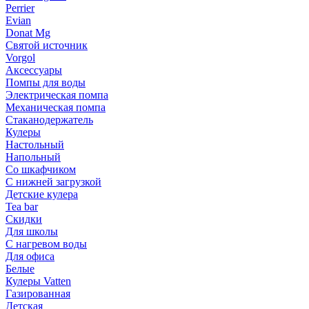
Perrier
Evian
Donat Mg
Святой источник
Vorgol
Аксессуары
Помпы для воды
Электрическая помпа
Механическая помпа
Стаканодержатель
Кулеры
Настольный
Напольный
Со шкафчиком
С нижней загрузкой
Детские кулера
Tea bar
Скидки
Для школы
С нагревом воды
Для офиса
Белые
Кулеры Vatten
Газированная
Детская