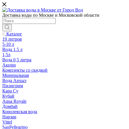
Доставка воды по Москве и Московской области
Каталог
19 литров
5-10 л
Вода 1.5 л
1,5л
Вода 0,5 литра
Акции
Комплекты со скидкой
Минеральная
Вода Архыз
Пилигрим
Кара Су
Кубай
Aqua Royale
Домбай
Королевская вода
Нарзан
Vittel
SanPellegrino