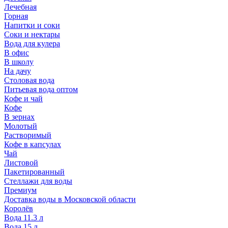
Лечебная
Горная
Напитки и соки
Соки и нектары
Вода для кулера
В офис
В школу
На дачу
Столовая вода
Питьевая вода оптом
Кофе и чай
Кофе
В зернах
Молотый
Растворимый
Кофе в капсулах
Чай
Листовой
Пакетированный
Стеллажи для воды
Премиум
Доставка воды в Московской области
Королёв
Вода 11.3 л
Вода 15 л