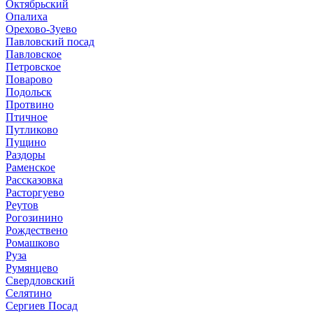
Октябрьский
Опалиха
Орехово-Зуево
Павловский посад
Павловское
Петровское
Поварово
Подольск
Протвино
Птичное
Путликово
Пущино
Раздоры
Раменское
Рассказовка
Расторгуево
Реутов
Рогозинино
Рождествено
Ромашково
Руза
Румянцево
Свердловский
Селятино
Сергиев Посад