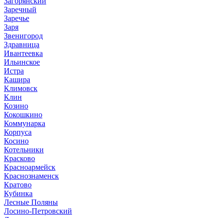
Загорянский
Заречный
Заречье
Заря
Звенигород
Здравница
Ивантеевка
Ильинское
Истра
Кашира
Климовск
Клин
Козино
Кокошкино
Коммунарка
Корпуса
Косино
Котельники
Красково
Красноармейск
Краснознаменск
Кратово
Кубинка
Лесные Поляны
Лосино-Петровский